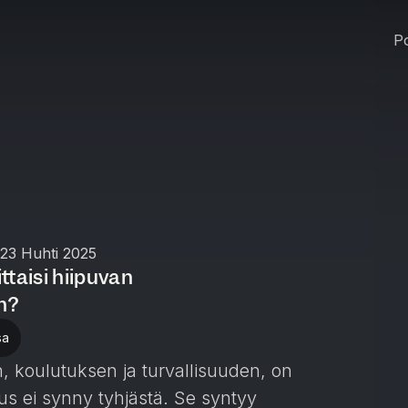
Po
23 Huhti 2025
ttaisi hiipuvan
n?
sa
, koulutuksen ja turvallisuuden, on
us ei synny tyhjästä. Se syntyy