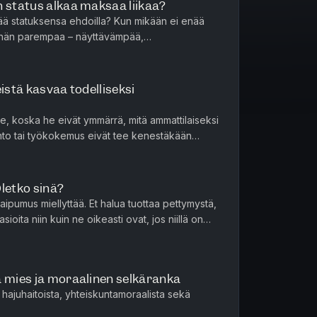
n status alkaa maksaa liikaa?
lää statuksensa ehdoilla? Kun mikään ei enää
vähän parempaa – näyttävämpää,
nä esimerkkejä: tärkättyjä kauluksi...
istä kasvaa todelliseksi
lle, koska he eivät ymmärrä, mitä ammattilaiseksi
tkinto tai työkokemus eivät tee kenestäkään
ovaa työtä, it...
letko sinä?
aipumus miellyttää. Et halua tuottaa pettymystä,
ioita niin kuin ne oikeasti ovat, jos niillä on
ätöksi...
a mies ja moraalinen selkäranka
 hajuhaitoista, yhteiskuntamoraalista sekä