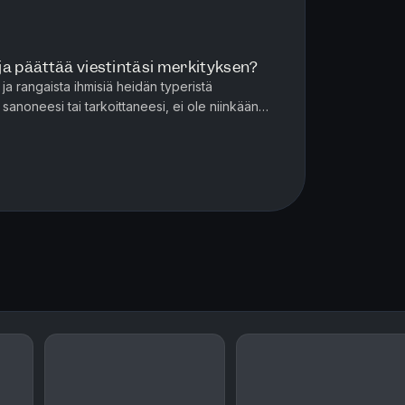
ja päättää viestintäsi merkityksen?
 ja rangaista ihmisiä heidän typeristä
et sanoneesi tai tarkoittaneesi, ei ole niinkään
anottaja viesti...