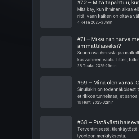
#72 – Mitä tapahtuu, ku
Mitä käy, kun ihminen alkaa e
riitä, vaan kaiken on oltava 
4 Kesä 2025
33min
täydellisempää.Historia on täyn
#71 – Miksi niin harva me
ammattilaiseksi?
Suurin osa ihmisistä jää matka
kasvaminen vaatii. Titteli, tu
28 Touko 2025
29min
eksperttiä – se vaatii vuosien k
#69 – Minä olen varas. O
Sinullakin on todennäköisesti t
et rikkoa tunnelmaa, et sanoa as
16 Huhti 2025
32min
riski satuttaa. Niinpä viivytät pä
#68 – Pistävästi haisev
Tervehtimisestä, tilankäytöstä,
työnteon merkityksestä.