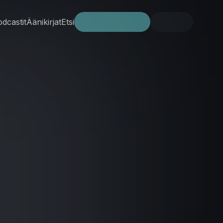
dcastit
Äänikirjat
Etsi
Kokeile ilmaiseksi
Kirjaudu