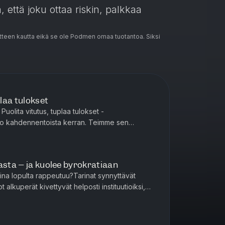
ä, että joku ottaa riskin, palkkaa
teen kautta eikä se ole Podmen omaa tuotantoa. Siksi
plaa tulokset
uolita vitutus, tuplaa tulokset -
jo kahdennentoista kerran. Teimme sen
t-jakson, jossa Jari kertoo, miksi 27 vii...
asta – ja kuolee byrokratiaan
 aina lopulta rappeutuu?Tarinat synnyttävät
lot alkuperät kivettyvät helposti instituutioiksi,
Kun kertomu...