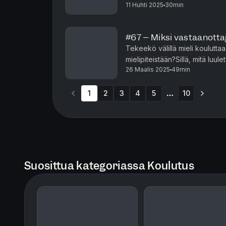
11 Huhti 2025
30min
#67 – Miksi vastaanotta
Tekeekö välillä mieli kouluttaa
mielipiteistään?Sillä, mitä luul
26 Maalis 2025
49min
väliä. Väliä on sillä, miten vasta
1
2
3
4
5
10
More pages
Suosittua kategoriassa Koulutus