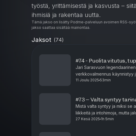
työstä, yrittämisestä ja kasvusta – siit
ihmisiä ja rakentaa uutta.
Tämä jakso on lisätty Podme-palveluun avoimen RSS-syöt
jakso saattaa sisältää mainontaa.
Jaksot
(
74
)
#74 - Puolita vitutus, tu
Jari Sarasvuon legendaarinen P
verkkovalmennus käynnistyy 
11 Joulu 2025
53min
kunniaksi pitkästä aikaa podcas
#73 – Valta syntyy tarin
Mistä valta syntyy ja miksi se
liikkeitä ja intohimoja, mutta ja
27 Kesä 2025
1h 5min
jotka alkavat palvella itseään.