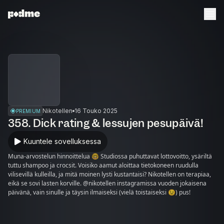
Nikotellen
16 Touko 2025
PREMIUM
358. Dick rating & lessujen pesupäivä!
Kuuntele sovelluksessa
Muna-arvostelun hinnoittelua 🤓 Studiossa puhuttavat lottovoitto, ysäriltä
tuttu shampoo ja crocsit. Voisiko aamut aloittaa tietokoneen ruudulla
vilisevillä kulleilla, ja mitä moinen lysti kustantaisi? Nikotellen on terapiaa,
eikä se sovi lasten korville. @nikotellen instagramissa vuoden jokaisena
päivänä, vain sinulle ja täysin ilmaiseksi (vielä toistaiseksi 😉) pus!