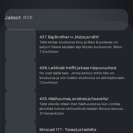
Jaksot
(
623
)
437. Big Brother 👀 ,Nizza ja rallit!
Tällä kertaa studiossa Kisu ja Niko & puitavaa on
paljon! Ekana käydään läpi Nizzan kuulumiset. Miksi
kukaan ei lähesty meitä edes Ranskassa? Missä
7 Elo
56min
mättää? Sen jälkeen puidaan rallit joissa saldo oli ...
436. Leikkisät treffit ja kasa riippuvuuksia!
He ovat täällä taas. Jenna kertoo mihin hän on
koukussa ja sen lisäksi studiossa on kännipäissään
lyöty 500€ veto. Mutta mistä? Niko suuntasi tutun
1 Elo
45min
miehen kanssa treffeille puistoon. Onko leikki-ikä k...
435. Häähuumaa, avioksia ja haaveita!
Tällä viikolla ollaan ihan häähuumassa kun Jonkka
jännittää tulevia neitseellisiä häitään Ninsun kanssa.
Miten häät onkaan paisuneet sellaiseksi että näistä
31 Heinä
42min
povataan tämän suven kuumimpia juhlia? Ni...
Minicast 177 - Tissejä ja taidetta