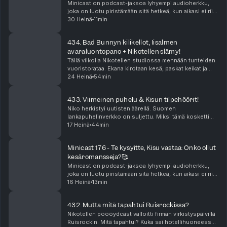
Minicast on podcast-jaksoa lyhyempi audioherkku,
joka on luotu piristämään sitä hetkeä, kun aikasi ei riitä
pitkään, yhtäjaksoiseen keskittymiseen. Minicastit
30 Heinä
11min
ovat tarjolla vain Podme Premium -kuunt...
434. Bad Bunnyn kilikellot, Iisalmen
avaraluontopano + Nikotellen slämy!
Tällä viikolla Nikotellen studiossa mennään tunteiden
vuoristorataa. Ekana kirotaan kesä, paskat keikat ja
sitten Bad Bunnyn tiktokit vie mennessään! Katja on
24 Heinä
54min
on antautunut kiihkolle. Niko puolestaan ...
433. Viimeinen puhelu & Kisun tilpehöörit!
Niko herkistyi uutisten äärellä. Suomen
lankapuhelinverkko on suljettu. Miksi tämä kosketti
niin suuresti? Jenna nukkui elämänsä parhaat
17 Heinä
44min
päiväunet yllättävällä sohvalla. Miten Kisu ja hänen
tilpehööri...
Minicast 176 - Te kysyitte, Kisu vastaa: Onko ollut
kesäromansseja?🥰
Minicast on podcast-jaksoa lyhyempi audioherkku,
joka on luotu piristämään sitä hetkeä, kun aikasi ei riitä
pitkään, yhtäjaksoiseen keskittymiseen. Minicastit
16 Heinä
13min
ovat tarjolla vain Podme Premium -kuunt...
432. Mutta mitä tapahtui Ruisrockissa?
Nikotellen pöööydcäst valloitti firman virkistyspäivillä
Ruisrockin. Mitä tapahtui? Kuka sai hotellihuoneessa?