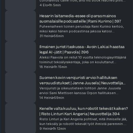
coronavirus came from, and his book reached print
(38:00) Euromaksujen epätasapaino
just weeks before Anthony Fauci pleaded the fifth
4 Elo
1h 5min
(39:30) Ulkoinen uhka ja talouspäätökset
over a hundred times in a Senate hearing. In thi...
(41:00) Demarien koalitiorooli politiikassa
Hesarin laitamedia-essee oli paras mainos
(43:00) Talonpoikaisvasemmistolaisuuden paluu
suomalaisille podcasteille | Rami Kurimo | 397
(45:00) Persujen rooli kaupungeissa ja zombivertaus
Puheenaiheen toinen perustaja Rami Kurimo kertoo,
(47:00) Punamulta-koalitio mahdollisuutena
miksi kaksi hänen podcastinsa jaksoa katosi
(49:00) Marinista eteenpäin: tasapainoinen SDP
YouTubesta Euroopassa juuri silloin kun CSAM chat
31 Heinä
56min
(51:00) Leikkauspolitiikka ja investoreiden luottamus
controlista käytiin kiivainta keskustelua. Tapaus
(53:00) Vienti, USA, Kiina ja kansainvälinen talous
näytti...
Ilmainen juristi taskussa - Avoin Laki.ai haastaa
(55:00) Hallituksen suunnan merkitys
legal AI -jätit | Paavola | 396
#neuvottelija Sisäpiirissä Kulttuurisota USA:ssa ja Suomessa
Aleksi Paavola on reilut 10 vuotta teknologiayrittäjänä
Katso Sisäpirijaksot ja tue Samia
toiminut tekoälyrakentaja, joka on kouluttanut
https://www.youtube.com/channel/UCRI34L9OtDJuZpaWicbNXzg/join
kielimalleihin niin Googlen Euroopan tiimiä kuin
18 Heinä
1h 15min
#neuvottelija Sami Miettinen
porukkaa Saudi-Arabiassa. Tässä jaksossa hän ava...
Suomen kovin verojuristi arvioi hallituksen
verouudistukset | Janne Juusela | Neuvottelija
395
Verojuristi ja oikeustieteen tohtori Janne Juusela
arvioi Sami Miettisen kanssa Orpon hallituksen
veropäätökset huippujuristin ja investointipankkiirin
14 Heinä
59min
näkökulmista. Marginaaliveron lasku 52 prosentti...
Kenelle valta kuuluu, kun robotit tekevät kaiken?
| Risto Linturi Kari Angeria | Neuvottelija 394
Risto Linturi ja Kari Angeria pohtivat, mitä ihmiselle jää,
kun tekoäly ja robotit tekevät työt ihmistä paremmin.
Keskustelu ammentaa heidän kirjastaan Elämän
9 Heinä
1h 12min