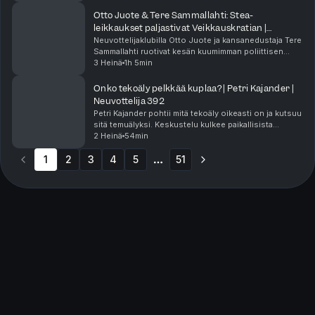
tarkoitus ja tekoäly sekä Linturin edusku...
Otto Juote & Tere Sammallahti: Stea-
leikkaukset paljastivat Veikkauskratian |
Neuvottelija 393
Neuvottelijaklubilla Otto Juote ja kansanedustaja Tere
Sammallahti ruotivat kesän kuumimman poliittisen
draaman eli ministeri Wille Rydmanin Stea-leikkaukset
3 Heinä
1h 5min
ja jakokriteerit, jotka pakottivat järjest...
Onko tekoäly pelkkää kuplaa? | Petri Kajander |
Neuvottelija 392
Petri Kajander pohtii mitä tekoäly oikeasti on ja kutsuu
sitä temuälyksi. Keskustelu kulkee paikallisista
kielimalleista ja agenttisesta koodauksesta tilien
2 Heinä
54min
yllättäviin porttikieltoihin ja tietoturvan...
1
2
3
4
5
51
More pages