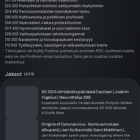
(01:15) Aluevaalit ja demarien vaalivoitto
(02:30) Punavihreän kolmion selitysmallin murtuminen
(03:45) Perussuomalaisten kannatuksen lasku
(05:00) Kulttuurisota ja poliittinen profilointi
(06:20) Aluevaalien vaikea protestiluonne
(07:40) Hyvinvointialueet ja uusi hallinnon taso
(09:00) Vanhuspalvelujen rahoitusongelmat
(10:30) Ikärakenne ja hoivalupauksen kestävyys
(12:00) Työllisyyden, säästöjen ja velkaantumisen kierre
(13:30) Tuottavuuspaineet ja työmarkkinoiden uudistus
Tämä jakso on lisätty Podme-palveluun avoimen RSS-syötteen kautta
(15:00) Julkisen sektorin tuottavuuden ongelmat
eikä se ole Podmen omaa tuotantoa. Siksi jakso saattaa sisältää
(16:30) Tontin muistoja vihreistä ja Lipposen aika
mainontaa.
(18:00) Poliittisen retoriikan muutos
(19:30) Antti Kaikkosen vaalisloganit
Jaksot
(
403
)
(21:00) Viestinnän tyhjyys ja vaikuttavuus
(22:30) Naisvaltaisten puolueiden nousu
(24:00) Vihreiden kaupunkikannatuksen muutos
50 000 siirtolaista päivässä Ceutaan | Joakim
(25:30) Sosiaalidemokraattien ideologinen hajanaisuus
Vigelius | Neuvottelija 399
(27:00) Demarit ja valtionhoitajan rooli
Espanjalle kuuluvalle Ceutan alueelle Pohjois-Afrikan
(28:30) Punavihreän hallituksen asepanostukset
rannikolle saapui vuorokaudessa 50 000 laitonta
(30:00) Väinö Tanner demarien esikuvana
siirtolaista, ja tapahtuma sai eurooppalaiset päättäjät
6 Elo
1h 8min
reagoimaan poikkeuksellisen nopeasti. Peru...
(31:30) Vaalien loikkaukset ja protestiäänet
(33:00) Talousreformien vaikeus ja Schröderin Saksa
Origins of Coronavirus - Koronaviruksen
(34:30) Markka-ajan traumoja ja devalvaatio
alkuperä | Jari Kuikanmäki Sami Miettinen |
(36:00) Kilpailukyky, devalvaatio ja velka
Neuvottelija 398
Jari Kuikanmäki spent years investigating where the