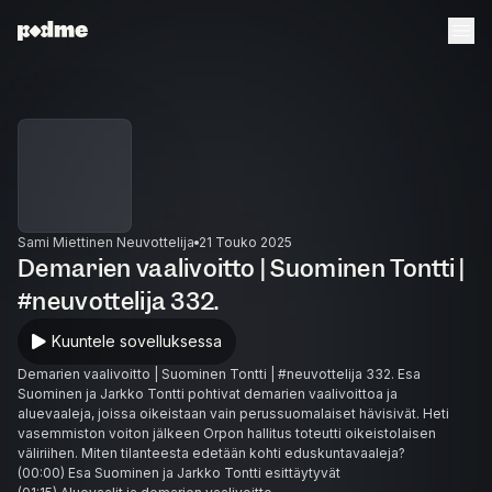
Sami Miettinen Neuvottelija
21 Touko 2025
Demarien vaalivoitto | Suominen Tontti |
#neuvottelija 332.
Kuuntele sovelluksessa
Demarien vaalivoitto | Suominen Tontti | #neuvottelija 332. Esa
Suominen ja Jarkko Tontti pohtivat demarien vaalivoittoa ja
aluevaaleja, joissa oikeistaan vain perussuomalaiset hävisivät. Heti
vasemmiston voiton jälkeen Orpon hallitus toteutti oikeistolaisen
väliriihen. Miten tilanteesta edetään kohti eduskuntavaaleja?
(00:00) Esa Suominen ja Jarkko Tontti esittäytyvät