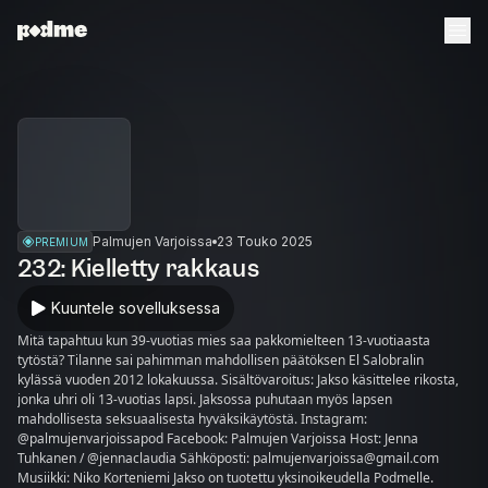
Palmujen Varjoissa
23 Touko 2025
PREMIUM
232: Kielletty rakkaus
Kuuntele sovelluksessa
Mitä tapahtuu kun 39-vuotias mies saa pakkomielteen 13-vuotiaasta
tytöstä? Tilanne sai pahimman mahdollisen päätöksen El Salobralin
kylässä vuoden 2012 lokakuussa. Sisältövaroitus: Jakso käsittelee rikosta,
jonka uhri oli 13-vuotias lapsi. Jaksossa puhutaan myös lapsen
mahdollisesta seksuaalisesta hyväksikäytöstä. Instagram:
@palmujenvarjoissapod Facebook: Palmujen Varjoissa Host: Jenna
Tuhkanen / @jennaclaudia Sähköposti: palmujenvarjoissa@gmail.com
Musiikki: Niko Korteniemi Jakso on tuotettu yksinoikeudella Podmelle.