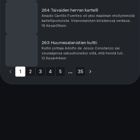
264: Taivaiden herran kartelli
Amado Carrillo Fuentes oli yksi maailman etsityimmistä
kartellipomoista. Viranomaisten kiristäessä verkkoa
hänen ympärillään, hän teki epätavallisen päätöksen,
19 Kesä
39min
jonka uskoi pelastavan henkensä - hän m...
263: Huumesatanistien kultti
Kultin johtaja Adolfo de Jesús Constanzo sai
seuraajansa vakuuttuneiksi siitä, että heistä tuli
ihmisuhreja vaatineiden rituaalien avulla mm.
12 Kesä
44min
luodinkestäviä. Eri kartellien jäsenet ja muut rikolliset
...
1
2
3
4
5
35
More pages