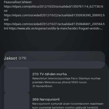
Pääasialliset lähteet:
https://elpais.com/politica/2012/10/20/actualidad/1350761114_627738.ht
ml
https://elpais.com/sociedad/2012/10/22/actualidad/1350936390_308992.h
tml
https://elpais.com/sociedad/2012/10/21/actualidad/1350848401_200584.h
tml https://www.abc.es/espana/castilla-la-mancha/abci-fraguel-vestido-
rambo-201210220000_noticia.html#vca=modulo&vso=abc&vmc=noticias-
rel&vli=espana
https://www.lavozdegalicia.es/noticia/espana/2012/10/22/fallece-asesino-
salobral-tras-dispararse-tiro-cabeza/00031350890945592544382.htm
https://www.elmundo.es/espana/2020/10/06/5f7ca230fc6c834f6b8b4646.
html https://www.abc.es/20121028/espana/abci-cazador-presa-salobral-
Jaksot
(
275
)
doble-201210281850.html https://www.larazon.es/historico/1082-asi-es-el-
presunto-asesino-de-dos-personas-en-albacete-MLLA_RAZON_496113/
https://www.latribunadealbacete.es/noticia/z30ef2b8c-d0ed-0302-
390904a7fa8ed418/201310/aquella-noche-lluviosa-de-muertos
270: TV-tähden murha
https://www.eldiario.es/sociedad/ano-despues-asesinaran-
Rakastetun televisiojuontaja Paco Stanleyn murhaa
almudena_1_5842399.html https://www.antena3.com/programas/espejo-
pidetään Meksikossa yhtenä 1990-luvun
publico/noticias/gente-salobral-esta-asesino-
tunnetuimmista rikosmysteereistä. Tapaus puhuttaa
31 Heinä
38min
hija_20130909571ddd996584a8abb58224de.html
edelleen, sillä siihen sekoittuivat viihdemaailma,
https://www.elconfidencial.com/sociedad/2012-10-22/muere-el-autor-del-
petturuus s...
doble-crimen-de-el-salobral-tras-pegarse-un-tiro-en-la-cabeza_391686/
269: Narcojuniorit
https://www.abc.es/espana/abci-salobral-atrincherado-guardiacivil-
Narcojuniorit syntyivät aivan toisenlaiseen maailmaan
201210220000_noticia.html#vca=modulo&vso=abc&vmc=noticias-
kuin useimmat kartellien riveihin päätyvät henkilöt.