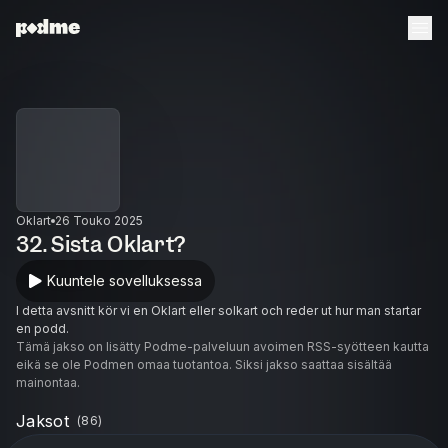
Oklart
26 Touko 2025
32. Sista Oklart?
Kuuntele sovelluksessa
I detta avsnitt kör vi en Oklart eller solkart och reder ut hur man startar
en podd.
Tämä jakso on lisätty Podme-palveluun avoimen RSS-syötteen kautta
eikä se ole Podmen omaa tuotantoa. Siksi jakso saattaa sisältää
mainontaa.
Jaksot
(
86
)