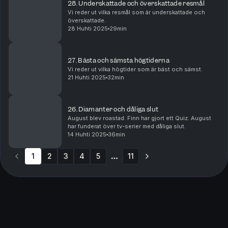
28. Underskattade och överskattade resmål
Vi reder ut vilka resmål som är underskattade och
överskattade.
28 Huhti 2025
29min
27. Bästa och sämsta högtiderna
Vi reder ut vilka högtider som är bäst och sämst.
21 Huhti 2025
32min
26. Diamanter och dåliga slut
August blev roastad. Finn har gjort ett Quiz. August
har funderat över tv-serier med dåliga slut.
14 Huhti 2025
36min
1
2
3
4
5
11
More pages