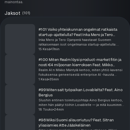
mainontaa.
Jaksot
(
101
)
#101 Voiko yhteiskunnan ongelmat ratkaista
startup-ajattelulla? Feat Inka Mero ja Tero
Ojanperä
Inka Mero ja Tero Ojanperä haastavat Suomen
ratkaisemaan isot ongelmansa startup-ajattelulla:
vähemmän sääntöjä, enemmän tekoälyä.
15 Kesä
17min
Keskustelussa pureudutaan koulutuksen alamäkeen,
huomiotalouteen, jul...
#100 Miten Realm löysi product-market fitin ja
nosti €4 miljoonan kierroksen Feat. Mikko
Mäntylä
Realm AI:n Mikko Mäntylä kertoo, miten yhtiö kavensi
fokuksensa geneerisestä enterprise AI -hausta
myynnin konkreettisiin workflow’hin — ja löysi sitä
1 Kesä
35min
kautta vahvemman product-market fitin. Jaksossa p...
#99 Miten sait työpaikan Lovablelta? Feat. Aino
Bergius
Slushin entinen toimitusjohtaja Aino Bergius kertoo,
miten hän päätyi töihin Lovablelle — ja mitä kuumimmat
AI-startupit oikeasti etsivät ihmisissä. Keskustelussa
18 Touko
24min
pureudutaan siihen, miksi uteliaisuus...
#98 Miksi Suomi alisuoriutuu? Feat. Sitran
yliasiamies Atte Jääskeläinen