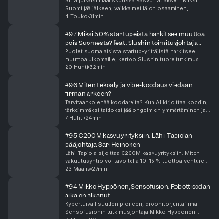
Sitra julkaisi maaliskuussa Kasvun atlaksen. Miksi
Suomi jää jälkeen, vaikka meillä on osaaminen,
luottamus ja instituutiot kunnossa? Tässä jaksossa
4 Touko
31min
pureudutaan kasvun esteisiin ja siihen, miksi kaikk...
#97 Miksi 50% startupeista harkitsee muuttoa
pois Suomesta? feat. Slushin toimitusjohtaja
Noora Saksa
Puolet suomalaisista startup-yrittäjistä harkitsee
muuttoa ulkomaille, kertoo Slushin tuore tutkimus.
Timon ja Jyrin viraana Slushin toimitusjohtaja Noora
20 Huhti
32min
Saksa – pureudutaan siihen, miksi näin on, mi...
#96 Miten tekoäly ja vibe-koodaus viedään
firman arkeen?
Tarvitaanko enää koodareita? Kun AI kirjoittaa koodin,
tärkeimmäksi taidoksi jää ongelmien ymmärtäminen ja
niiden kuvaaminen. Häviävätkö insinöörit vai
7 Huhti
24min
muuttuvatko kaikki koodareiksi? Timo ja Jyri pur...
#95 €200M kasvuyrityksiin: Lähi-Tapiolan
pääjohtaja Sari Heinonen
Lähi-Tapiola sijoittaa €200M kasvuyrityksiin. Miten
vakuutusyhtiö voi tavoitella 10–15 % tuottoa venture-
sijoituksista? Timo ja Jyri keskustelevat pääjohtaja
23 Maalis
27min
Sari Heinosen kanssa siitä, miksi niin kau...
#94 Mikko Hyppönen, Sensofusion: Robottisodan
aika on alkanut
Kyberturvallisuuden pioneeri, droonitorjuntafirma
Sensofusionin tutkimusjohtaja Mikko Hyppönen