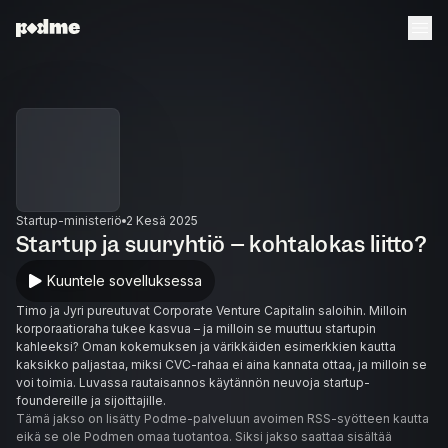
Startup-ministeriö
2 Kesä 2025
Startup ja suuryhtiö – kohtalokas liitto?
Kuuntele sovelluksessa
Timo ja Jyri pureutuvat Corporate Venture Capitalin saloihin. Milloin
korporaatioraha tukee kasvua – ja milloin se muuttuu startupin
kahleeksi? Oman kokemuksen ja värikkäiden esimerkkien kautta
kaksikko paljastaa, miksi CVC-rahaa ei aina kannata ottaa, ja milloin se
voi toimia. Luvassa rautaisannos käytännön neuvoja startup-
foundereille ja sijoittajille.
Tämä jakso on lisätty Podme-palveluun avoimen RSS-syötteen kautta
eikä se ole Podmen omaa tuotantoa. Siksi jakso saattaa sisältää