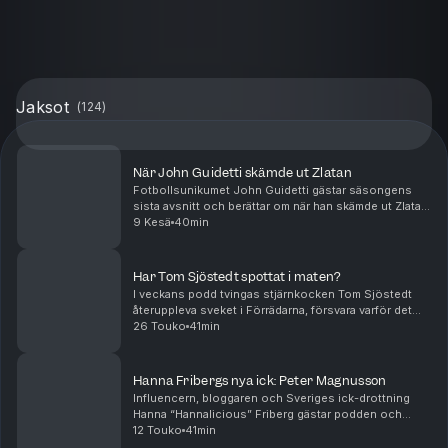
Jaksot
(
124
)
När John Guidetti skämde ut Zlatan
Fotbollsunikumet John Guidetti gästar säsongens
sista avsnitt och berättar om när han skämde ut Zlatan
inför Justin Timberlake, varför hans porträtt hänger på
9 Kesä
40min
åtskilliga skönhetskliniker i Stockholm –...
Har Tom Sjöstedt spottat i maten?
I veckans podd tvingas stjärnkocken Tom Sjöstedt
återuppleva sveket i Förrädarna, försvara varför det
fortfarande bara spelas Kent på Lilla Ego och välja
26 Touko
41min
mellan Mischa Billing, Marcus Aujalay och Leif...
Hanna Fribergs nya ick: Peter Magnusson
Influencern, bloggaren och Sveriges ick-drottning
Hanna “Hannalicious” Friberg gästar podden och
berättar sanningen bakom den virala Skavlanpanelen,
12 Touko
41min
om att klippa (eller inte klippa) navelsträngen til...