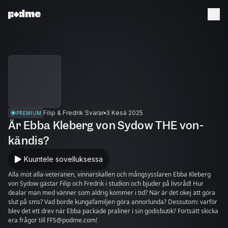
Filip & Fredrik Svarar
3 Kesä 2025
PREMIUM
Är Ebba Kleberg von Sydow THE von-
kändis?
Kuuntele sovelluksessa
Alla mot alla-veteranen, vinnarskallen och mångsysslaren Ebba Kleberg
von Sydow gästar Filip och Fredrik i studion och bjuder på livsråd! Hur
dealar man med vänner som aldrig kommer i tid? När är det okej att göra
slut på sms? Vad borde kungafamiljen göra annorlunda? Dessutom: varför
blev det ett drev när Ebba packade praliner i sin godisbutik? Fortsätt skicka
era frågor till FFS@podme.com!