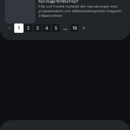
Kan Gago förlåta Filip?
Filip och Fredrik rivstartar den nya säsongen med
programledaren och skådespelarlegenden Dragomir
"Gago" Mrsic. Han berättar om sitt nya liv som folkkär,
3 Maalis
45min
de hemliga politikerdrömmarna och varför Sigmu...
1
2
3
4
5
16
More pages