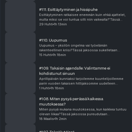
#111. Esittäytyminen ja hissipuhe
Esittäytyminen ratkaisee enemmän kuin ehkä ajattelet,
mutta miksi se voi tuntua silti niin vaikealta?'Tässä
⁠Lähtijät⁠ jaksossa pureudumme hissipuheisiin,
29 Huhti
1h 13min
pitchaamiseen ja siihen, miksi omaa osaamista...
#110. Uupumus
Uupumus – yksilön ongelma vai työelämän
rakenteellinen kriisi?Tässä jaksossa sukelletaan
uupumukseen – ilmiöön, joka koskettaa yhä
15 Huhti
1h 18min
useampaa, mutta jota ymmärretään usein väärin.Mistä
uupumus oikeasti ...
#109. Takaisin agendalle: Valintamme ei
kohdistunut sinuun
Aprillipäivän kunniaksi tarjoilemme kuuntelijoillemme
parin vuoden takaisen hittijaksomme uudelleen
kierrätettynä. Aihe on ajankohtaisempi kuin jopa
1 Huhti
1h 18min
ilmestyessään ja työnhaun keskellä jokainen meistä ...
#108. Miten pysyä perässä kaikessa
muutoksessa?
Miten pysyä mukana muutoksessa, kun kaikkea tuntuu
olevan liikaa?Tässä jaksossa pureudutaan
muutoskyvykkyyteen ja muutosvalmiuteen.
18 Maalis
1h 2min
Keskustellaan siitä, mitä jatkuva muutos oikeasti
tarkoittaa yksilöl...