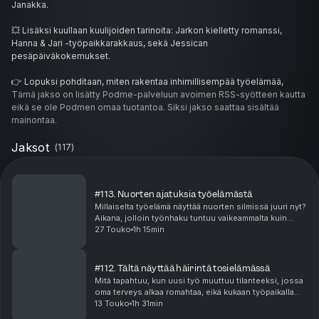
Janakka.
💥 Lisäksi kuullaan kuulijoiden tarinoita: Jarkon kielletty romanssi,
Hanna & Jari -työpaikkarakkaus, sekä Jessican
pesäpäiväkokemukset.
👉 Lopuksi pohditaan, miten rakentaa inhimillisempää työelämää,
jossa huumori, lämpö ja rajat voivat elää rinnakkain.
Tämä jakso on lisätty Podme-palveluun avoimen RSS-syötteen kautta
#Pesäpäivät #FlirttiTyöpaikalla #Työelämä
eikä se ole Podmen omaa tuotantoa. Siksi jakso saattaa sisältää
#SeksuaalisuusTyöelämässä #Työpaikkaromanssi #Suostumus
mainontaa.
#JenniJanakka #Lähtijät #Työhyvinvointi #Työkulttuuri
Jaksot
(
117
)
#113. Nuorten ajatuksia työelämästä
Millaiselta työelämä näyttää nuorten silmissä juuri nyt?
Aikana, jolloin työnhaku tuntuu vaikeammalta kuin
koskaan, tekoäly muuttaa työelämää vauhdilla ja
27 Touko
1h 15min
samaan aikaan pitäisi jo tietää, mitä haluaa t...
#112. Tältä näyttää häirintä tosielämässä
Mitä tapahtuu, kun uusi työ muuttuu tilanteeksi, jossa
oma terveys alkaa romahtaa, eikä kukaan työpaikalla
puutu asiaan?Tässä poikkeuksellisen pysäyttävässä
13 Touko
1h 31min
Lähtijät-jaksossa Charlotte Alarova kertoo ...