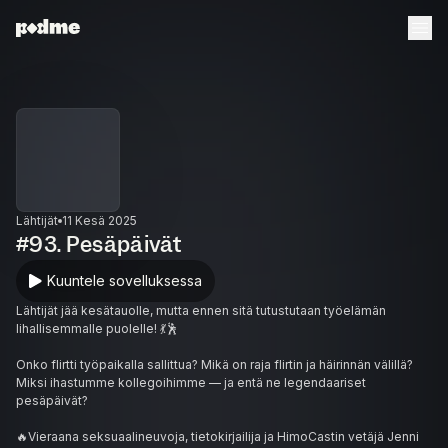
Lähtijät
11 Kesä 2025
#93. Pesäpäivät
Kuuntele sovelluksessa
Lähtijät jää kesätauolle, mutta ennen sitä tutustutaan työelämän
lihallisemmalle puolelle! 💃🕺
Onko flirtti työpaikalla sallittua? Mikä on raja flirtin ja häirinnän välillä?
Miksi ihastumme kollegoihimme — ja entä ne legendaariset
pesäpäivät?
🔥Vieraana seksuaalineuvoja, tietokirjailija ja HimoCastin vetäjä Jenni