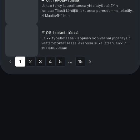
#107. Tekoäly töissä
Jakso tehty kaupallisessa yhteistyössä EY:n
kanssa.Tässä Lähtijät-jaksossa pureudumme tekoälyn
vaikutuksiin työelämässä. Ei hypeen vaan siihen, mitä
4 Maalis
1h 11min
organisaatioissa tapahtuu juuri nyt. Miten AI muutt...
#106. Leikisti töissä
Leikki työelämässä - sopivan sopivaa vai jopa täysin
välttämätöntä?Tässä jaksossa sukelletaan leikkiin
töissä ja elämässä. Miksi aikuisen on vaikea
19 Helmi
59min
heittäytyä?Miksi “vakavuus = uskottavuus” -ajattelu ...
1
2
3
4
5
15
More pages