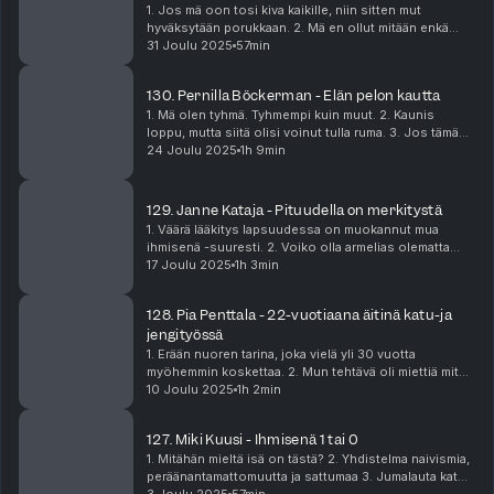
1. Jos mä oon tosi kiva kaikille, niin sitten mut
hyväksytään porukkaan. 2. Mä en ollut mitään enkä
kukaan - pelkkä jättiläismäinen pettymys kaikille. 3. Tän
31 Joulu 2025
57min
jakson kuuntelusta saa diabeteksen. Ka...
130. Pernilla Böckerman - Elän pelon kautta
1. Mä olen tyhmä. Tyhmempi kuin muut. 2. Kaunis
loppu, mutta siitä olisi voinut tulla ruma. 3. Jos tämä
24 Joulu 2025
1h 9min
jatkuu, ei hyvä heilu Kausi 11, jakso 8/12
129. Janne Kataja - Pituudella on merkitystä
1. Väärä lääkitys lapsuudessa on muokannut mua
ihmisenä -suuresti. 2. Voiko olla armelias olematta
tekopyhä? 3. Mä päätin ottaa ison riskin ja tulin
17 Joulu 2025
1h 3min
kaapista ulos. Kausi 11, jakso 7/12
128. Pia Penttala - 22-vuotiaana äitinä katu-ja
jengityössä
1. Erään nuoren tarina, joka vielä yli 30 vuotta
myöhemmin koskettaa. 2. Mun tehtävä oli miettiä miten
ihmisen saa katsomaan itseään peiliin. 3. Utopia 47-
10 Joulu 2025
1h 2min
vuotiaana - olin varma että ollaan piiloka...
127. Miki Kuusi - Ihmisenä 1 tai 0
1. Mitähän mieltä isä on tästä? 2. Yhdistelma naivismia,
peräänantamattomuutta ja sattumaa 3. Jumalauta kato