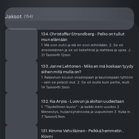
Jaksot
(
154
)
134. Christoffer Strandberg - Pelko on tullut
mun elämään
1. Mä oon outo ja mä en sovi mihinkään. 2. Se oli
ensimmäinen ja se oli liekehtivä ja mahtava ja upea. Ja
hän oli upea. 3. Pelko on tullut mun elämään ja
21 Tammi
1h 12min
menetykset ja suru on fakta. Kausi 11, jak...
133. Janne Lehtonen - Miks en mä koskaan tyydy
siihen mitä mulla on?
1. Rakastuin koulun viisaimpaan ja kauniimpaan tyttöön
- vain se pelasti mut. 2. Se oli mulle kuin perhe, mutta
mun oli pakko jättää se ja lähteä pois. 3. Sit tuli ero - ja
14 Tammi
1h 3min
päätös että tää oli tässä...
132. Kia Arpia - Luovun ja aloitan uudestaan
1. ”Täydellinen kuvio” - ja kaikki meni uusiksi 2.
Menestys, huijarisyndrooma ja uupuminen 3. Kuka mä
7 Tammi
57min
olen, jos en ole äiti? Kausi 11, jakso 10/12
131. Kimmo Vehviläinen - Pelkkä hemmetin ..
klovni