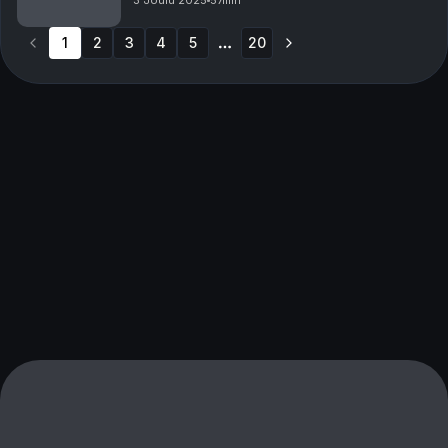
3 Joulu 2025
57min
ittees peilistä. Nyt on pakko! Kausi 11, jakso 5/12
1
2
3
4
5
20
More pages