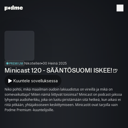
Nikotellen
30 Heinä 2025
PREMIUM
Minicast 120 - SÄÄNTÖSUOMI ISKEE!🍺
Kuuntele sovelluksessa
Niko pohtii, mikä maailman oudoin lakiuudistus on vireillä ja mikä on
somevaikuttaja? Miten nämä liittyvät toisiinsa? Minicast on podcast-jaksoa
lyhyempi audioherkku, joka on luotu piristämään sitä hetkeä, kun aikasi ei
riitä pitkään, yhtäjaksoiseen keskittymiseen. Minicastit ovat tarjolla vain
Podme Premium -kuuntelijoille.