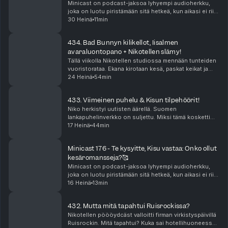
Minicast on podcast-jaksoa lyhyempi audioherkku,
joka on luotu piristämään sitä hetkeä, kun aikasi ei riitä
pitkään, yhtäjaksoiseen keskittymiseen. Minicastit
30 Heinä
11min
ovat tarjolla vain Podme Premium -kuunt...
434. Bad Bunnyn kilikellot, Iisalmen
avaraluontopano + Nikotellen slämy!
Tällä viikolla Nikotellen studiossa mennään tunteiden
vuoristorataa. Ekana kirotaan kesä, paskat keikat ja
sitten Bad Bunnyn tiktokit vie mennessään! Katja on
24 Heinä
54min
on antautunut kiihkolle. Niko puolestaan ...
433. Viimeinen puhelu & Kisun tilpehöörit!
Niko herkistyi uutisten äärellä. Suomen
lankapuhelinverkko on suljettu. Miksi tämä kosketti
niin suuresti? Jenna nukkui elämänsä parhaat
17 Heinä
44min
päiväunet yllättävällä sohvalla. Miten Kisu ja hänen
tilpehööri...
Minicast 176 - Te kysyitte, Kisu vastaa: Onko ollut
kesäromansseja?🥰
Minicast on podcast-jaksoa lyhyempi audioherkku,
joka on luotu piristämään sitä hetkeä, kun aikasi ei riitä
pitkään, yhtäjaksoiseen keskittymiseen. Minicastit
16 Heinä
13min
ovat tarjolla vain Podme Premium -kuunt...
432. Mutta mitä tapahtui Ruisrockissa?
Nikotellen pöööydcäst valloitti firman virkistyspäivillä
Ruisrockin. Mitä tapahtui? Kuka sai hotellihuoneessa?