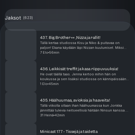
Jaksot
(
623
)
437. Big Brother 👀 ,Nizza ja rallit!
Tällä kertaa studiossa Kisu ja Niko & puitavaa on
paljon! Ekana käydään läpi Nizzan kuulumiset. Miksi
kukaan ei lähesty meitä edes Ranskassa? Missä
7 Elo
56min
mättää? Sen jälkeen puidaan rallit joissa saldo oli ...
436. Leikkisät treffit ja kasa riippuvuuksia!
He ovat täällä taas. Jenna kertoo mihin hän on
koukussa ja sen lisäksi studiossa on kännipäissään
lyöty 500€ veto. Mutta mistä? Niko suuntasi tutun
1 Elo
45min
miehen kanssa treffeille puistoon. Onko leikki-ikä k...
435. Häähuumaa, avioksia ja haaveita!
Tällä viikolla ollaan ihan häähuumassa kun Jonkka
jännittää tulevia neitseellisiä häitään Ninsun kanssa.
Miten häät onkaan paisuneet sellaiseksi että näistä
31 Heinä
42min
povataan tämän suven kuumimpia juhlia? Ni...
Minicast 177 - Tissejä ja taidetta