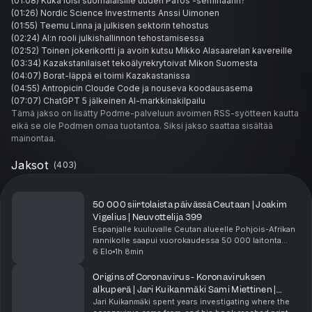
(01:08) Kuka loisi suomalaisille uuden Pafos -seminaarin?
(01:26) Nordic Science Investments Anssi Uimonen
(01:55) Teemu Linna ja julkisen sektorin tehostus
(02:24) AI:n rooli julkishallinnon tehostamisessa
(02:52) Toinen jokerikortti ja avoin kutsu Mikko Alasaarelan kavereille
(03:34) Kazakstanilaiset tekoälyrekrytoivat Mikon Suomesta
(04:07) Borat-läppä ei toimi Kazakastanissa
(04:55) Antropicin Cloude Code ja nouseva koodausasema
(07:07) ChatGPT 5 jälkeinen AI-markkinakilpailu
(09:39) Tranlinkin Sales Manago - Leadoo yrityskauppa
Tämä jakso on lisätty Podme-palveluun avoimen RSS-syötteen kautta
(11:41) Elon Muskin liikkeet ja Perplexityn Cloudflare-skandaali
eikä se ole Podmen omaa tuotantoa. Siksi jakso saattaa sisältää
(16:00) Perplexityn Comet-selain voi olla uusi Netscape
mainontaa.
(17:17) Zuckerbergin IA-miljarditarjous hylättiin
(20:44) AI koulutusalustana ja sirutuotanto USA:ssa
Jaksot
(
403
)
(24:59) ChatGPT-5 päivitys ja MS Copilotin kehitys
(27:22) Sami pettyy Googlen Gemini-pakettiin ja maksullisiin X-
palveluihin
50 000 siirtolaista päivässä Ceutaan | Joakim
(29:25) Kuluttajaystävällinen lähestymistapa kehitystyöhön
Vigelius | Neuvottelija 399
(31:51) Uusi käyttäjäkunta ja kehitysympäristöt
Espanjalle kuuluvalle Ceutan alueelle Pohjois-Afrikan
(34:06) Lovable, agenttialustat ja governance
rannikolle saapui vuorokaudessa 50 000 laitonta
(36:07) Kolme tasoa datasta ihmisiin
siirtolaista, ja tapahtuma sai eurooppalaiset päättäjät
6 Elo
1h 8min
reagoimaan poikkeuksellisen nopeasti. Peru...
(38:10) Agenttikerros korvaa perinteiset SaaS-ohjelmistot
(38:27) Agenttikerroksen laajeneminen ja haasteet
Origins of Coronavirus - Koronaviruksen
(40:28) SaaS-mallien arvostukset ja vertikaalit
alkuperä | Jari Kuikanmäki Sami Miettinen |
(42:35) Kansanedustajien teknologian ymmärryksen taso
Neuvottelija 398
Jari Kuikanmäki spent years investigating where the