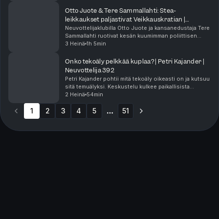
tarkoitus ja tekoäly sekä Linturin edusku...
Otto Juote & Tere Sammallahti: Stea-
leikkaukset paljastivat Veikkauskratian |
Neuvottelija 393
Neuvottelijaklubilla Otto Juote ja kansanedustaja Tere
Sammallahti ruotivat kesän kuumimman poliittisen
draaman eli ministeri Wille Rydmanin Stea-leikkaukset
3 Heinä
1h 5min
ja jakokriteerit, jotka pakottivat järjest...
Onko tekoäly pelkkää kuplaa? | Petri Kajander |
Neuvottelija 392
Petri Kajander pohtii mitä tekoäly oikeasti on ja kutsuu
sitä temuälyksi. Keskustelu kulkee paikallisista
kielimalleista ja agenttisesta koodauksesta tilien
2 Heinä
54min
yllättäviin porttikieltoihin ja tietoturvan...
1
2
3
4
5
51
More pages