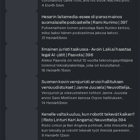
coronavirus came from, and his book reached print
(44:29) Suomi edellä tekoälytuottavuuden hyödyntämisessä
just weeks before Anthony Fauci pleaded the fifth
4 Elo
1h 5min
(46:34) Samin 3D-malli tekoälyaikana - 100x tehokkuus
over a hundred times in a Senate hearing. In thi...
(48:36) Ylivertainen Grok-tekoälyjumala vai hajautus?
Hesarin laitamedia-essee oli paras mainos
(50:35) Tekoälysupersankarien käsittämätön arvo markkinoilla
suomalaisille podcasteille | Rami Kurimo | 397
(50:57) Agion Agentti-governancen rakentaminen ja luottamusmalli
Puheenaiheen toinen perustaja Rami Kurimo kertoo,
(52:50) Flywheel-malli ja agenttien autonomia
miksi kaksi hänen podcastinsa jaksoa katosi
Sisäpiirijaksossa Mikko Alasaarela muistelee uransa hullua nousukiitoa
YouTubesta Euroopassa juuri silloin kun CSAM chat
31 Heinä
56min
Nokia-Suomessa
controlista käytiin kiivainta keskustelua. Tapaus
Katso Sisäpirijaksot ja tue Samia
näytti...
Ilmainen juristi taskussa - Avoin Laki.ai haastaa
https://www.youtube.com/channel/UCRI34L9OtDJuZpaWicbNXzg
legal AI -jätit | Paavola | 396
/join
Aleksi Paavola on reilut 10 vuotta teknologiayrittäjänä
#neuvottelija Sami Miettinen
toiminut tekoälyrakentaja, joka on kouluttanut
kielimalleihin niin Googlen Euroopan tiimiä kuin
18 Heinä
1h 15min
porukkaa Saudi-Arabiassa. Tässä jaksossa hän ava...
Suomen kovin verojuristi arvioi hallituksen
verouudistukset | Janne Juusela | Neuvottelija
395
Verojuristi ja oikeustieteen tohtori Janne Juusela
arvioi Sami Miettisen kanssa Orpon hallituksen
veropäätökset huippujuristin ja investointipankkiirin
14 Heinä
59min
näkökulmista. Marginaaliveron lasku 52 prosentti...
Kenelle valta kuuluu, kun robotit tekevät kaiken?
| Risto Linturi Kari Angeria | Neuvottelija 394
Risto Linturi ja Kari Angeria pohtivat, mitä ihmiselle jää,
kun tekoäly ja robotit tekevät työt ihmistä paremmin.
Keskustelu ammentaa heidän kirjastaan Elämän
9 Heinä
1h 12min