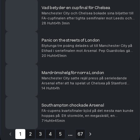
trea...
Vad betyder en cupfinal för Chelsea
Manchester City och Chelsea bokade sina biljetter till
FA-cupfinalen efter tighta semifinaler mot Leeds och
Southampton respektive. Vi pratar tränarbyten och
28 Huhti
1h 3min
brist på ledargestalter å ena sidan och e...
Panic on the streets of London
Blytunga tre poäng delades ut till Manchester City på
Etihad i seriefinalen mot Arsenal. Pep Guardiolas gäng
har därmed hämtat upp Arsenals försprång och får nu
20 Huhti
51min
anses som favoriter till titeln. Men äv...
Mardrömshelg för norra London
Manchester City satte rejäl press på serieledande
Arsenal efter att ha spelat ut Chelsea på Stamford
Bridge dagen efter Arsenal gått på pumpen hemma
14 Huhti
1h
mot ett inspirerat Bournemouth. I bottenstriden lyc...
Southampton chockade Arsenal
FA-cupens kvartsfinaler bjöd på det mesta man kunde
hoppas på. Ett stormöte, en megaskräll, en
straffläggning och en total överkörning. Patrik Syk
7 Huhti
45min
och Frida Fagerlund pratar om en guldklimp på
sydkust...
1
2
3
4
5
67