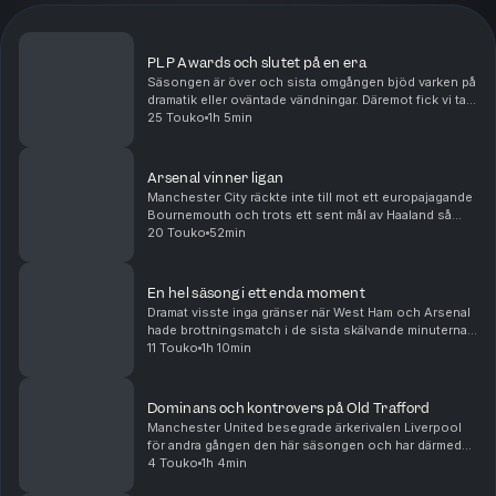
PLP Awards och slutet på en era
Säsongen är över och sista omgången bjöd varken på
dramatik eller oväntade vändningar. Däremot fick vi ta
avsked av några riktiga ikoner. Vi tar ut säsongens
25 Touko
1h 5min
bästa elva, listar bästa och sämsta värvni...
Arsenal vinner ligan
Manchester City räckte inte till mot ett europajagande
Bournemouth och trots ett sent mål av Haaland så
kunde Arsenal titulera sig ligavinnare med en omgång
20 Touko
52min
kvar. För ärkerivalen Tottenham är verkligh...
En hel säsong i ett enda moment
Dramat visste inga gränser när West Ham och Arsenal
hade brottningsmatch i de sista skälvande minuterna
av söndagens drabbning. För Arsenal fanns en titel
11 Touko
1h 10min
inom räckhåll och för West Ham en strid för l...
Dominans och kontrovers på Old Trafford
Manchester United besegrade ärkerivalen Liverpool
för andra gången den här säsongen och har därmed
matematiskt säkrat sin medverkan i nästa säsongs
4 Touko
1h 4min
Champions League. I botten tog Spurs en blytung