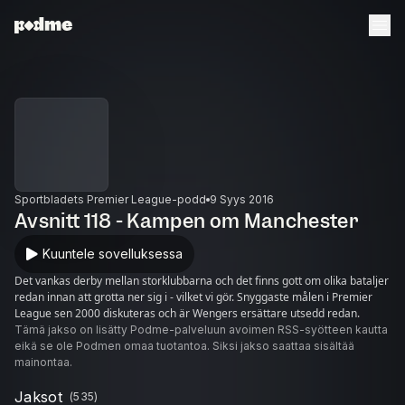
Sportbladets Premier League-podd
9 Syys 2016
Avsnitt 118 - Kampen om Manchester
Kuuntele sovelluksessa
Det vankas derby mellan storklubbarna och det finns gott om olika bataljer
redan innan att grotta ner sig i - vilket vi gör. Snyggaste målen i Premier
League sen 2000 diskuteras och är Wengers ersättare utsedd redan.
Tämä jakso on lisätty Podme-palveluun avoimen RSS-syötteen kautta
eikä se ole Podmen omaa tuotantoa. Siksi jakso saattaa sisältää
mainontaa.
Jaksot
(
535
)