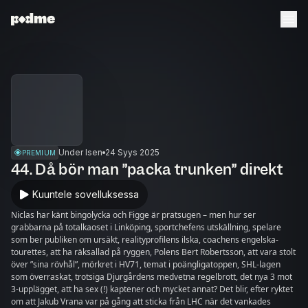
Under Isen
24 Syys 2025
PREMIUM
44. Då bör man ”packa trunken” direkt
Kuuntele sovelluksessa
Niclas har känt bingolycka och Figge är pratsugen – men hur ser
grabbarna på totalkaoset i Linköping, sportchefens utskällning, spelare
som ber publiken om ursäkt, realityprofilens ilska, coachens engelska-
tourettes, att ha räksallad på ryggen, Polens Bert Robertsson, att vara stolt
över ”sina rövhål”, mörkret i HV71, temat i poängligatoppen, SHL-lagen
som överraskat, trotsiga Djurgårdens medvetna regelbrott, det nya 3 mot
3-upplägget, att ha sex (!) kaptener och mycket annat? Det blir, efter ryktet
om att Jakub Vrana var på gång att sticka från LHC när det vankades