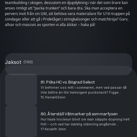
teambuilding i skogen, dessutom en djupdykning i när det som lirare kan
anses rimligt att ”packa trunken” och bara dra. Ska man acceptera en
pervers invit från sin GM, att behöva vara materialare för U16-truppen på
söndagar eller att gå i Pridetåget i stringkalsonger och matchtröja? Garv,
allvar och massvis av sporten vi alla älskar – haka på!
Jaksot
(
100
)
81. Pöka HC vs. Bögrad Select
Vi befinner oss mitt i sommaren, men vad passar då
inte bättre än lite tramsigare pucksnack? Figge
förklarar varför det här är den värsta tiden på året för
15 Heinä
55min
att vara spelare, men därefter är det hög ti...
80. Återställ Våtmarker på sommarfysen
Hur hade hockeyn blivit om man släppte dopning helt
fritt – och vad har märklig stämning angående
kvinnobröst eller suspensoarer av kevlar med det hela
17 Kesä
1h 3min
att göra? Det blir även en djupdykning i Figges ...