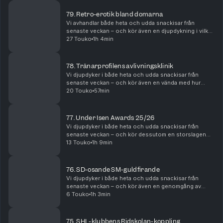
79. Retro-erotik bland domarna
Vi avhandlar både heta och udda snackisar från
senaste veckan – och kör även en djupdykning i vilka
intressen en lång rad hockeyprofiler osar att ha!
27 Touko
1h 4min
Vilken stjärna bör exempelvis vara besatt av att l...
78. Tränarprofilens avlivningsklinik
Vi djupdyker i både heta och udda snackisar från
senaste veckan – och kör även en vända med hur
betydligt mer kreativa och oväntade ”peptalk” runt
20 Touko
57min
kassen inför match skulle kunna låta. Det blir dessut...
77. Under Isen Awards 25/26
Vi djupdyker i både heta och udda snackisar från
senaste veckan – och kör dessutom en storslagen
gala, med mängder av speciella priser, för att
13 Touko
1h 9min
sammanfatta säsongen 25/26! Vem tar exempelvis
hem Bert ...
76. SD-osande SM-guldfirande
Vi djupdyker i både heta och udda snackisar från
senaste veckan – och kör även en genomgång av
grabbarnas säsongsbingo! Det blir dessutom en
6 Touko
1h 3min
maffig dissekering av de uppfriskande och
underhållande tur...
75. SHL-klubbens Ridskolan-koppling