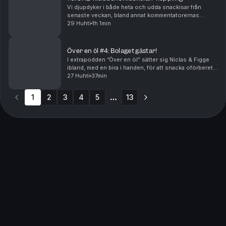
Vi djupdyker i både heta och udda snackisar från
senaste veckan, bland annat kommentatorernas
urspårning på Gotland – och kör även en lång rad
29 Huhti
1h 1min
absurda referenser till hur länge sedan det var som nu
SH...
Över en öl #4: Bolaget gästar!
I extrapodden ”Över en öl” sätter sig Niclas & Figge
ibland, med en bira i handen, för att snacka oförberett
och ofiltrerat om högt och lågt kring sporten vi alla
27 Huhti
37min
älskar! I det här avsnittet kommer Wi...
1
2
3
4
5
13
More pages