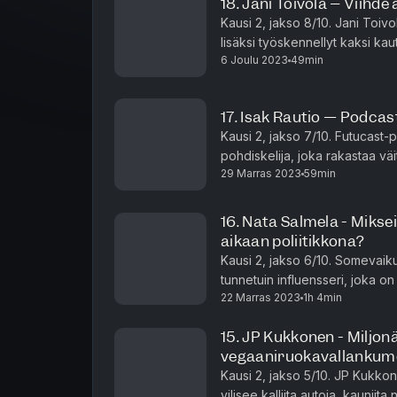
18. Jani Toivola – Viihde
Kausi 2, jakso 8/10. Jani Toivola
lisäksi työskennellyt kaksi ka
6 Joulu 2023
49min
kannanottamiseen syttyi opiske
17. Isak Rautio — Podcas
Kausi 2, jakso 7/10. Futucast-
pohdiskelija, joka rakastaa väi
29 Marras 2023
59min
unelmoi nuorempana vaatimatt
16. Nata Salmela - Mikse
aikaan poliitikkona?
Kausi 2, jakso 6/10. Somevaik
tunnetuin influensseri, joka o
22 Marras 2023
1h 4min
vaikuttajien veroasioista. Hän 
15. JP Kukkonen - Miljon
vegaaniruokavallanku
Kausi 2, jakso 5/10. JP Kukk
vilisee kalliita autoja, kauniit