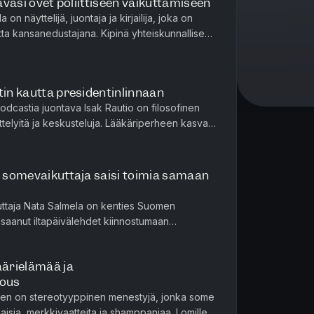
 avasi ovet poliittiseen vaikuttamiseen
 on näyttelijä, juontaja ja kirjailija, joka on
utta kansanedustajana. Kipinä yhteiskunnalliseen
luaikoina ...
tin kautta presidentinlinnaan
podcastia juontava Isak Rautio on filosofinen
ttelyitä ja keskusteluja. Lääkäriperheen kasvatti
omasta elämästä...
i somevaikuttaja saisi toimia samaan
uttaja Nata Salmela on kenties Suomen
n saanut iltapäivälehdet kiinnostumaan
shoppailee uusia asuntoja samaa t...
äärielämää ja
mous
onen on stereotyyppinen menestyjä, jonka some
a naisia, merkkivaatteita ja shamppanjaa. Lomille