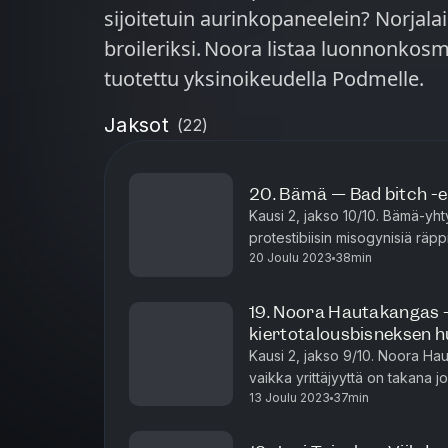
sijoitetuin aurinkopaneelein? Norjalai
broileriksi. Noora listaa luonnonkosmetiik
tuotettu yksinoikeudella Podmelle.
Jaksot
(
22
)
20. Bämä — Bad bitch -e
Kausi 2, jakso 10/10. Bämä-yhty
protestibiisin misogynisiä räppil
20 Joulu 2023
38min
mieskollegoiden rumaa tapaa p
19. Noora Hautakangas 
kiertotalousbisneksen h
Kausi 2, jakso 9/10. Noora Hau
vaikka yrittäjyyttä on takana 
13 Joulu 2023
37min
perustaja avasi juuri viidennen