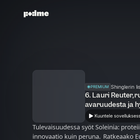
Shinglerin li
PREMIUM
6. Lauri Reuter, 
avaruudesta ja hy
Kuuntele sovellukses
Tulevaisuudessa syöt Soleinia: protei
innovaatio kuin peruna. Ratkeaako E