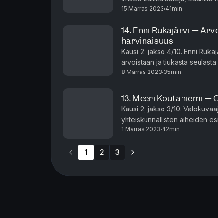
15 Marras 2023
41min
lennetään harva se viikko, eikä h
14. Enni Rukajärvi — Arv
harvinaisuus
Kausi 2, jakso 4/10. Enni Rukaj
arvoistaan ja tiukasta seulasta 
8 Marras 2023
35min
urheilumaailmassa menestyä, jos
13. Meeri Koutaniemi — O
Kausi 2, jakso 3/10. Valokuva
yhteiskunnallisten aiheiden es
1 Marras 2023
42min
ja työskentelee someinfluensse
1
2
3