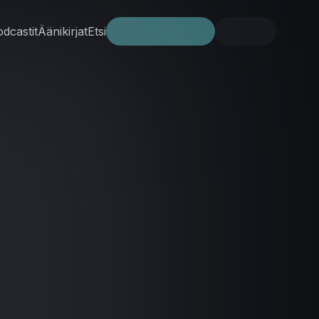
dcastit
Äänikirjat
Etsi
Kokeile ilmaiseksi
Kirjaudu