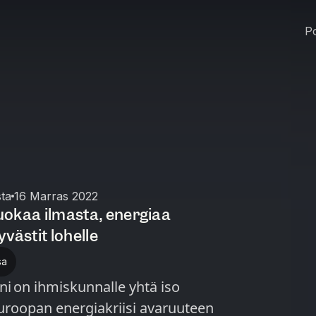
Po
sta
16 Marras 2022
ruokaa ilmasta, energiaa
västit lohelle
sa
ini on ihmiskunnalle yhtä iso
uroopan energiakriisi avaruuteen