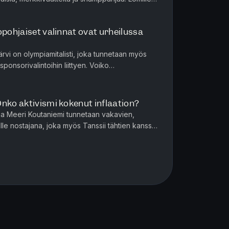
iilijalanjä...
opohjaiset valinnat ovat urheilussa
ärvi on olympiamitalisti, joka tunnetaan myös
sponsorivalintoihin liittyen. Voiko
 sanoo rahalle ei kiitos...
nko aktivismi kokenut inflaation?
aja Meeri Koutaniemi tunnetaan vakavien,
ille nostajana, joka myös Tanssii tähtien kanssa
rina. Miten kevyiden ...