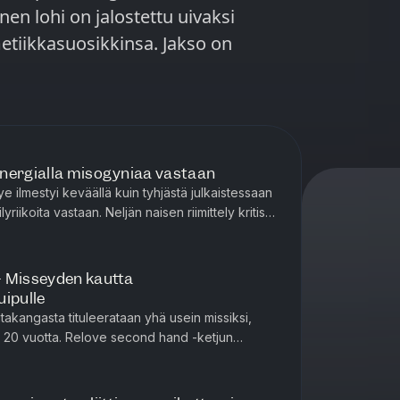
nen lohi on jalostettu uivaksi
kasuosikkinsa. Jakso on
nergialla misogyniaa vastaan
e ilmestyi keväällä kuin tyhjästä julkaistessaan
yriikoita vastaan. Neljän naisen riimittely kritisoi
uhua ...
- Misseyden kautta
uipulle
takangasta tituleerataan yhä usein missiksi,
jo 20 vuotta. Relove second hand -ketjun
 liikkeensä Helsinki-Va...