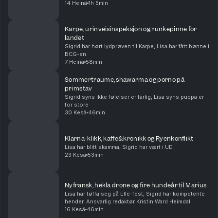
14 Heinä
1h 5min
Karpe, urinveisinspeksjon og runkepinne for
landet
Sigrid har hørt lydprøven til Karpe, Lisa har fått bønne i
BCG-en
7 Heinä
58min
Sommertraume, shawarma og porno på
primstav
Sigrid syns ikke følelser er farlig, Lisa syns puppa er
for store
30 Kesä
46min
Klarna-klikk, kaffe&kronikk og Ryenkonflikt
Lisa har blitt skamma, Sigrid har vært i UD
23 Kesä
53min
Nyfransk, hekla drone og fire hundeår til Marius
Lisa har tøffa seg på Elle-fest, Sigrid har kompetente
hender. Ansvarlig redaktør Kristin Ward Heimdal.
16 Kesä
46min