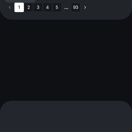
1
2
3
4
5
93
More pages