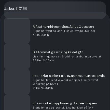
Jaksot
(
738
)
Rift på hornhinnen, duggfall og Odysseen
Sigrid har vært på kino, Lisa er livredd uteputer
4 Elo
56min
Blå tommel, glasshøl og ka det går i
Lisa har ringt mora si, Sigrid har tamburin på brystet
28 Heinä
46min
Fettnakke, senior Lollo og gammelmanns Bernie
Sigrid har tatt med kakerlakker hjem, Lisa har vært
vanskelig på hotell
21 Heinä
59min
Kukkmonkel, rapphøne og Homse-Prøysen
Sigrid lener seg lesbisk, Lisa har kjørt på folk