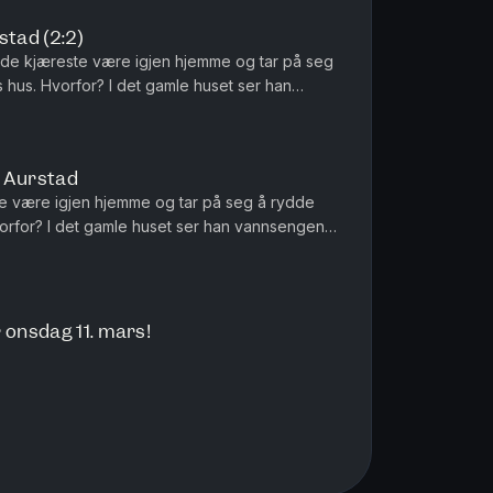
stad (2:2)
avide kjæreste være igjen hjemme og tar på seg
 hus. Hvorfor? I det gamle huset ser han
-tallet, og det er noe my...
e Aurstad
te være igjen hjemme og tar på seg å rydde
orfor? I det gamle huset ser han vannsengen
t er noe mystisk tiltre...
 onsdag 11. mars!