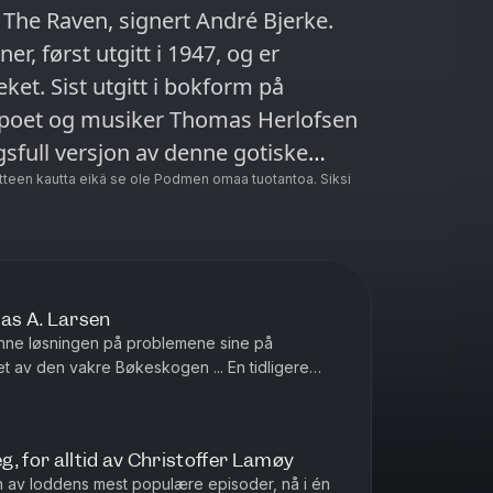
 The Raven, signert André Bjerke.
, først utgitt i 1947, og er
eket. Sist utgitt i bokform på
gsfull versjon av denne gotiske
teen kautta eikä se ole Podmen omaa tuotantoa. Siksi
nas A. Larsen
inne løsningen på problemene sine på
v den vakre Bøkeskogen ... En tidligere
 «Gratistjeneste», som er p...
, for alltid av Christoffer Lamøy
en av loddens mest populære episoder, nå i én