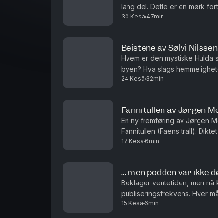
lang del. Dette er en mørk for
30 Kesä
47min
bånd, og som har gjort noe de 
Beistene av Sølvi Nilssen
Hvem er den mystiske Hulda so
byen? Hva slags hemmelighete
24 Kesä
32min
Hvem er de fryktinngytende be
Fannitullen av Jørgen M
En ny fremføring av Jørgen Mo
Fannitullen (Faens trall). Dikte
17 Kesä
6min
stammer fra 1700-tallets Halling
... men podden var ikke d
Beklager ventetiden, men nå
publiseringsfrekvens. Hver m
15 Kesä
6min
bonusepisode, som kan være al