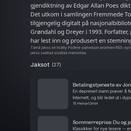
gjendiktning av Edgar Allan Poes dikt
Det utkom i samlingen Fremmede Toner
tilgjengelig digitalt på nasjonalbibliot
Grøndahl og Dreyer i 1993. Forfatter, poet og musiker Thomas Herlofsen
har lest inn og produsert en stemnin
klassik...
Tämä jakso on lisätty Podme-palveluun avoimen RSS-syöt
jakso saattaa sisältää mainontaa.
Jaksot
(
27
)
Betalingstjeneste av Jo
En deprimert mann prøver å f
Internett, og blir ledet ut i dypet a
15 Heinä
13min
versjon av folkeskrekk-novella
Sommerreprise: Du og jeg
Klassikker for nye lesere -- 