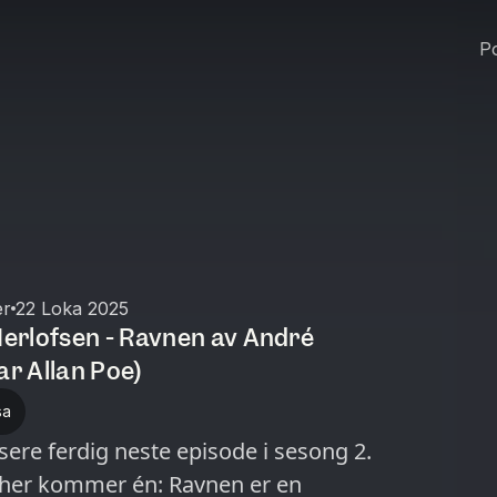
Po
er
22 Loka 2025
erlofsen - Ravnen av André
ar Allan Poe)
sa
ere ferdig neste episode i sesong 2.
g her kommer én: Ravnen er en