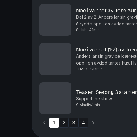
Noe i vannet av Tore Aur
Del 2 av 2. Anders lar sin gr
å rydde opp i en avdød tantes
8 Huhti
21min
vannsengen hennes, den fra 80
Noe i vannet (1:2) av Tor
Anders lar sin gravide kjæres
opp i en avdød tantes hus. Hv
11 Maalis
17min
hennes, den fra 80-tallet, og de
Teaser: Sesong 3 starter
Support the show
9 Maalis
1min
1
2
3
4