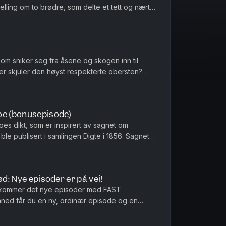
telling om to brødre, som delte et tett og nært
kommer til å hjem...
m sniker seg fra åsene og skogen inn til
r skjuler den høyst respekterte obersten?
istene, og hva er egentlig onds...
oe (bonusepisode)
es dikt, som er inspirert av sagnet om
t ble publisert i samlingen Digte i 1856. Sagnet
dal. Innlest, produ...
ød: Nye episoder er på vei!
 kommer det nye episoder med FAST
åned får du en ny, ordinær episode og en
t fra et gammelt sagn, en samling med kor...