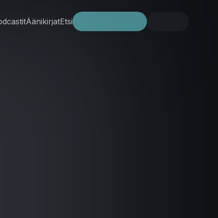
dcastit
Äänikirjat
Etsi
Kokeile ilmaiseksi
Kirjaudu