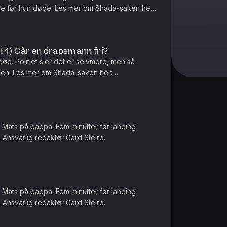
es mer om Shada-saken her:
http://vg.no/spesial/2026/shada/1 Trenger du noen å s...
(1:4) Går en drapsmann fri?
død. Politiet sier det er selvmord, men så
en her:
http://vg.no/spesial/2026/shada/1 Trenger du noen å snakke med? ...
 Mats på pappa. Fem minutter før landing
i. Ansvarlig redaktør Gard Steiro.
 Mats på pappa. Fem minutter før landing
i. Ansvarlig redaktør Gard Steiro.