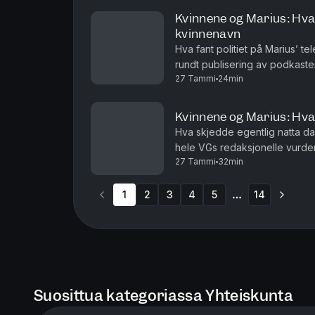
Kvinnene og Marius: Hva
kvinnenavn
Hva fant politiet på Marius’ telefon? Les hele VGs redaksjonel
rundt publisering av podkaste
27 Tammi
24min
podkastdokumentar om straffe
Kvinnene og Marius: Hva
Hva skjedde egentlig natta da M
hele VGs redaksjonelle vurder
27 Tammi
32min
har valgt å publisere en omf
1
2
3
4
5
14
More pages
Suosittua kategoriassa Yhteiskunta