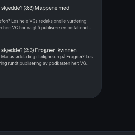
 skjedde? (3:3) Mappene med
le vurdering
n her: VG har valgt å publisere en omfattende
saken mot Marius Borg...
 skjedde? (2:3) Frogner-kvinnen
arius ødela ting i leiligheten på Frogner? Les
ing rundt publisering av podkasten her: VG
attende podkastdokume...