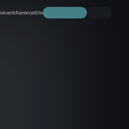
dcastit
Äänikirjat
Etsi
Kokeile ilmaiseksi
Kirjaudu