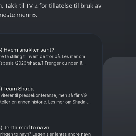
k av
 neste menn».
:4) Hvem snakker sant?
tilling til hvem de tror på. Les mer om
026/shada/1 Trenger du noen å
 116 123 Chat: sidetm...
:4) Team Shada
iterer til pressekonferanse, men så får VG
annen historie. Les mer om Shada-
saken her: http://vg.no/spesial/2026/shada/1 Trenger...
:4) Jenta med to navn
ingen to navn? Legen sier jentas andre navn