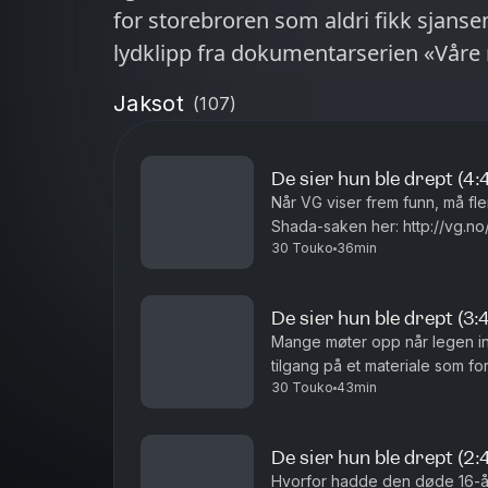
for storebroren som aldri fikk sjansen. Takk til TV 2 for tillatelse til bru
lydklipp fra dokumentarserien «Våre
Jaksot
(
107
)
De sier hun ble drept (4
Når VG viser frem funn, må flere ta s
Shada-saken her: http://vg.no/spesial/2
30 Touko
36min
snakke med? Mental Helse: Tlf:
De sier hun ble drept (3
Mange møter opp når legen inv
tilgang på et materiale som forteller en 
30 Touko
43min
De sier hun ble drept (2
Hvorfor hadde den døde 16-år