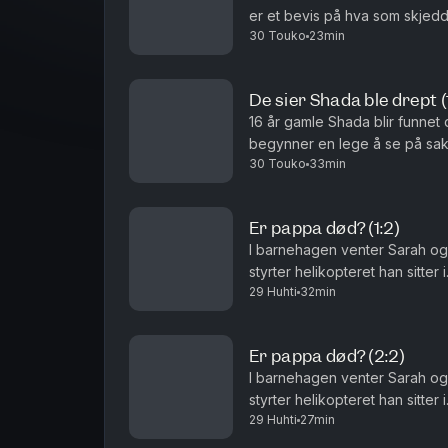
er et bevis på hva som skjedde før hun døde. L
30 Touko
23min
De sier Shada ble drept 
16 år gamle Shada blir funnet 
begynner en lege å se på saken. Les mer om Shada-sak
30 Touko
33min
Er pappa død? (1:2)
I barnehagen venter Sarah og
styrter helikopteret han sitter 
29 Huhti
32min
Er pappa død? (2:2)
I barnehagen venter Sarah og
styrter helikopteret han sitter 
29 Huhti
27min