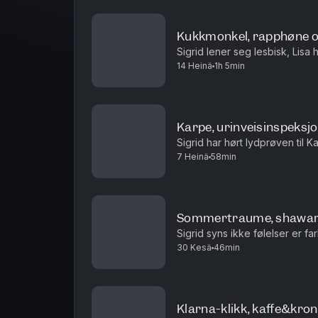
Kukkmonkel, rapphøne 
Sigrid lener seg lesbisk, Lisa h
14 Heinä
1h 5min
Karpe, urinveisinspeksjo
Sigrid har hørt lydprøven til K
7 Heinä
58min
Sommertraume, shawar
Sigrid syns ikke følelser er fa
30 Kesä
46min
Klarna-klikk, kaffe&kron