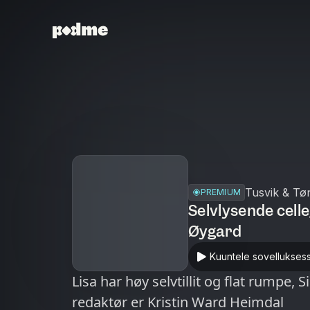
Tusvik & Tø
PREMIUM
Selvlysende celle
Øygard
Kuuntele sovellukses
Lisa har høy selvtillit og flat rumpe, Sigri
redaktør er Kristin Ward Heimdal