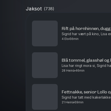
Jaksot
(
738
)
Rift på hornhinnen, dugg
Sigrid har vært på kino, Lisa e
4 Elo
56min
Blå tommel, glasshøl og k
Lisa har ringt mora si, Sigrid 
28 Heinä
46min
Fettnakke, senior Loll
Sigrid har tatt med kakerlakke
21 Heinä
59min