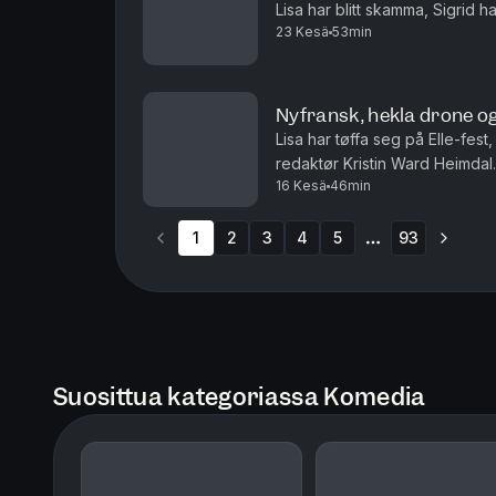
Lisa har blitt skamma, Sigrid h
23 Kesä
53min
Nyfransk, hekla drone og
Lisa har tøffa seg på Elle-fes
redaktør Kristin Ward Heimdal.
16 Kesä
46min
1
2
3
4
5
93
More pages
Suosittua kategoriassa Komedia