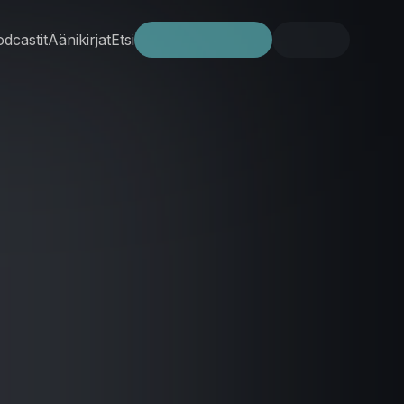
dcastit
Äänikirjat
Etsi
Kokeile ilmaiseksi
Kirjaudu