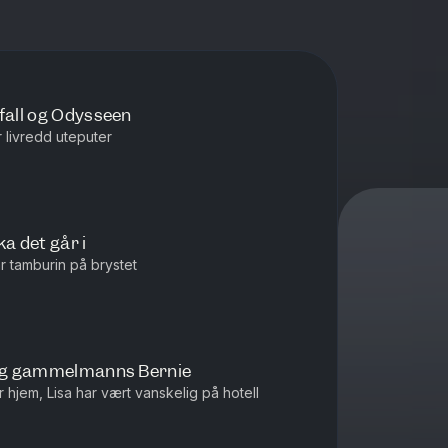
fall og Odysseen
r livredd uteputer
a det går i
har tamburin på brystet
o og gammelmanns Bernie
r hjem, Lisa har vært vanskelig på hotell