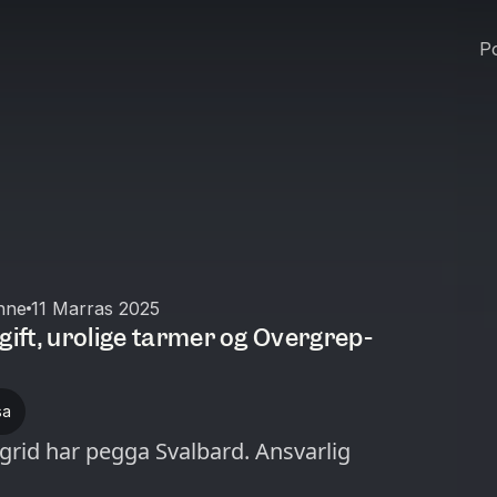
Po
nne
11 Marras 2025
gift, urolige tarmer og Overgrep-
sa
d har pegga Svalbard. Ansvarlig