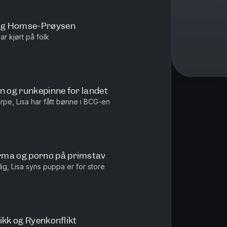
og Homse-Prøysen
ar kjørt på folk
n og runkepinne for landet
arpe, Lisa har fått bønne i BCG-en
ma og porno på primstav
rlig, Lisa syns puppa er for store
ikk og Ryenkonflikt