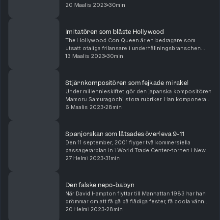
bedragare. En kvinna som ljög och bluffade sig från
20 Maalis 2023
30min
fattighuset till adelns finrum i Versaille. Och väl...
Imitatören som blåste Hollywood
The Hollywood Con Queen är en bedragare som
utsatt otaliga frilansare i underhållningsbranschen
och filmindustrin för välplanerade bedrägerier, och
13 Maalis 2023
30min
misstänks ha lurat sina offer på totalt 1 miljon dol...
Stjärnkompositören som fejkade mirakel
Under millennieskiftet gör den japanska kompositören
Mamoru Samuragochi stora rubriker. Han komponerar
nämligen otroligt dramatisk och känslosam klassisk
6 Maalis 2023
28min
musik – trots att han är döv. Han skriver mus...
Spanjorskan som låtsades överleva 9-11
Den 11 september, 2001 flyger två kommersiella
passagerarplan in i World Trade Center-tornen i New
York. Förödelsen är total. Attacken kräver många liv
27 Helmi 2023
31min
och skadar ännu fler. Bland de som överlevt den...
Den falske nepo-babyn
När David Hampton flyttar till Manhattan 1983 har han
drömmar om att få gå på flådiga fester, få coola vänner
och att slå igenom som skådespelare. Men han inser
20 Helmi 2023
28min
snabbt att många såna dörrar är stängda...