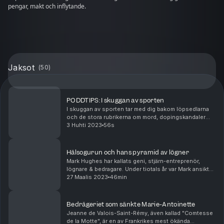
pengar, makt och inflytande.
Jaksot
(
50
)
PODDTIPS: I skuggan av sporten
I skuggan av sporten tar med dig bakom löpsedlarna
och de stora rubrikerna om mord, dopingskandaler
och övergrepp. Det här är podden om händelserna
3 Huhti 2023
56s
som stod i centrum och personerna med den skarpa
str...
Hälsogurun och hans pyramid av lögner
Mark Hughes har kallats geni, stjärn-entreprenör,
lögnare & bedragare. Under tiotals år var Mark ansiktet
ut för företaget Herbalife. Ett pyramidspel som lovar
27 Maalis 2023
46min
viktnedgång, tillhörighet och rikedomar....
Bedrägeriet som sänkte Marie-Antoinette
Jeanne de Valois-Saint-Rémy, även kallad "Comtesse
de la Motte", är en av Frankrikes mest ökända