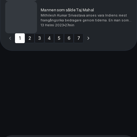
Mannen som sålde Taj Mahal
Mithilesh Kumar Srivastava anses vara Indiens mest
framgångsrika bedragare genom tiderna. En man som
blivit nästintill en mytologisk symbol för bluff och
13 Helmi 2023
27min
bedrägeri. Berättelsen om Mithilesh kan ibland...
1
2
3
4
5
6
7