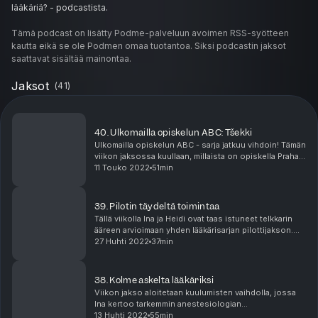
lääkäriä? - podcastista.
Podcastissa lääketieteen opiskelijat Ina ja Heidi jakavat viikoittain
Tämä podcast on lisätty Podme-palveluun avoimen RSS-syötteen
opiskelija-arkeen liittyviä iloja, suruja ja kommelluksia ilman filtteriä.
kautta eikä se ole Podmen omaa tuotantoa. Siksi podcastin jaksot
saattavat sisältää mainontaa.
Editointi ja tekninen toteutus: Matias Mattheiszen
Hosted on Acast. See
Jaksot
acast.com/privacy
for more information.
(
41
)
40. Ulkomailla opiskelun ABC: Tšekki
Ulkomailla opiskelun ABC - sarja jatkuu vihdoin! Tämän
viikon jaksossa kuullaan, millaista on opiskella Prahan
englanninkielisessä lääkiksessä, kun etästudioon
11 Touko 2022
51min
saadaan vieraaksi twomedstories intragra...
39. Pilotin täydeltä toimintaa
Tällä viikolla Ina ja Heidi ovat taas istuneet telkkarin
ääreen arvioimaan yhden lääkärisarjan pilottijakson.
Molempien mimmien kestosuosikki on Greyn
27 Huhti 2022
37min
Anatomia, mutta tällä kertaa telkkarista on katso...
38. Kolme askelta lääkäriksi
Viikon jakso aloitetaan kuulumisten vaihdolla, jossa
Ina kertoo tarkemmin anestesiologian
harjoitusviikostaan ja Heidi työkuulumisistaan. Jakson
13 Huhti 2022
55min