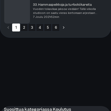
33. Hammaspeikkoja ja turbokiikareita
Vuoden tokavikaa jaksoa viedään! Tällä viikolla
studioon on saatu vieras kertomaan arjestaan
hammaslääkiksessä. Minnea on opintojaan rakastava
7 Joulu 2021
52min
neljännen vuoden opiskelija Helsingin
hammaslääketieteell...
1
2
3
4
5
6
Suosittua kategoriassa Koulutus