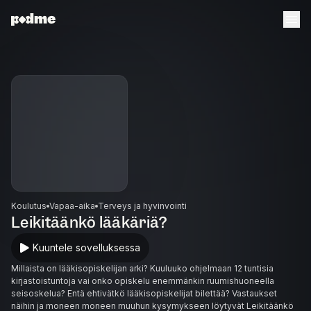
Koulutus
Vapaa-aika
Terveys ja hyvinvointi
Leikitäänkö lääkäriä?
Kuuntele sovelluksessa
Millaista on lääkisopiskelijan arki? Kuuluuko ohjelmaan 12 tuntisia
kirjastoistuntoja vai onko opiskelu enemmänkin ruumishuoneella
seisoskelua? Entä ehtivätkö lääkisopiskelijat bilettää? Vastaukset
näihin ja moneen moneen muuhun kysymykseen löytyvät Leikitäänkö