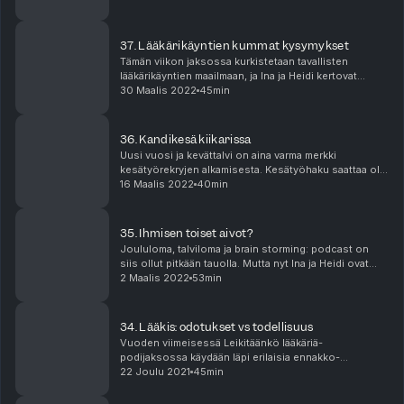
aiheena on kuitenkin Kolme Käännekohtaa -
podcastista i...
37. Lääkärikäyntien kummat kysymykset
Tämän viikon jaksossa kurkistetaan tavallisten
lääkärikäyntien maailmaan, ja Ina ja Heidi kertovat
lääkiksen käytännön koulutuksesta. Jokainen meistä
30 Maalis 2022
45min
on varmasti lääkärikäynnin yhteydessä ollut tutkit...
36. Kandikesä kiikarissa
Uusi vuosi ja kevättalvi on aina varma merkki
kesätyörekryjen alkamisesta. Kesätyöhaku saattaa olla
stressaavaa, työpaikkoja on hankala löytää ja jopa
16 Maalis 2022
40min
alkuun pääseminen voi olla vaikeaa. Millaisia hom...
35. Ihmisen toiset aivot?
Joululoma, talviloma ja brain storming: podcast on
siis ollut pitkään tauolla. Mutta nyt Ina ja Heidi ovat
vihdoin palanneet etästudioon täynnä uusia ideoita ja
2 Maalis 2022
53min
tarinoita. Vuoden ensimmäisessä jaksoss...
34. Lääkis: odotukset vs todellisuus
Vuoden viimeisessä Leikitäänkö lääkäriä-
podijaksossa käydään läpi erilaisia ennakko-
odotuksia lääkisopiskelusta ja niiden
22 Joulu 2021
45min
todenmukaisuutta oikeassa elämässä. Oletko ajatellut,
että lääkiksessä kaikill...