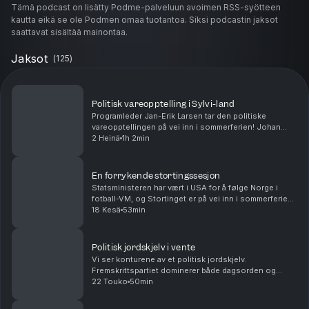
Tämä podcast on lisätty Podme-palveluun avoimen RSS-syötteen
kautta eikä se ole Podmen omaa tuotantoa. Siksi podcastin jaksot
saattavat sisältää mainontaa.
Jaksot
(
125
)
Politisk vareopptelling i Sylvi-land
Programleder Jan-Erik Larsen tar den politiske
vareopptellingen på vei inn i sommerferien! Johan
Giertsen fra Pollofpolls oppsummerer status på
2 Heinä
1h 2min
meningsmålingene. FrP har satt ny rekord på
målingene. ...
En forrykende stortingssesjon
Statsministeren har vært i USA for å følge Norge i
fotball-VM, og Stortinget er på vei inn i sommerferien
etter å ha landet et revidert nasjonalbudsjett. Ny
18 Kesä
53min
episode av Podkast uten portefølje - med en...
Politisk jordskjelv i vente
Vi ser konturene av et politisk jordskjelv.
Fremskrittspartiet dominerer både dagsorden og
meningsmålingene. Sylvi Listhaugs parti har en
22 Touko
50min
sensasjonell lojalitet. Velgerne strømmer til FrP fra
alle de ...