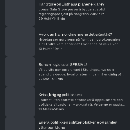
Har Støre og Listhaug planene klare?
Jonas Gahr Støre prøver å bygge et solid
regjeringsprosjekt på rødgrønn kvikkleire.
Forhandlingene om revidert nasjonalbudsjett, som
29 Huhti
1h 8min
starter straks, kan bli avgjørende. Har han en plan for
forhandling...
Hvordan har nordmennene det egentlig?
Hvordan ser nordmenn på framtiden og økonomien
sin? Hvilke verdier har de? Hvor er de på vei? Hvor
mange kjøttkaker spiser de, og hva har det å gjøre
10 Huhti
49min
med hva de stemmer på? I denne episoden av
Podkas...
Bensin- og diesel-SPESIAL!
Vil du vite mer om dramaet i Stortinget, hva som
egentlig skjedde, hvorfor stemningen nå er dårlig på
rød-grønn side, hvorfor Høyre plutselig kastet seg på,
27 Maalis
15min
og hvilke konsekvenser denne saken kan få p...
Krise, krig og politisk uro
Podkast uten portefølje forsøker å oppsummere den
politiske situasjonen – akkurat nå. Velgerne er opptatt
av høy rente og ditto bensinpriser, mens nyhetsbildet
18 Maalis
50min
domineres av internasjonale kriser, Tru...
Energipolitikken splitter blokkene og samler
ytterpunktene