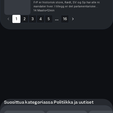
FrP er historisk store, Rødt, SV og Sp har alle ni
mandater hver. I tillegg er det parlamentariske
grunnlaget til de tradisjonelle styringspartiene
14 Maalis
12min
Arbeiderpartiet og Høyre, historisk svakt. Høyre og ...
1
2
3
4
5
16
More pages
Suosittua kategoriassa Politiikka ja uutiset