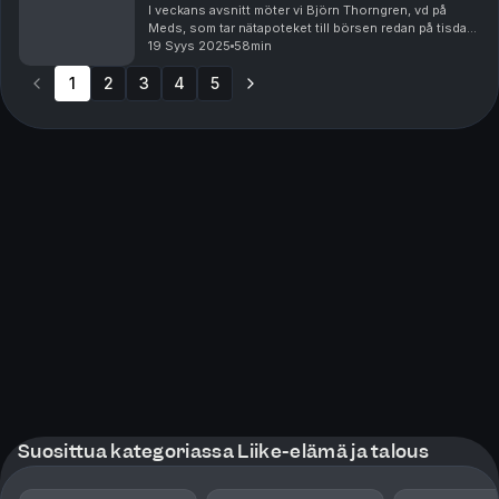
I veckans avsnitt möter vi Björn Thorngren, vd på
Meds, som tar nätapoteket till börsen redan på tisdag
nästa vecka. Han berättar om resan från start till
19 Syys 2025
58min
miljardbolag, IPO:n, konkurrensen på nätapote...
1
2
3
4
5
Suosittua kategoriassa Liike-elämä ja talous