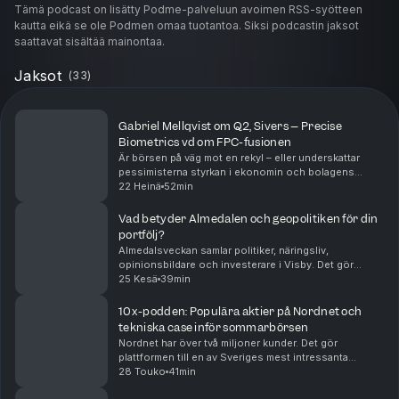
Tämä podcast on lisätty Podme-palveluun avoimen RSS-syötteen
kautta eikä se ole Podmen omaa tuotantoa. Siksi podcastin jaksot
saattavat sisältää mainontaa.
Jaksot
(
33
)
Gabriel Mellqvist om Q2, Sivers – Precise
Biometrics vd om FPC-fusionen
Är börsen på väg mot en rekyl – eller underskattar
pessimisterna styrkan i ekonomin och bolagens
rapporter?I första delen gästar EFN-profilen Gabriel
22 Heinä
52min
Mellqvist 10x-podden för ett samtal om Q2-rapporte...
Vad betyder Almedalen och geopolitiken för din
portfölj?
Almedalsveckan samlar politiker, näringsliv,
opinionsbildare och investerare i Visby. Det gör
veckan till en intressant temperaturmätare på vilka
25 Kesä
39min
politiska vindar som kan påverka ekonomin, företagen
o...
10x-podden: Populära aktier på Nordnet och
tekniska case inför sommarbörsen
Nordnet har över två miljoner kunder. Det gör
plattformen till en av Sveriges mest intressanta
temperaturmätare på börshumöret.I veckans avsnitt av
28 Touko
41min
10x gästar Carl-Henrik “Calle” Söderberg, Nordnets n...