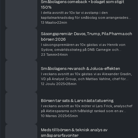
Småbolagens comeback + bolaget som stigit
150%
I detta avsnitt av 10x tar vi avstamp i den
kapitalmarknadsdag för småbolag som arrangerades
av Analyst Group och Direkt Studios onsdagen 11
13 Maalis
22min
mars, modererad av Joakim Båge.Del 1:Vi intervjuar
Alexande...
Säsongspremiär: Davos, Trump, Pila Pharma och
börsen 2026
I säsongspremiären av 10x gästas vi av Henrik von
Sydow, omvärldsstrateg på DNB Carnegie och
programledare för podden Investera & Agera. Vi
23 Tammi
34min
analyserar händelserna från World Economic Forum i
Davos, di...
Småbolagens revansch & Joluca-effekten
I veckans avsnitt av 10x gästas vi av Alexander Gradin,
VD på Analyst Group, och Mattias Vahlne, chef för
Direkt Studios. Vi spelar in direkt från
12 Joulu 2025
28min
Kapitalmarknadsdagen på Kungsgatan i Stockholm, där
n...
Börsen tar sats & Lars nästa tatuering
I veckans avsnitt av 10x möter vi Lars Frick, analyschef
på Aktiespararna och tvåfaldigt rankad som en av
Sveriges bästa börsjournalister. Vi pratar om
10 Marras 2025
55min
börsläget just nu, rapportsäsongen och hans syn ...
Meds till börsen & teknisk analys av
småspararfavoriter