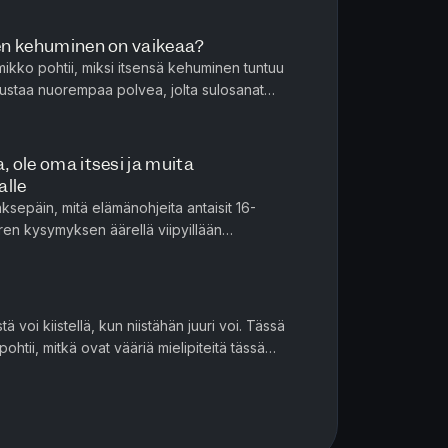
den kehuminen on vaikeaa?
kko pohtii, miksi itsensä kehuminen tuntuu
dustaa nuorempaa polvea, jolta sulosanat
yhtä cringeä ja kainalopier...
, ole oma itsesi ja muita
alle
ksepäin, mitä elämänohjeita antaisit 16-
uren kysymyksen äärellä viipyillään
. Tuomas ohjeistaisi kasvamaan ensi...
tä voi kiistellä, kun niistähän juuri voi. Tässä
htii, mitkä ovat vääriä mielipiteitä tässä
kellaan myös he...