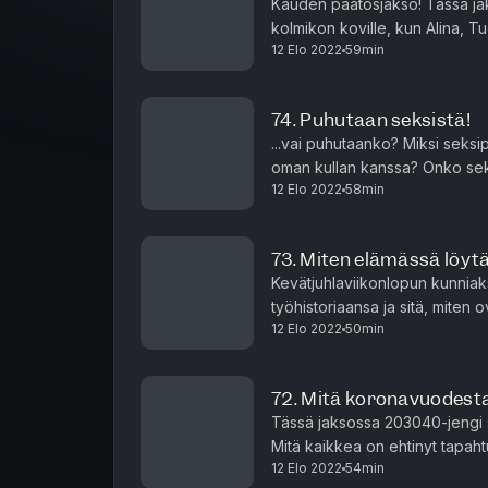
Kauden päätösjakso! Tässä jaks
kolmikon koville, kun Alina, Tu
12 Elo 2022
59min
kysymyksiin. Aiheet vaihteleva
74. Puhutaan seksistä!
...vai puhutaanko? Miksi sek
oman kullan kanssa? Onko sek
12 Elo 2022
58min
Tuomas kokee seksipuheen vaiv
73. Miten elämässä löy
Kevätjuhlaviikonlopun kunnia
työhistoriaansa ja sitä, miten 
12 Elo 2022
50min
Käydään kiivasta keskustelua si
72. Mitä koronavuodesta
Tässä jaksossa 203040-jengi s
Mitä kaikkea on ehtinyt tapah
12 Elo 2022
54min
suuremmat kriisit vältetty? Ter