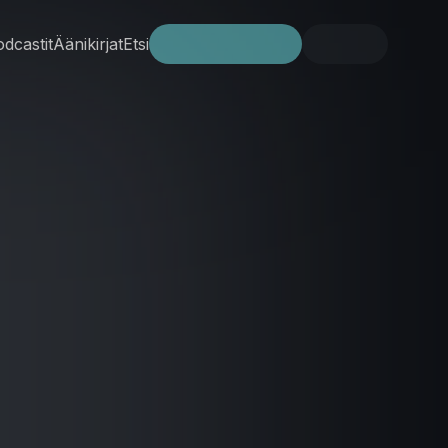
dcastit
Äänikirjat
Etsi
Kokeile ilmaiseksi
Kirjaudu