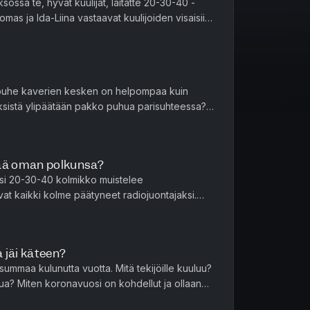
ossa te, hyvät kuulijat, laitatte 20-30-40 -
omas ja Ida-Liina vastaavat kuulijoiden visaisiin
t kevyemmistä k...
sipuhe kaverien kesken on helpompaa kuin
sistä ylipäätään pakko puhua parisuhteessa?
aannuttavana, Ida-Liina on alk...
tää oman polkunsa?
ksi 20-30-40 kolmikko muistelee
ovat kaikki kolme päätyneet radiojuontajaksi.
itä, tekeekö tutkinto ihmisen au...
 jäi käteen?
ummaa kulunutta vuotta. Mitä tekijöille kuuluu?
tua? Miten koronavuosi on kohdellut ja ollaanko
vetuloa mukaan!...