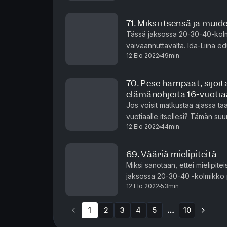
71. Miksi itsensä ja mui
Tässä jaksossa 20-30-40-kolmi
vaivaannuttavalta. Ida-Liina e
12 Elo 2022
49min
soljuvat helpommin, Tuomas on 
70. Pese hampaat, sijoita
elämänohjeita 16-vuotia
Jos voisit matkustaa ajassa taa
vuotiaalle itsellesi? Tämän su
12 Elo 2022
44min
tuoreimmassa 203040-jaksossa
69. Vääriä mielipiteitä
Miksi sanotaan, ettei mielipiteis
jaksossa 20-30-40 -kolmikko po
12 Elo 2022
53min
ajassa. Vakavan äärellä naures
1
2
3
4
5
10
More pages