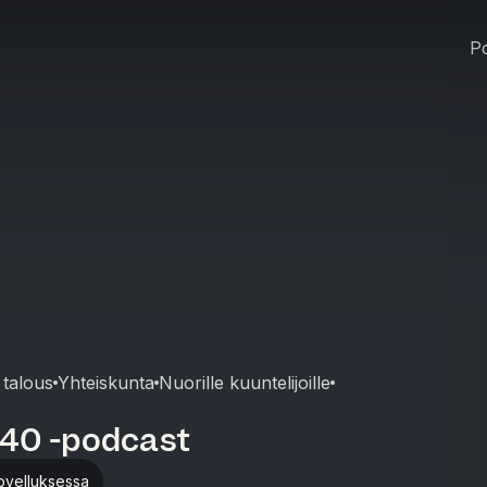
Po
 talous
Yhteiskunta
Nuorille kuuntelijoille
40 -podcast
ovelluksessa