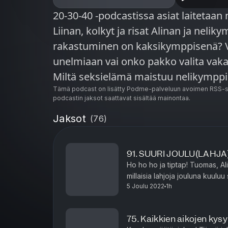
20-30-40 -podcastissa asiat laitetaan
Liinan, kolkyt ja risat Alinan ja nel
rakastuminen on kaksikymppisenä? V
unelmiaan vai onko pakko valita vakaa
Miltä seksielämä maistuu nelikymppi
keskustelua tunteista, rakkaudesta, t
Tämä podcast on lisätty Podme-palveluun avoimen RSS-sy
podcastin jaksot saattavat sisältää mainontaa.
merkityksellisestä. Vanhat jaksot on ä
Jaksot
(
76
)
2021. Podcastin uudet jaksot löydät
seurantaan Instagramista @kakskytko
91. SUURI JOULU(LAHJA
Ho ho ho ja tiptap! Tuomas, Ali
millaisia lahjoja jouluna kuuluu
5 Joulu 2022
1h
ja traumaattisista lahjoista? Pitä
75. Kaikkien aikojen ky