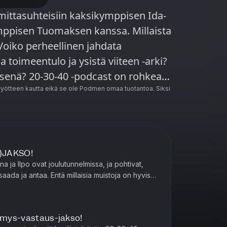
 mittasuhteisiin kaksikymppisen Ida-
ikymppisen Tuomaksen kanssa. Millaista
oiko perheellinen jahdata
 toimeentulo ja ysistä viiteen -arki?
senä? 20-30-40 -podcast on rohkeaa
yöstä, kuolemasta ja kaikesta
ötteen kautta eikä se ole Podmen omaa tuotantoa. Siksi
änitetty ja julkaistu vuonna 2019-
 PodMe Premiumista. Ota meidät
lkytnelkyt.
)JAKSO!
na ja Ilpo ovat joulutunnelmissa, ja pohtivat,
 saada ja antaa. Entä millaisia muistoja on hyvistä
äkö ...
symys-vastaus-jakso!