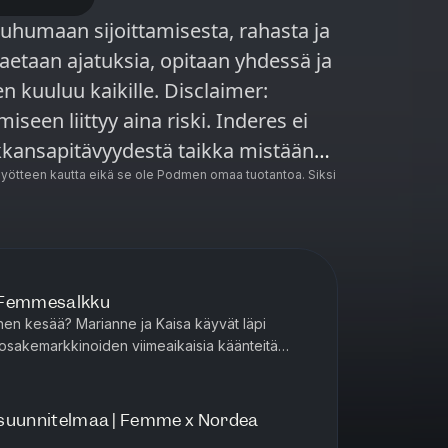
uhumaan sijoittamisesta, rahasta ja
aetaan ajatuksia, opitaan yhdessä ja
u kaikille. Disclaimer:
iseen liittyy aina riski. Inderes ei
ikkansapitävyydestä taikka mistään
otka johtuvat siitä, että katsoja
ötteen kautta eikä se ole Podmen omaa tuotantoa. Siksi
lä sivulla viitattuihin kolmansien
 tarkoitettu vain tieto- ja
| Femmesalkku
en kesää? Marianne ja Kaisa käyvät läpi
 osakemarkkinoiden viimeaikaisia käänteitä
a ei nojaa momentum-sijoitt...
an suunnitelmaa | Femme x Nordea