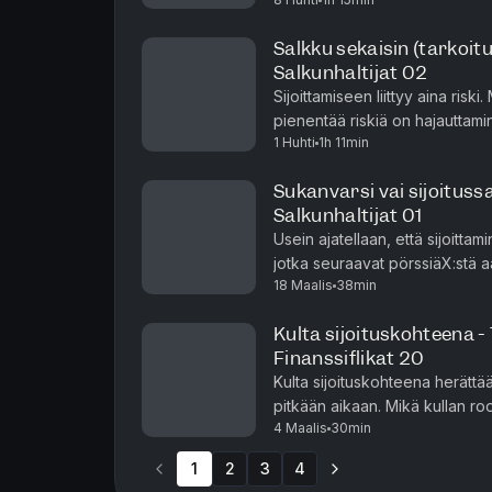
talouden, rahoitusmarkkinoiden j
Salkku sekaisin (tarkoit
Salkunhaltijat 02
Sijoittamiseen liittyy aina risk
pienentää riskiä on hajautta
1 Huhti
1h 11min
yhteistyöjaksossa Tiina Rainin
Sukanvarsi vai sijoitus
Salkunhaltijat 01
Usein ajatellaan, että sijoittamin
jotka seuraavat pörssiäX:stä a
18 Maalis
38min
itse asiassa yksi parhaita tapoj
Kulta sijoituskohteena -
Finanssiflikat 20
Kulta sijoituskohteena herätt
pitkään aikaan. Mikä kullan ro
4 Maalis
30min
se on jatkuvasti otsikoissa? Ma
1
2
3
4