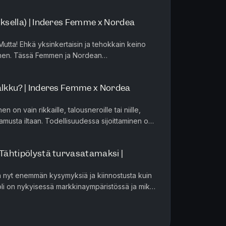
a kansainvälisen politiikan isoja l...
uksella) | Inderes Femme x Nordea
i. Mutta! Ehkä yksinkertaisin ja tehokkain keino
minen. Tässä Femmen ja Nordean
ko Nordealta ja Kaisa Vanha-Pe...
salkku? | Inderes Femme x Nordea
en on vain rikkaille, talousneroille tai niille,
amusta iltaan. Todellisuudessa sijoittaminen on
a toteu...
 Tähtipölystä turvasatamaksi |
ää nyt enemmän kysymyksiä ja kiinnostusta kuin
oli on nykyisessä markkinaympäristössä ja miksi
riannen kanssa ...