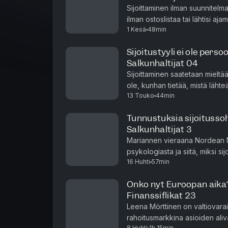
Sijoittaminen ilman suunnitel
ilman ostoslistaa tai lähtisi aja
1 Kesä
48min
navigaattoria. Hyvä sijoitussuun
Sijoitustyyli ei ole pers
Salkunhaltijat 04
Sijoittaminen saatetaan mieltä
ole, kunhan tietää, mistä lähte
13 Touko
44min
Femmen ja Nordean yhteistyöja
Tunnustuksia sijoitusso
Salkunhaltijat 3
Mariannen vieraana Nordean M
psykologiasta ja siitä, miksi s
16 Huhti
57min
markkinoiden ajoittamista. Kes
Onko nyt Euroopan aika?
Finanssiflikat 23
Leena Mörttinen on valtiovarai
rahoitusmarkkina asioiden aliva
8 Huhti
1h 15min