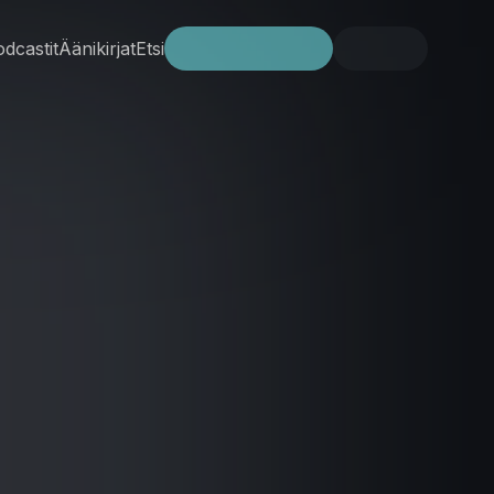
dcastit
Äänikirjat
Etsi
Kokeile ilmaiseksi
Kirjaudu