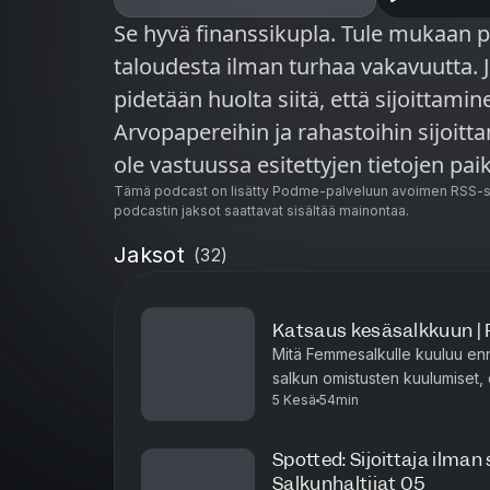
Se hyvä finanssikupla. Tule mukaan p
taloudesta ilman turhaa vakavuutta. J
pidetään huolta siitä, että sijoittaminen kuulu
Arvopapereihin ja rahastoihin sijoittam
ole vastuussa esitettyjen tietojen pa
menetyksistä tai muista vahingoista, j
Tämä podcast on lisätty Podme-palveluun avoimen RSS-sy
podcastin jaksot saattavat sisältää mainontaa.
luottaa tämän sivun sisältöihin tai täl
Jaksot
(
32
)
osapuolien sisältöihin. Tämä sisältö on
viihdekäyttöön
Katsaus kesäsalkkuun 
Mitä Femmesalkulle kuuluu enn
salkun omistusten kuulumiset,
5 Kesä
54min
sekä sitä, miksi salkun strategi
Spotted: Sijoittaja ilm
Salkunhaltijat 05