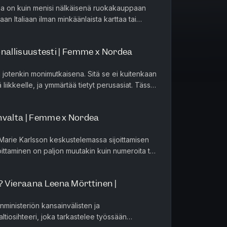
maa on kuin menisi nälkäisenä ruokakauppaan
maan Italiaan ilman minkäänlaista karttaa tai
nitelma sen sija...
oonallisuustesti | Femme x Nordea
ä jotenkin monimutkaisena. Sitä se ei kuitenkaan
ä liikkeelle, ja ymmärtää tietyt perusasiat. Tässä
ksossa Tii...
hvalta | Femme x Nordea
arie Karlsson keskustelemassa sijoittamisen
ijoittaminen on paljon muutakin kuin numeroita tai
kustelussa pureu...
 Vieraana Leena Mörttinen |
nministeriön kansainvälisten ja
ltiosihteeri, joka tarkastelee työssään