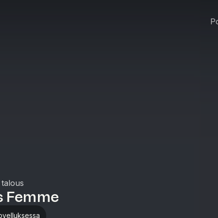
Po
 talous
s Femme
ovelluksessa