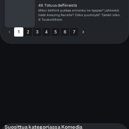
49. Totuus delfiineistä
Miksi delfiinit pukkaa ennenku ne tappaa? Lähteekö
Iskät Amazing Racelle? Oliko puuhöylä? Tämän viikon
jaksossa puhutaan RANDOM aiheista ja sekoilu on
6 Touko
58min
taattu.Löydät meidät myös Instagramista ja Tiktok...
1
2
3
4
5
6
7
Suosittua kategoriassa Komedia