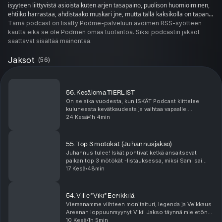
isyyteen liittyvistä asioista kuten arjen tasapaino, puolison huomioiminen,
ehtiikö harrastaa, ahdistaako muskari jne, mutta tällä kaksikolla on tapana
myös lähteä vähän hanskasta.
Tämä podcast on lisätty Podme-palveluun avoimen RSS-syötteen
kautta eikä se ole Podmen omaa tuotantoa. Siksi podcastin jaksot
saattavat sisältää mainontaa.
Jaksot
(
56
)
56. Kesäloma TIERLIST
On se aika vuodesta, kun ISKÄT Podcast kiittelee
kuluneesta kevätkaudesta ja vaihtaa vapaalle.
Kesäloman kunniaksi värkättiin teille kesätekemisen
24 Kesä
1h 4min
tier list. Elokuussa jatkuu, mahtavaa kesää iskäilijä...
55. Top 3 mötökät (Juhannusjakso)
Juhannus tulee! Iskät pohtivat ketkä ansaitsevat
paikan top 3 mötökät -listauksessa, miksi Sami sai
joka juhannus lapsuudessaan kaljakorin ja mitä tuleva
17 Kesä
48min
kesä tuo tullessaan. Tervetuloa taas mukaan!Lö...
54. Ville ”Viki” Eerikkilä
Vieraanamme viihteen monitaituri, legenda ja Veikkaus
Areenan loppuunmyynyt Viki! Jakso täynnä mieletöntä
tykitystä niin alappa kuunnella. Löydät meidät myös
10 Kesä
1h 5min