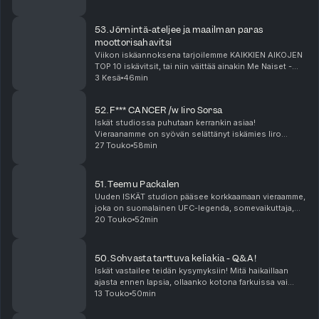
Instagramista ja Tiktokista @iskatpodcast ...
53. Jörnintä-ateljee ja maailman paras
moottorisahavitsi
Viikon iskäannoksena tarjoilemme KAIKKIEN AIKOJEN
TOP 10 iskävitsit, tai niin väittää ainakin Me Naiset -
lehti. Pitääkö listaus kutinsa vai löytyykö Iskät-
3 Kesä
46min
podcastin kuulijoilta jykevämpää kamaa? Onko ...
52. F*** CANCER /w Iiro Sorsa
Iskät studiossa puhutaan kerrankin asiaa!
Vieraanamme on syövän selättänyt iskämies Iiro
Sorsa, joka btw on myös ISKÄT Podcastin kuuntelija
27 Touko
58min
since day one! 🔥 Kuunnelkaa Iiron tarina ja tukekaa
halutes...
51. Teemu Packalen
Uuden ISKÄT studion pääsee korkkaamaan vieraamme,
joka on suomalainen UFC-legenda, somevaikuttaja,
reality-sarjojen sarjavoittaja ja huikea iskämies Teemu
20 Touko
52min
”Pacu” Packalen. Löydät meidät myös Instagram...
50. Sohvasta tarttuva keliakia - Q&A!
Iskät vastailee teidän kysymyksiin! Mitä haikaillaan
ajasta ennen lapsia, ollaanko kotona farkuissa vai
kalsareissa vai ilman, voittaako KooKoo tänään
13 Touko
50min
liigamestaruuden ja onko vesirotta saapunut Samin...