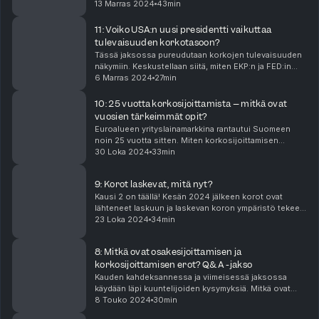
korkomarkkinoilta löytyy myös vaihtoehtoisia
13 Marras 2024
43min
korkorahastoja. Nämä korkorahastot eroavat per...
11: Voiko USA:n uusi presidentti vaikuttaa
tulevaisuuden korkotasoon?
Tässä jaksossa pureudutaan korkojen tulevaisuuden
näkymiin. Keskustellaan siitä, miten EKP:n ja FED:in
koronlaskut vaikuttavat korkomarkkinan
6 Marras 2024
27min
tulevaisuuteen, onko nollakorkoihin paluuta, sekä
miten es...
10: 25 vuotta korkosijoittamista – mitkä ovat
vuosien tärkeimmät opit?
Euroalueen yrityslainamarkkina rantautui Suomeen
noin 25 vuotta sitten. Miten korkosijoittamisen
maailma on muuttunut ja kehittynyt näiden 25 vuoden
30 Loka 2024
33min
aikana? Kuinka nollakorkokauden päättyminen on
vaik...
9: Korot laskevat, mitä nyt?
Kausi 2 on täällä! Kesän 2024 jälkeen korot ovat
lähteneet laskuun ja laskevan koron ympäristö tekee
korkosijoittamisesta erityisen kiinnostavaa. Tässä
23 Loka 2024
34min
jaksossa tutustutaan laskevan koron ympäristön v...
8: Mitkä ovat osakesijoittamisen ja
korkosijoittamisen erot? Q&A -jakso
Kauden kahdeksannessa ja viimeisessä jaksossa
käydään läpi kuuntelijoiden kysymyksiä. Mitkä ovat
osakesijoittamisen ja korkosijoittamisen erot? Entä
8 Touko 2024
30min
onko nuorena järkeä sijoittaa korkoihin? Jakson ku...