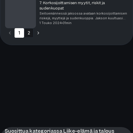
7: Korkosijoittamisen myytit, riskit ja
sudenkuopat
Seitsemännessä jaksossa avataan korkosijoittamisen
riskejä, myyttejä ja sudenkuoppia. Jakson kuultuasi
tiedät muun muassa, miksi hyvä salkku kannattaa
1 Touko 2024
31min
rakentaa myös mahdollista kriisiä ajatellen ja mi...
1
2
Suosittua kategoriassa Liike-elämä ja talous