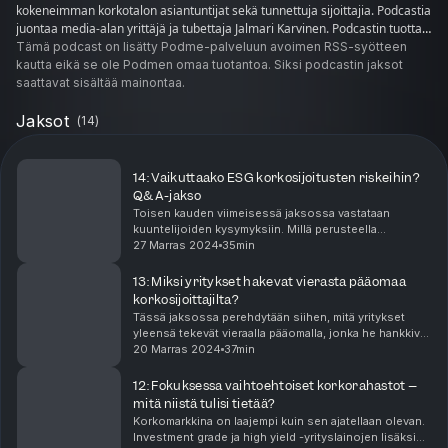
kokeneimman korkotalon asiantuntijat sekä tunnettuja sijoittajia. Podcastia
juontaa media-alan yrittäjä ja tubettaja Jalmari Karvinen. Podcastin tuottaa
Evli.
Tämä podcast on lisätty Podme-palveluun avoimen RSS-syötteen
kautta eikä se ole Podmen omaa tuotantoa. Siksi podcastin jaksot
saattavat sisältää mainontaa.
Jaksot
(
14
)
14: Vaikuttaako ESG korkosijoitusten riskeihin?
Q&A-jakso
Toisen kauden viimeisessä jaksossa vastataan
kuuntelijoiden kysymyksiin. Millä perusteella
rahastoihin valitaan sopivimmat yrityslainat? Entä
27 Marras 2024
35min
voiko Donald Trumpin presidenttiys vaikuttaa
odotuksiin EK...
13: Miksi yritykset hakevat vierasta pääomaa
korkosijoittajilta?
Tässä jaksossa perehdytään siihen, mitä yritykset
yleensä tekevät vieraalla pääomalla, jonka he hankkivat
emittoinnin eli lainapapereihin sijoitettavien varojen
20 Marras 2024
37min
kautta. Esimerkiksi Kesko laski aiemmin...
12: Fokuksessa vaihtoehtoiset korkorahastot –
mitä niistä tulisi tietää?
Korkomarkkina on laajempi kuin sen ajatellaan olevan.
Investment grade ja high yield -yrityslainojen lisäksi