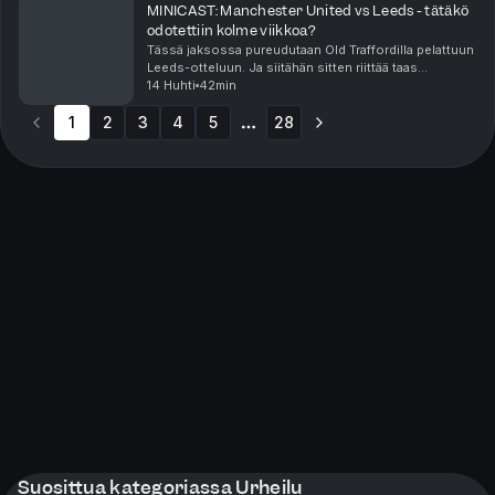
MINICAST: Manchester United vs Leeds - tätäkö
odotettiin kolme viikkoa?
Tässä jaksossa pureudutaan Old Traffordilla pelattuun
Leeds-otteluun. Ja siitähän sitten riittää taas
reklamoitavaa eteenpäin.
14 Huhti
42min
1
2
3
4
5
28
More pages
Suosittua kategoriassa Urheilu