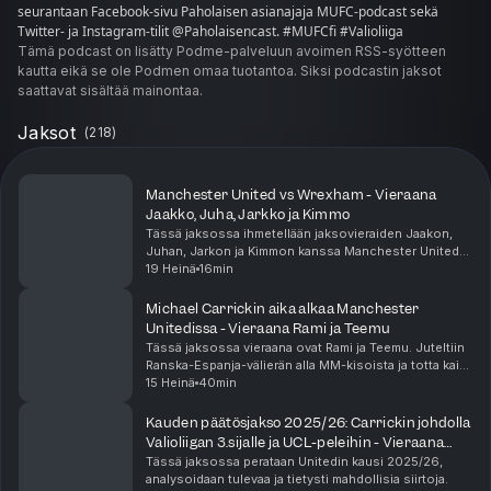
seurantaan Facebook-sivu Paholaisen asianajaja MUFC-podcast sekä
Twitter- ja Instagram-tilit @Paholaisencast. #MUFCfi #Valioliiga
Tämä podcast on lisätty Podme-palveluun avoimen RSS-syötteen
kautta eikä se ole Podmen omaa tuotantoa. Siksi podcastin jaksot
saattavat sisältää mainontaa.
Jaksot
(
218
)
Manchester United vs Wrexham - Vieraana
Jaakko, Juha, Jarkko ja Kimmo
Tässä jaksossa ihmetellään jaksovieraiden Jaakon,
Juhan, Jarkon ja Kimmon kanssa Manchester United
vs Wrexham -ottelua.
19 Heinä
16min
Michael Carrickin aika alkaa Manchester
Unitedissa - Vieraana Rami ja Teemu
Tässä jaksossa vieraana ovat Rami ja Teemu. Juteltiin
Ranska-Espanja-välierän alla MM-kisoista ja totta kai
podcastille luontaisesti Unitedista ja Unitedin
15 Heinä
40min
pelaajista kisoissa. Kausi on käynnistetty k...
Kauden päätösjakso 2025/26: Carrickin johdolla
Valioliigan 3.sijalle ja UCL-peleihin - Vieraana
Mikko Seppä
Tässä jaksossa perataan Unitedin kausi 2025/26,
analysoidaan tulevaa ja tietysti mahdollisia siirtoja.