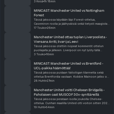
3 Kesä
1h 18min
MINICAST: Manchester United vs Nottingham
Forest
Tässä jaksossa käydään läpi Forest-ottelua,
Casemiron roolia ja jäähyväisiä sekä tietysti maagista
kapteeniamme, Bruno Fernandesia.
17 Touko
26min
Manchester United ottaa tuplan Liverpoolista -
Vieraana Antti, Iivari ja Leevi
Tässä jaksossa otettiin nopeat kommentit ottelun
puoliajalla ja jälkeen. Liverpool on nyt lyöty tällä
kaudella kahdesti Valioliigassa ja voitolla varmistettu
3 Touko
16min
Unitedin ensi kauden UCL-paikka.
MINICAST: Manchester United vs Brentford -
UCL-paikka häämöttää!
Tässä jaksossa puidaan Valioliigan tilannetta sekä
ottelua Brentfordia vastaan. Kobbie Mainoon jatko on
nimiä vaille valmis, mutta pitäisikö Casemiron jatkaa?
28 Huhti
27min
Manchester United voitti Chelsean Bridgellä -
Paholaisen cast MUSCOF 30v-synttäreillä
Tässä jaksossa perataan isolla joukolla Chelsea-
ottelua. Cunhan maalilla United otti voiton sitten 2020
ja pääsi taas 10 pisteen kaulaan Chelseaan nähden.
19 Huhti
54min