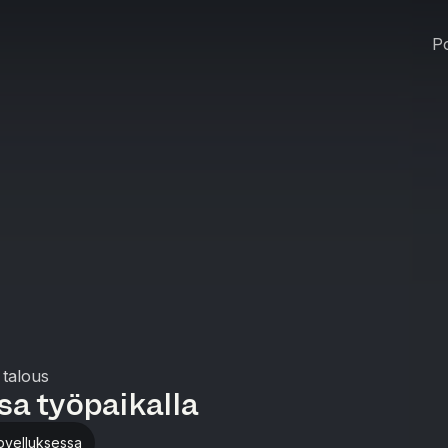
Po
 talous
sa työpaikalla
ovelluksessa