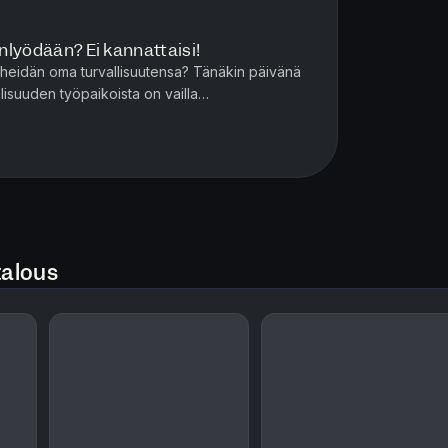
inlyödään? Ei kannattaisi!
ta heidän oma turvallisuutensa? Tänäkin päivänä
lisuuden työpaikoista on vailla
sta työsuojeluvaltuutetun t...
talous