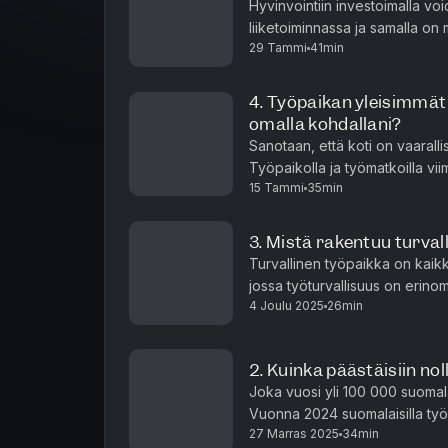
Hyvinvointiin investoimalla vo
liiketoiminnassa ja samalla on
29 Tammi
41min
sitoutumista ja työtyytyväisyyttä
4. Työpaikan yleisimmät
omalla kohdallani?
Sanotaan, että koti on vaarall
Työpaikolla ja työmatkoilla vi
15 Tammi
35min
osa vahingoista sattui työpaikoil
3. Mistä rakentuu turval
Turvallinen työpaikka on kaik
jossa työturvallisuus on erinoma
4 Joulu 2025
26min
onnistuttu luomaan sellainen ty
2. Kuinka päästäisiin n
Joka vuosi yli 100 000 suomal
Vuonna 2024 suomalaisilla työp
27 Marras 2025
34min
Ovatko asiantuntijat huolissaan