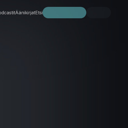
dcastit
Äänikirjat
Etsi
Kokeile ilmaiseksi
Kirjaudu