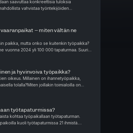
idaan saavuttaa konkreettisia tuloksia
 mahdollista vahvistaa työntekijöiden
. Miksi osa yrityksistä ja org...
 vaaranpaikat – miten vältän ne
isin paikka, mutta onko se kuitenkin työpaikka?
ime vuonna 2024 yli 100 000 tapaturmaa. Suurin
la, mutta ty...
linen ja hyvinvoiva työpaikka?
kien oikeus. Millainen on ihannetyöpaikka,
isella tolalla?Miten joillakin toimialoilla on
öympäristö, jossa ...
ollaan työtapaturmissa?
aista kohtaa työpaikallaan työtapaturman.
aikoilla kuoli työtapaturmissa 21 ihmistä.
? Mitä tuoreimmat työtapa...