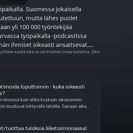
ssa jokaisella
uutettuun, mutta lähes puolet
aan yli 100 000 työntekijää
män ihmiset oikeasti ansaitsevat.
tta työ on turvallista eikä kuluta vaan
ötteen kautta eikä se ole Podmen omaa tuotantoa. Siksi
 optimoida loputtomiin - kuka oikeasti
a?
oksessa kuin ehkä koskaan aikaisemmin.
tmi muuttuvat kiihtyvällä tahdilla. Samaan aikaan
aamisvaatimukset ja kok...
nti tuottaa tuloksia liiketoiminnassa!