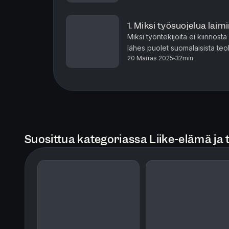
1. Miksi työsuojelua laim
Miksi työntekijöitä ei kiinnos
lähes puolet suomalaisista teol
20 Marras 2025
32min
työsuojeluvaltuutettua. Minkälai
Suosittua kategoriassa Liike-elämä ja 