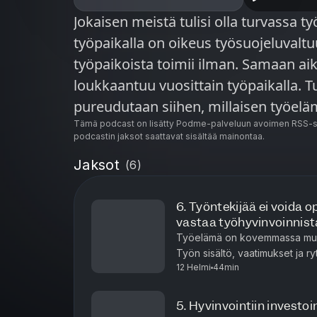
Jokaisen meistä tulisi olla turvassa työpaikalla. Suome
työpaikalla on oikeus työsuojeluvalt
työpaikoista toimii ilman. Samaan aik
loukkaantuu vuosittain työpaikalla. Turvassa työpaikalla -podcastissa
pureudutaan siihen, millaisen työelä
Millaisia korjausliikkeitä tarvitaan, jo
Tämä podcast on lisätty Podme-palveluun avoimen RSS-sy
podcastin jaksot saattavat sisältää mainontaa.
kannattelee? Tunna Milonoff kuljettaa keskustelua, joka saattaa muuttaa
Jaksot
(
6
)
tavan, jolla katsot työpaikkaasi. Podcastin tarjoaa Teollisuusliitto ja
Vakuutusyhtiö Turva.
6. ​​Työntekijää ei voida
vastaa työhyvinvoinnist
Työelämä on kovemmassa murr
Työn sisältö, vaatimukset ja ry
12 Helmi
44min
myös työntekijöiden roolit, os
5. Hyvinvointiin investoi