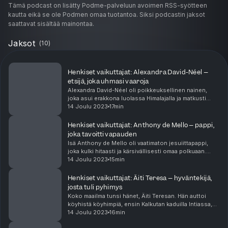
Tämä podcast on lisätty Podme-palveluun avoimen RSS-syötteen
kautta eikä se ole Podmen omaa tuotantoa. Siksi podcastin jaksot
saattavat sisältää mainontaa.
Jaksot
(
10
)
Henkiset vaikuttajat: Alexandra David-Néel –
etsijä, joka uhmasi vaaroja
Alexandra David-Néel oli poikkeuksellinen nainen,
joka asui erakkona luolassa Himalajalla ja matkusti
luvatta Tiibetiin. Hänen elämänsä näyttää, mitä ihminen
14 Joulu 2023
17min
on valmis tekemään saavuttaakseen toiveens...
Henkiset vaikuttajat: Anthony de Mello – pappi,
joka tavoitti vapauden
Isä Anthony de Mello oli vaatimaton jesuiittapappi,
joka kulki hitaasti ja kärsivällisesti omaa polkuaan.
Hänen mieliaiheitaan olivat onnellisuus ja riippuvuus.
14 Joulu 2023
15min
Monenlaista, myös onnea, voi tavoitella...
Henkiset vaikuttajat: Äiti Teresa – hyväntekijä,
josta tuli pyhimys
Koko maailma tunsi hänet, Äiti Teresan. Hän auttoi
köyhistä köyhimpiä, ensin Kalkutan kaduilla Intiassa,
sitten kaikkialla maailmassa. Elinaikanaan hän oli
14 Joulu 2023
16min
kaikkien tuntema katujen pyhimys. Ilon ja ra...