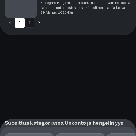
Hildegard Bingeniläinen puhui itsestään vain heikkona
naisena, mutta tosiasiassa hän oli nerokas ja luova
vaikuttaja, joka ajattelullaan poikkesi aikalaisistaan.
29 Marras 2023
13min
Hän oli luostarin perustanut abbedissa...
1
2
Suosittua kategoriassa Uskonto ja hengellisyys