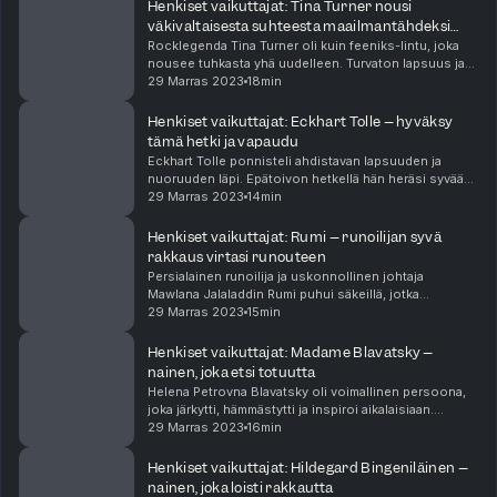
Henkiset vaikuttajat: Tina Turner nousi
väkivaltaisesta suhteesta maailmantähdeksi
mantran avulla
Rocklegenda Tina Turner oli kuin feeniks-lintu, joka
nousee tuhkasta yhä uudelleen. Turvaton lapsuus ja
väkivaltainen parisuhde veivät elämänilon, mutta
29 Marras 2023
18min
mantralaulu ja buddhalaisuus virittivät toivon ...
Henkiset vaikuttajat: Eckhart Tolle – hyväksy
tämä hetki ja vapaudu
Eckhart Tolle ponnisteli ahdistavan lapsuuden ja
nuoruuden läpi. Epätoivon hetkellä hän heräsi syvään
oivallukseen. Tuskaisesta nuoresta miehestä kasvoi
29 Marras 2023
14min
henkinen opettaja, joka omistautui ihmisten ti...
Henkiset vaikuttajat: Rumi – runoilijan syvä
rakkaus virtasi runouteen
Persialainen runoilija ja uskonnollinen johtaja
Mawlana Jalaladdin Rumi puhui säkeillä, jotka
herättävät voimakkaita tunteita vielä 800 vuotta
29 Marras 2023
15min
myöhemmin. Runot ja tarinat virtasivat hänestä kuin
hyöky...
Henkiset vaikuttajat: Madame Blavatsky –
nainen, joka etsi totuutta
Helena Petrovna Blavatsky oli voimallinen persoona,
joka järkytti, hämmästytti ja inspiroi aikalaisiaan.
Teosofialle muodon antaneen Madame Blavatskyn
29 Marras 2023
16min
elämä kulki erityisiä polkuja lapsuudesta lähtien...
Henkiset vaikuttajat: Hildegard Bingeniläinen –
nainen, joka loisti rakkautta