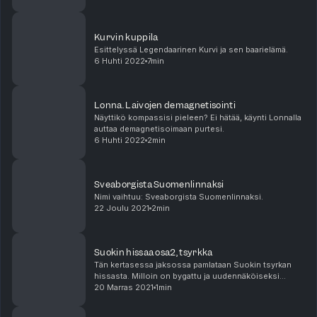
Kurvin kuppila
Esittelyssä Legendaarinen Kurvi ja sen baarielämä.
6 Huhti 2022
7min
Lonna. Laivojen demagnetisointi
Näyttikö kompassisi pieleen? Ei hätää, käynti Lonnalla
auttaa demagnetisoimaan purtesi.
6 Huhti 2022
2min
Sveaborgista Suomenlinnaksi
Nimi vaihtuu: Sveaborgista Suomenlinnaksi.
22 Joulu 2021
2min
Suokin hissaa osa2, tsyrkka
Tän kertasessa jaksossa pamlataan Suokin tsyrkan
hissasta. Milloin on bygattu ja uudennäköiseksi
duunattu ym.
20 Marras 2021
1min