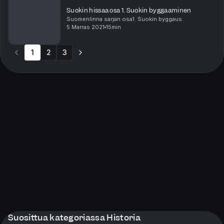
Suokin hissaa osa 1. Suokin byggaaminen
Suomenlinna sarjan osa1. Suokin byggaus.
5 Marras 2021
15min
1
2
3
Suosittua kategoriassa Historia