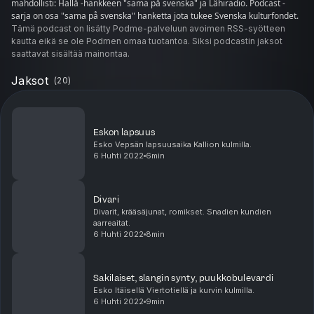
mahdollisti: Hallå -hankkeen "sama på svenska" ja Lähiradio. Podcast -
sarja on osa "sama på svenska" hanketta jota tukee Svenska kulturfondet.
Tämä podcast on lisätty Podme-palveluun avoimen RSS-syötteen
kautta eikä se ole Podmen omaa tuotantoa. Siksi podcastin jaksot
saattavat sisältää mainontaa.
Jaksot
(
20
)
Eskon lapsuus
Esko Vepsän lapsuusaika Kallion kulmilla.
6 Huhti 2022
6min
Divari
Divarit, krääsäjunat, romikset. Snadien kundien
aarreaitat.
6 Huhti 2022
8min
Sakilaiset, slangin synty, puukkobulevardi
Esko Itäisellä Viertotiellä ja kurvin kulmilla.
6 Huhti 2022
9min