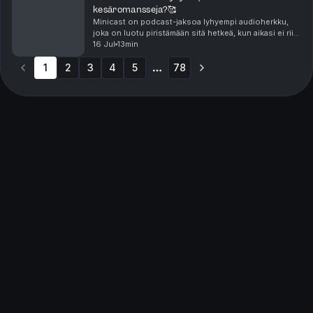
kesäromansseja?🥰
Minicast on podcast-jaksoa lyhyempi audioherkku,
joka on luotu piristämään sitä hetkeä, kun aikasi ei riitä
pitkään, yhtäjaksoiseen keskittymiseen. Minicastit
16 Jul
13min
ovat tarjolla vain Podme Premium -kuunt...
1
2
3
4
5
78
More pages