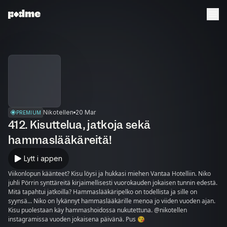
Nikotellen
20 Mar
PREMIUM
412. Kisuttelua, jatkoja sekä
hammaslääkäreitä!
Lytt i appen
Viikonlopun käänteet? Kisu löysi ja hukkasi miehen Vantaa Hotelliin. Niko
juhli Pörrin synttäreitä kirjaimellisesti vuorokauden jokaisen tunnin edestä.
Mitä tapahtui jatkoilla? Hammaslääkäripelko on todellista ja sille on
syynsä... Niko on lykännyt hammaslääkärille menoa jo viiden vuoden ajan.
Kisu puolestaan käy hammashoidossa nukutettuna. @nikotellen
instagramissa vuoden jokaisena päivänä. Pus 😘