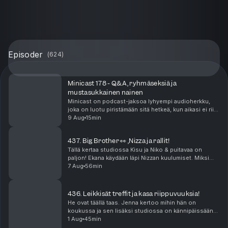
Episoder
(
624
)
Minicast 178 - Q&A, ryhmäseksiä ja
mustasukkainen nainen
Minicast on podcast-jaksoa lyhyempi audioherkku,
joka on luotu piristämään sitä hetkeä, kun aikasi ei riitä
pitkään, yhtäjaksoiseen keskittymiseen. Minicastit
9 Aug
15min
ovat tarjolla vain Podme Premium -kuunt...
437. Big Brother 👀 ,Nizza ja rallit!
Tällä kertaa studiossa Kisu ja Niko & puitavaa on
paljon! Ekana käydään läpi Nizzan kuulumiset. Miksi
kukaan ei lähesty meitä edes Ranskassa? Missä
7 Aug
56min
mättää? Sen jälkeen puidaan rallit joissa saldo oli ...
436. Leikkisät treffit ja kasa riippuvuuksia!
He ovat täällä taas. Jenna kertoo mihin hän on
koukussa ja sen lisäksi studiossa on kännipäissään
lyöty 500€ veto. Mutta mistä? Niko suuntasi tutun
1 Aug
45min
miehen kanssa treffeille puistoon. Onko leikki-ikä k...