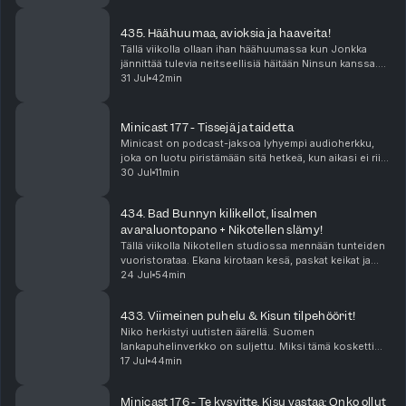
435. Häähuumaa, avioksia ja haaveita!
Tällä viikolla ollaan ihan häähuumassa kun Jonkka
jännittää tulevia neitseellisiä häitään Ninsun kanssa.
Miten häät onkaan paisuneet sellaiseksi että näistä
31 Jul
42min
povataan tämän suven kuumimpia juhlia? Ni...
Minicast 177 - Tissejä ja taidetta
Minicast on podcast-jaksoa lyhyempi audioherkku,
joka on luotu piristämään sitä hetkeä, kun aikasi ei riitä
pitkään, yhtäjaksoiseen keskittymiseen. Minicastit
30 Jul
11min
ovat tarjolla vain Podme Premium -kuunt...
434. Bad Bunnyn kilikellot, Iisalmen
avaraluontopano + Nikotellen slämy!
Tällä viikolla Nikotellen studiossa mennään tunteiden
vuoristorataa. Ekana kirotaan kesä, paskat keikat ja
sitten Bad Bunnyn tiktokit vie mennessään! Katja on
24 Jul
54min
on antautunut kiihkolle. Niko puolestaan ...
433. Viimeinen puhelu & Kisun tilpehöörit!
Niko herkistyi uutisten äärellä. Suomen
lankapuhelinverkko on suljettu. Miksi tämä kosketti
niin suuresti? Jenna nukkui elämänsä parhaat
17 Jul
44min
päiväunet yllättävällä sohvalla. Miten Kisu ja hänen
tilpehööri...
Minicast 176 - Te kysyitte, Kisu vastaa: Onko ollut