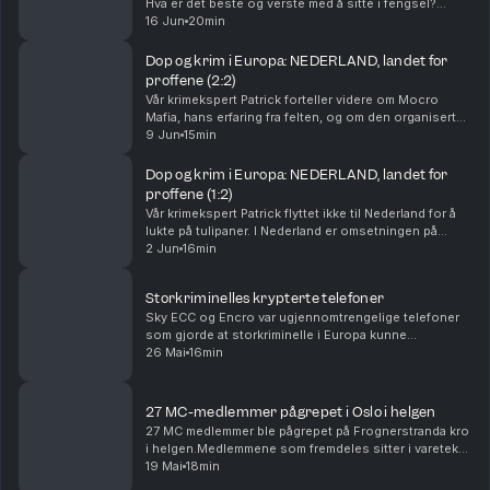
Hva er det beste og verste med å sitte i fengsel?
Hvordan er hierarkiet og hvem er sjefene? Og hva
16 Jun
20min
venter Marius Borg Høiby nå når han har fått do...
Dop og krim i Europa: NEDERLAND, landet for
proffene (2:2)
Vår krimekspert Patrick forteller videre om Mocro
Mafia, hans erfaring fra felten, og om den organiserte
kriminaliteten i Nederland. Vi snakker om landet, dopet
9 Jun
15min
og hva som møter deg dersom du ikke føl...
Dop og krim i Europa: NEDERLAND, landet for
proffene (1:2)
Vår krimekspert Patrick flyttet ikke til Nederland for å
lukte på tulipaner. I Nederland er omsetningen på
narkotika stor og nedsiden ved å trå feil, større. Vi
2 Jun
16min
snakker om landet, dopet og hva som kre...
Storkriminelles krypterte telefoner
Sky ECC og Encro var ugjennomtrengelige telefoner
som gjorde at storkriminelle i Europa kunne
kommunisere fritt, helt under radaren. Hvordan
26 Mai
16min
fungerte det? Og hva gjorde det med kriminaliteten?
Hvordan...
27 MC-medlemmer pågrepet i Oslo i helgen
27 MC medlemmer ble pågrepet på Frognerstranda kro
i helgen.Medlemmene som fremdeles sitter i varetekt
risikerer permanent utvisning basert på politiets
19 Mai
18min
trusselvurdering. Vi snakker om MC gjengene, de...