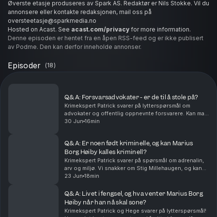
Øverste etasje produseres av Spark AS. Redaktør er Nils Stokke. Vil du
annonsere eller kontakte redaksjonen, mail oss på
oversteetasje@sparkmedia.no
Hosted on Acast. See
acast.com/privacy
for more information.
Denne episoden er hentet fra en åpen RSS-feed og er ikke publisert
av Podme. Den kan derfor inneholde annonser.
Episoder
(
18
)
Q&A: Forsvarsadvokater - er de til å stole på?
Krimekspert Patrick svarer på lytterspørsmål om
advokater og offentlig oppnevnte forsvarere. Kan man
stole på dem? Hvilken side står de på? Og råder de
30 Jun
16min
deg alltid til å tyste?HAR DU SPØRSMÅL TIL PATRI...
Q&A: Er noen født kriminelle, og kan Marius
Borg Høiby kalles kriminell?
Krimekspert Patrick svarer på spørsmål om adrenalin,
arv og miljø. Vi snakker om Stig Millehaugen, og kan
Marius Borg Høiby egentlig kalles kriminell?HAR DU
23 Jun
18min
SPØRSMÅL TIL PATRICK OG HEGE? Send oss det ...
Q&A: Livet i fengsel, og hva venter Marius Borg
Høiby når han nå skal sone?
Krimekspert Patrick og Hege svarer på lytterspørsmål!