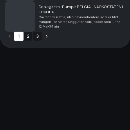
Dop og krim i Europa: BELGIA - NARKOSTATEN I
EUROPA
Om mocro maffia, utro havnearbeidere som er blitt
mangemillionærer, unggutter som jobber som ‘uithaler
van drugs’, Sky ECC-appen, og den ekstreme
12 Mai
34min
voldsbruken i Belgia. I Øverste Etasje går
1
2
3
krimekspert...