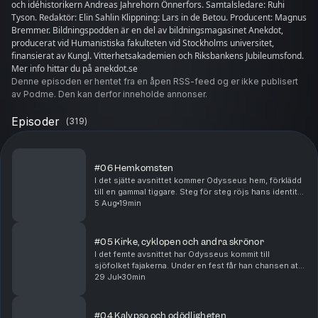
och idéhistorikern Andreas Jahrehorn Önnerfors. Samtalsledare: Ruhi
Tyson. Redaktör: Elin Sahlin Klippning: Lars in de Betou. Producent: Magnus
Bremmer. Bildningspodden är en del av bildningsmagasinet Anekdot,
producerat vid Humanistiska fakulteten vid Stockholms universitet,
finansierat av Kungl. Vitterhetsakademien och Riksbankens Jubileumsfond.
Mer info hittar du på anekdot.se
Denne episoden er hentet fra en åpen RSS-feed og er ikke publisert
av Podme. Den kan derfor inneholde annonser.
Episoder
(
319
)
#06 Hemkomsten
I det sjätte avsnittet kommer Odysseus hem, förklädd
till en gammal tiggare. Steg för steg röjs hans identitet
genom igenkänning och karaktärstest. Varför måste
5 Aug
19min
Odysseus bevisa sig när han kommer hem?...
#05 Kirke, cyklopen och andra skrönor
I det femte avsnittet har Odysseus kommit till
sjöfolket fajakerna. Under en fest får han chansen att
berätta om alla sina äventyr från kriget och hemresan.
29 Jul
30min
Här får läsaren höra om trollkvinnan Kirke,...
#04 Kalypso och odödligheten