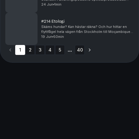
sommarserie! Homeros epos Iliaden och Odysséen
24 Jun
1min
brukar kallas den västerländska litteraturens vagga,
men ...
#214 Etologi
Skäms hundar? Kan hästar räkna? Och hur hittar en
flyttfågel hela vägen från Stockholm till Moçambique?
Etologi är läran om djurs beteende, men också ett
19 Jun
50min
ämne som väcker stora frågor om intelligens, i...
1
2
3
4
5
40
More pages