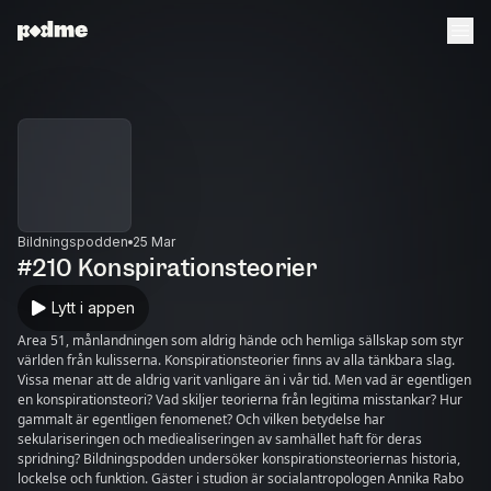
Bildningspodden
25 Mar
#210 Konspirationsteorier
Lytt i appen
Area 51, månlandningen som aldrig hände och hemliga sällskap som styr
världen från kulisserna. Konspirationsteorier finns av alla tänkbara slag.
Vissa menar att de aldrig varit vanligare än i vår tid. Men vad är egentligen
en konspirationsteori? Vad skiljer teorierna från legitima misstankar? Hur
gammalt är egentligen fenomenet? Och vilken betydelse har
sekulariseringen och mediealiseringen av samhället haft för deras
spridning? Bildningspodden undersöker konspirationsteoriernas historia,
lockelse och funktion. Gäster i studion är socialantropologen Annika Rabo