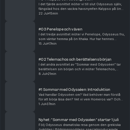
I det fjärde avsnittet möter vi till slut Odysseus själv,
fängslad hos den vackra havsnymfen Kalypso på ön
Ogygia. Odysseus ställs inför ett val när Kalypso
22 Jul
15min
erbjuder honom odödlighet om han stannar. V...
#03 Penelope och väven
I det tredje avsnittet möter vi Penelope, Odysseus fru,
som väntar hemma på ön Ithaka. Hur har hennes
väntan tolkats i litteraturhistorien? Vad är hemligheten
15 Jul
17min
med Penelopes berömda väv och på vilka s...
#02 Telemachos och berättelsens början
I det andra avsnittet av ”Sommar med Odysséen” tar
berättelsen sin början och vi möter Telemachos,
Odysseus son. Mobbad och mordhotad av moderns
8 Jul
21min
friare får han ett oväntat besök av gudinnan Athena
som...
#1 Sommar med Odysséen: Introduktion
Vad handlar Odysséen om? Vad behöver man förstå
för att börja läsa den? Vet vi vem Homeros var? Och
vad kan hans epos säga oss idag? I första avsnittet av
1 Jul
37min
”Sommar med Odysséen” får du en introduktion ...
Nyhet: "Sommar med Odysséen" startar 1 juli
Följ Odysseus dramatiska resa genom den grekiska
övärlden i Bildningspoddens specialproducerade