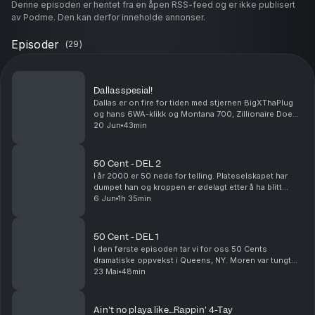
Denne episoden er hentet fra en åpen RSS-feed og er ikke publisert
av Podme. Den kan derfor inneholde annonser.
Episoder
(
29
)
Dallas spesial!
Dallas er on fire for tiden med stjernen BigXThaPlug
og hans 6WA-klikk og Montana 700, Zillionaire Doe
og HeadHunchoAmir og deres "New Dallas"-
20 Jun
43min
bevegelse. I denne episoden går vi gjennom Dallas
sin hip...
50 Cent - DEL 2
I år 2000 er 50 nede for telling. Plateselskapet har
dumpet han og kroppen er ødelagt etter å ha blitt
skutt ni ganger. Men han trener seg opp, begynner å
6 Jun
1h 35min
lage musikk igjen og endrer mixtape-spillet. ...
50 Cent - DEL 1
I den første episoden tar vi for oss 50 Cents
dramatiske oppvekst i Queens, NY. Moren var tungt
involvert i narko-business og ble drept. Som barn
23 Mai
48min
involverer unge Curtis Jackson seg i samme bransje
og ...
Ain't no playa like...Rappin' 4-Tay