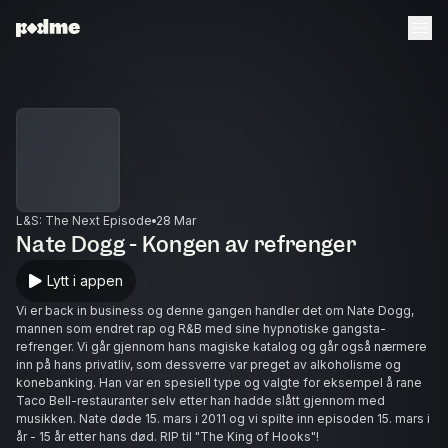
L&S: The Next Episode
28 Mar
Nate Dogg - Kongen av refrenger
Lytt i appen
Vi er back in business og denne gangen handler det om Nate Dogg,
mannen som endret rap og R&B med sine hypnotiske gangsta-
refrenger. Vi går gjennom hans magiske katalog og går også nærmere
inn på hans privatliv, som dessverre var preget av alkoholisme og
konebanking. Han var en spesiell type og valgte for eksempel å rane
Taco Bell-restauranter selv etter han hadde slått gjennom med
musikken. Nate døde 15. mars i 2011 og vi spilte inn episoden 15. mars i
år - 15 år etter hans død. RIP til "The King of Hooks"!