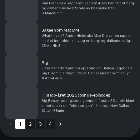
San Fransisco-rapperen Rappin' 4-Tay har hatt et berg
og dalbane-liv bestående av klassiske hits,
fengselstraffer, rusavhengighet, beef med Drake og
9 Mai
59min
sykdom. Han har en av de smootheste stemmene rap-
sp...
Sagaen om Mac Dre
What thizz it? Andre Hicks aka Mac Dre var en rapper
med et innholdsrikt liv og en berg-og-dalbane-aktig
karriere. Han var en fremadstormende artist med
25 Apr
1h 31min
stjernepotensiale på begynnelsen av 90-tallet, ...
Big L
Flere har etterspurt en episode om Harlem-legenden
Big L som ble drept i 1999. Han er ansett som en lyrisk
legende og hadde et arsenal av komplekse rim og
11 Apr
47min
smarte punchlines. Her får du historien om ha...
HipHop-året 2025 (bonus-episode!)
Big Beezy loser gatene gjennom fjoråret! Det blir blant
annet snakk om "eldrebølgen" i hiphop, New Dallas-
bølgen, AI-musikk på listene og polsk rap. Til slutt får
10 Jan
38min
gatene Smedstads personlige TOPP 10 a...
1
2
3
4