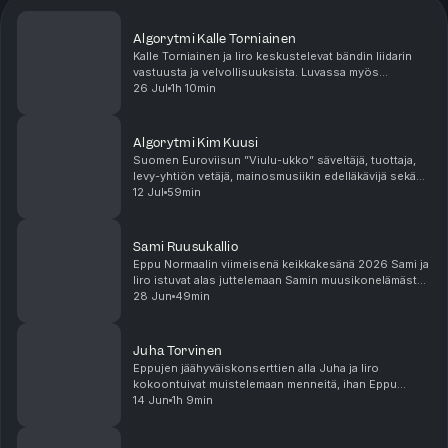
Algorytmi Kalle Torniainen
Kalle Torniainen ja Iiro keskustelevat bändin liidarin
vastuusta ja velvollisuuksista. Luvassa myös
monipolvinen taimikeskustelu. Lopuksi tärkeä aihe:
26 Jul
1h 10min
Oman kuulon suojaaminen!
Algorytmi Kim Kuusi
Suomen Euroviisun ”Viulu-ukko” säveltäjä, tuottaja,
levy-yhtiön vetäjä, mainosmusiikin edelläkävijä sekä
pitkäaikainen Teoston hallituksen pj istui alas
12 Jul
59min
muistelemaan menneitä ja kertomaan myös nykyis...
Sami Ruusukallio
Eppu Normaalin viimeisenä keikkakesänä 2026 Sami ja
Iiro istuvat alas juttelemaan Samin muusikonelämästä
ennen Eppuja ja Epuissa. #EppuNormaali #SuomiRock
28 Jun
49min
#ManseRock
Juha Torvinen
Eppujen jäähyväiskonserttien alla Juha ja Iiro
kokoontuivat muistelemaan menneitä, ihan Eppu
Normaalin syntyhetkeen asti.#eppunormaali
14 Jun
1h 9min
#akuntehdas #suomirock