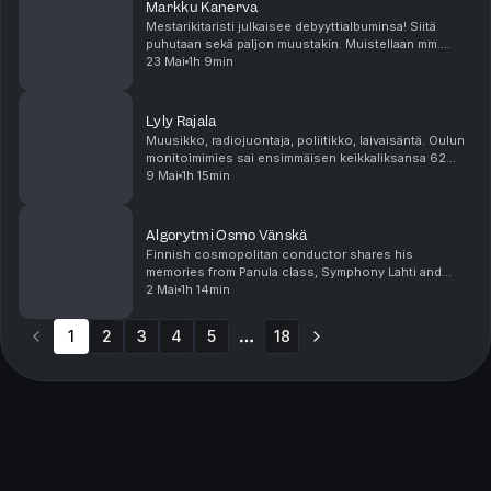
Markku Kanerva
Mestarikitaristi julkaisee debyyttialbuminsa! Siitä
puhutaan sekä paljon muustakin. Muistellaan mm.
Pekka Pohjolaa ja Upi Sorvalia.
23 Mai
1h 9min
Lyly Rajala
Muusikko, radiojuontaja, poliitikko, laivaisäntä. Oulun
monitoimimies sai ensimmäisen keikkaliksansa 62
vuotta sitten 9.5.1964. Sen kunniaksi kävimme läpi
9 Mai
1h 15min
Lylyn vaiherikkaan uran vaihe vaiheelta.
Algorytmi Osmo Vänskä
Finnish cosmopolitan conductor shares his
memories from Panula class, Symphony Lahti and
Minnesota Orchestra. Also analyzing how the times
2 Mai
1h 14min
has changed in the business of conducting
orchestras. Remembe...
1
2
3
4
5
18
More pages