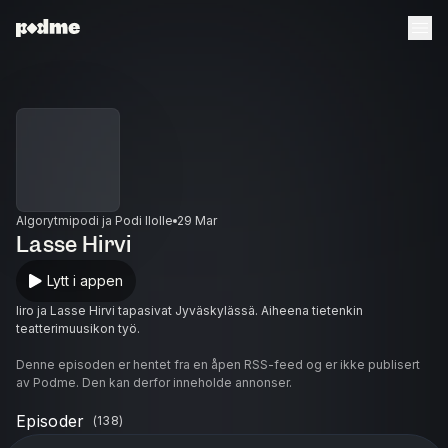
Algorytmipodi ja Podi Ilolle
29 Mar
Lasse Hirvi
Lytt i appen
Iiro ja Lasse Hirvi tapasivat Jyväskylässä. Aiheena tietenkin
teatterimuusikon työ.
Denne episoden er hentet fra en åpen RSS-feed og er ikke publisert
av Podme. Den kan derfor inneholde annonser.
Episoder
(
138
)