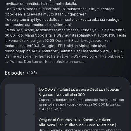
tarvitaan semanttista hakua omalla datalla.
Topi kertoo myös Fourkind-startup-taustastaan, siirtymisestään
Googleen ja tulevasta muutostaan Singaporeen.
Tekoäly toimii nyt työn uudelleen muotoilun kautta eikä jää vanhojen
prosessien automatisoinnin välineeksi.
IRL=In Real World, todellisessa maailmassa. Tekoälyn uusin pelikenttä.
00:00 Topi Manu Googlelta ja Waymon itseohjautuvat autot01:38 Tesla
ja konenäkö kilpailijana02:08 Gemini 3 Flash Live ja robotiikan
mahdollisuudet03:31 Googlen TPU-piirit ja Alphabetin täysi
teknologiapino04:54 Anthropic, Samin Slush Deepmind vierailu06:32
Forkind-startupin perustaminen ja data science -buumi08:24 Forkindin
Denne episoden er hentet fra en åpen RSS-feed og er ikke publisert
kasvu neljälle mantereelle ja exit09:50 Silo AI -vertailu ja suomalainen
av Podme. Den kan derfor inneholde annonser.
konsultointiosaaminen11:38 Go to Market -rooli ja startup-apostolina
Googlella13:01 Google AI Studion demo ja käytännön työkalut14:40
Episoder
(
403
)
Cursor vs Antigravity ja koodaustyökalujen valinta16:55 App Script ja
ajastetut tekoälyprosessi18:16 Google Cloudin avoin mallipolitiikka ja
myyntityö19:48 Googlen tuoteportfolio ja brändäyshaasteet21:33
50 000 siirtolaista päivässä Ceutaan | Joakim
Flash-mallit ja kustannustehokas inferenssi22:39 Multimodaalisuus
Vigelius | Neuvottelija 399
yritysmaailmassa24:14 Vektoriavaruudet ja eri datatyyppien
Espanjalle kuuluvalle Ceutan alueelle Pohjois-Afrikan
indeksointi26:23 Tekoäly teollisuudessa ja Fredman Groupin
rannikolle saapui vuorokaudessa 50 000 laitonta
esimerkki28:23 Android XR ja lisätyn todellisuuden tulevaisuus29:30
siirtolaista, ja tapahtuma sai eurooppalaiset päättäjät
6 Aug
1h 8min
reagoimaan poikkeuksellisen nopeasti. Peru...
Agentit vai tekoälytyöntekijät ja harness-käsite33:02 MCP ja API-
ensisijaisuus saas-käyttöliittymien sijaan34:51 Googlen
Origins of Coronavirus - Koronaviruksen
agenttistrategia ja kilpailijavertailu36:47 Haminan datakeskus ja
alkuperä | Jari Kuikanmäki Sami Miettinen |
Suomen energiaedut38:57 iPhonesta Androidiin ja Aasian
Neuvottelija 398
Jari Kuikanmäki spent years investigating where the