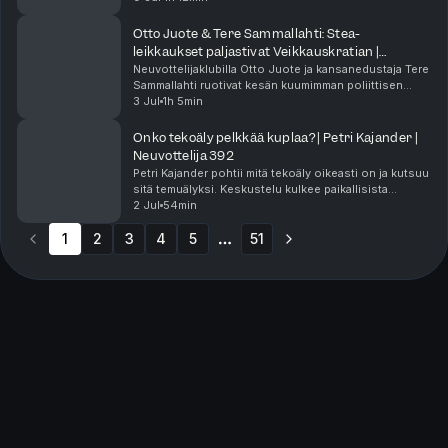
tarkoitus ja tekoäly sekä Linturin edusku...
Otto Juote & Tere Sammallahti: Stea-
leikkaukset paljastivat Veikkauskratian |
Neuvottelija 393
Neuvottelijaklubilla Otto Juote ja kansanedustaja Tere
Sammallahti ruotivat kesän kuumimman poliittisen
draaman eli ministeri Wille Rydmanin Stea-leikkaukset
3 Jul
1h 5min
ja jakokriteerit, jotka pakottivat järjest...
Onko tekoäly pelkkää kuplaa? | Petri Kajander |
Neuvottelija 392
Petri Kajander pohtii mitä tekoäly oikeasti on ja kutsuu
sitä temuälyksi. Keskustelu kulkee paikallisista
kielimalleista ja agenttisesta koodauksesta tilien
2 Jul
54min
yllättäviin porttikieltoihin ja tietoturvan...
1
2
3
4
5
51
More pages