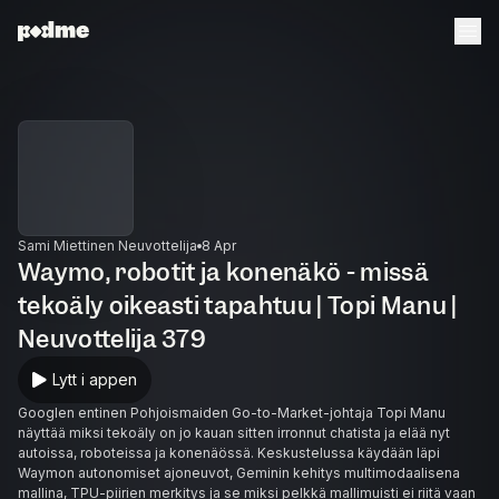
Sami Miettinen Neuvottelija
8 Apr
Waymo, robotit ja konenäkö - missä
tekoäly oikeasti tapahtuu | Topi Manu |
Neuvottelija 379
Lytt i appen
Googlen entinen Pohjoismaiden Go-to-Market-johtaja Topi Manu
näyttää miksi tekoäly on jo kauan sitten irronnut chatista ja elää nyt
autoissa, roboteissa ja konenäössä. Keskustelussa käydään läpi
Waymon autonomiset ajoneuvot, Geminin kehitys multimodaalisena
mallina, TPU-piirien merkitys ja se miksi pelkkä mallimuisti ei riitä vaan