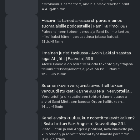
coronavirus came from, and his book reached print
laitemarkkinat40:30 Singapore-muutto ja uuden alueen haasteet42:22
just weeks before Anthony Fauci pleaded the fifth
4 Aug
1h 5min
Reaaliaikainen live-tekoäly ja yhteiskunnan rakenteet44:54
over a hundred times in a Senate hearing. In thi...
Tekoälytyöntekijät jokaiseen organisaatioon47:43 ROI-mittaamisen
Hesarin laitamedia-essee oli paras mainos
vaikeus ja hevoskärry-analogia50:23 Iteratiivinen promptaus ja laadun
suomalaisille podcasteille | Rami Kurimo | 397
jalostaminen51:42 Mallimuisti vs semanttinen haku omalla datalla53:45
Puheenaiheen toinen perustaja Rami Kurimo kertoo,
Pysyvä muisti ja second brain -rakentaminen55:44 Tekoälyn
miksi kaksi hänen podcastinsa jaksoa katosi
käyttöönotto Suomessa
YouTubesta Euroopassa juuri silloin kun CSAM chat
31 Jul
56min
Neuvottelija Sisäpiiri Singapore on Aasian helmi | Topi Manu | Tilaa
controlista käytiin kiivainta keskustelua. Tapaus
Sisäpiiri ja tue Samia
näytti...
Ilmainen juristi taskussa - Avoin Laki.ai haastaa
legal AI -jätit | Paavola | 396
Aleksi Paavola on reilut 10 vuotta teknologiayrittäjänä
toiminut tekoälyrakentaja, joka on kouluttanut
kielimalleihin niin Googlen Euroopan tiimiä kuin
18 Jul
1h 15min
porukkaa Saudi-Arabiassa. Tässä jaksossa hän ava...
Suomen kovin verojuristi arvioi hallituksen
verouudistukset | Janne Juusela | Neuvottelija
395
Verojuristi ja oikeustieteen tohtori Janne Juusela
arvioi Sami Miettisen kanssa Orpon hallituksen
veropäätökset huippujuristin ja investointipankkiirin
14 Jul
59min
näkökulmista. Marginaaliveron lasku 52 prosentti...
Kenelle valta kuuluu, kun robotit tekevät kaiken?
| Risto Linturi Kari Angeria | Neuvottelija 394
Risto Linturi ja Kari Angeria pohtivat, mitä ihmiselle jää,
kun tekoäly ja robotit tekevät työt ihmistä paremmin.
Keskustelu ammentaa heidän kirjastaan Elämän
9 Jul
1h 12min