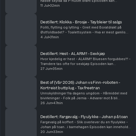
hadde skylda da P-huset brant Episoden kan
inneholde målrettet reklame, basert på din IP-adresse,
11 Jul
32min
enhet og posisjon. Se smartpod.no/personvern for ...
Destillert: Klokka - Brosje - Tøybleier til salgs
Politi, flytting og lytting - Greit med Boratdrakt på
Østfoldbadet? - Toalettsystem - Hva er mest gamlis
Episoden kan inneholde målrettet reklame, basert på
4 Jul
31min
din IP-adresse, enhet og posisjon. Se smar...
Destillert: Hest - ALARM!! - Sexkjøp
Hvor kjedelig er hest - ALARM!! Bluesen forgubbes!!! -
Trøndere tas ofte for sexkjøp Episoden kan
inneholde målrettet reklame, basert på din IP-adresse,
27 Jun
35min
enhet og posisjon. Se smartpod.no/personvern ...
Best of (Vår 2026): Johan vs Finn-roboten -
Kortreist buttplug - Taxfreetran
Unnskyldninger fra dagens ungdom - Hårmiddel med
bivirkninger - Folk på Jernia - Advarer mot å bli
feildiagnostisert Episoden kan inneholde målrettet
26 Jun
47min
reklame, basert på din IP-adresse, enhet og posis...
Destillert: Fargevalg - Flyulykke - Johan på toan
Fargevalg på koffert - Slik overlever du en flyulykke -
Johan på toan...i barnehagen Episoden kan inneholde
målrettet reklame, basert på din IP-adresse, enhet og
20 Jun
33min