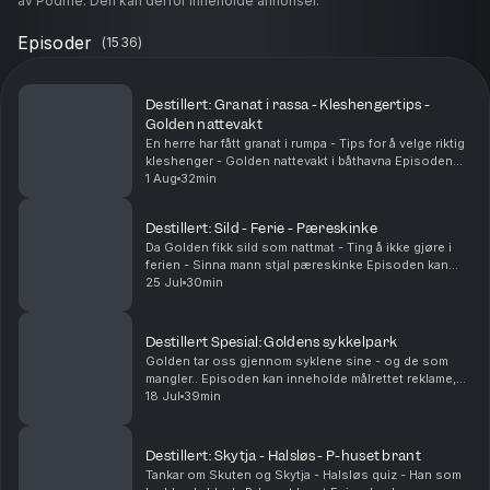
av Podme. Den kan derfor inneholde annonser.
Episoder
(
1536
)
Destillert: Granat i rassa - Kleshengertips -
Golden nattevakt
En herre har fått granat i rumpa - Tips for å velge riktig
kleshenger - Golden nattevakt i båthavna Episoden
kan inneholde målrettet reklame, basert på din IP-
1 Aug
32min
adresse, enhet og posisjon. Se smartpod....
Destillert: Sild - Ferie - Pæreskinke
Da Golden fikk sild som nattmat - Ting å ikke gjøre i
ferien - Sinna mann stjal pæreskinke Episoden kan
inneholde målrettet reklame, basert på din IP-adresse,
25 Jul
30min
enhet og posisjon. Se smartpod.no/person...
Destillert Spesial: Goldens sykkelpark
Golden tar oss gjennom syklene sine - og de som
mangler.. Episoden kan inneholde målrettet reklame,
basert på din IP-adresse, enhet og posisjon. Se
18 Jul
39min
smartpod.no/personvern for informasjon og dine
valg...
Destillert: Skytja - Halsløs - P-huset brant
Tankar om Skuten og Skytja - Halsløs quiz - Han som