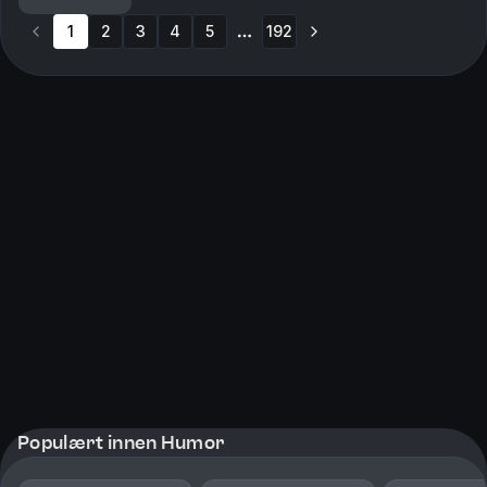
posisjon. Se smartpod.no/personvern f...
1
2
3
4
5
192
More pages
Populært innen Humor