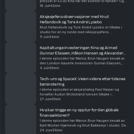
presset er EU av Kina når det kommer til handel? Og
hvor viktig er AI, ikke bare for finansmarkedet, men for
18 Jul
42min
den globale veksten?I denne episoden ...
Aksjesjefens observasjoner med Knut
Hellandsvik og Tore André Lysebo
Knut Hellandsvik og Tore André Lysebo er tilbake i
studio for en ny runde med «Aksjesjefens
observasjoner». I tillegg til å lede aksje- og
11 Jul
34min
renteteamet i DNB Asset Management er Knut en av
forvalterne ...
Kapitaltunge investeringer, Kina og AI med
Gunnar Eliassen, Håkon Hansen og Alexander
Opstad
I denne episoden har Marius Brun Haugen besøk av
den London-baserte investoren Gunnar Eliassen,
sammen med Håkon Hansen som leder DNB Wealth
4 Jul
39min
Management og Alexander Opstad fra DNB
Carnegie.Gunnar er a...
Tech-uro og SpaceX: Veien videre etter tidenes
børsnotering
I denne episoden er aksjestrateg Paul Harper og
forvalter Audun Wickstrand Iversen tilbake i
studio.Audun forklarer hvordan han har tradet SpaceX
27 Jun
51min
og hva han tror blir viktig for aksjen fremover. Tekno...
Hva kan trigge en ny opptur for den globale
finanssektoren?
I denne episoden har Marius Brun Haugen besøk av
Kjell Morten Hjørnevik og Knut Bakkemyr i studio. De
forvalter aksjefondet DNB Finans, som investerer i
24 Jun
29min