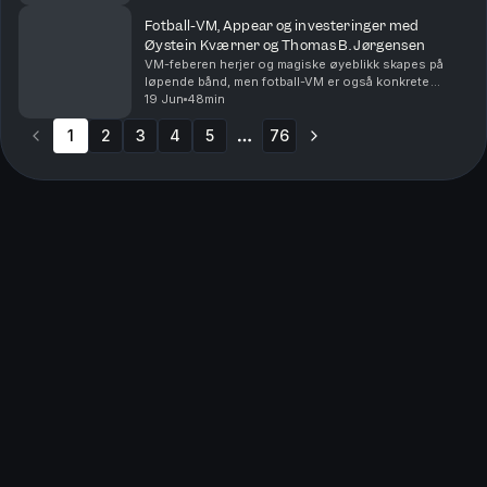
den globale finanssektoren.Sektoren har lagt ba...
Fotball-VM, Appear og investeringer med
Øystein Kværner og Thomas B. Jørgensen
VM-feberen herjer og magiske øyeblikk skapes på
løpende bånd, men fotball-VM er også konkrete
forretningsmuligheter og et utstillingsvindu for
19 Jun
48min
bedrifter og nye teknologier.I denne episoden har
1
2
3
Marius ...
4
5
76
More pages