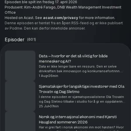
Episoden ble spilt inn fredag 17. april 2026
Produsent: Kim-André Farago, DNB Wealth Management Investment
Office
Hosted on Acast. See
acast.com/privacy
for more information.
Denne episoden er hentet fra en åpen RSS-feed og er ikke publisert
av Podme. Den kan derfor inneholde annonser.
Episoder
(
601
)
Data – hvorfor er det så viktig for både
mennesker og AI?
Data er ikke lenger bare en ressurs. Den er selve
drivkraften bak innovasjon og konkurransefortrinn.
Det er på mange måter den nye oljen.Men ikke all data
1 Aug
26min
har samme verdi. Noen data er lett tilgjengel...
Sjømataksjer for langsiktige investorer med Ola
Trovatn og Dag Sletmo
I denne episoden er sjømatspesialistene Ola Trovatn
og Dag Sletmo tilbake i studio for å gi en oppdatering
på lakseaksjene og de langsiktige driverne for
25 Jul
37min
oppdrettsnæringen.Episoden ble spilt inn onsda...
Norsk og internasjonal økonomi med Kjersti
Haugland sommeren 2026
Har vi grei fart i norsk økonomi inn mot høsten? Hvor