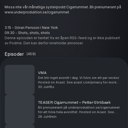
Missa inte vår månatliga systerpodd Cigarrummet. Bli prenumerant på
www.underproduktion.se/cigarrummet
3:15 - Göran Persson i New York
09:30 - Shots, shots, shots
15:22 - En viktig polisinsats
Denne episoden er hentet fra en åpen RSS-feed og er ikke publisert
Hosted on Acast. See
av Podme. Den kan derfor inneholde annonser.
acast.com/privacy
for more information.
Episoder
(
459
)
VMA
Det blir inget avsnitt i dag. Vi hörs om ett par veckor.
Hosted on Acast. See acast.com/privacy for more
information.
30 Jul
18s
TEASER: Cigarrummet – Petter Ströbaek
Bli prenumerant på underproduktion.se/cigarrummet
för att höra hela avsnittet. Hosted on Acast. See
acast.com/privacy for more information.
28 Jul
9min