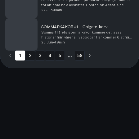
Bli prenumerant på underproduktion.se/cigarrummet
för att höra hela avsnittet. Hosted on Acast. See
acast.com/privacy for more information.
27 Jun
11min
SOMMARKAKOR #1 – Colgate-korv
Sommar! I årets sommarkakor kommer det läsas
historier från vårens livepoddar. Här kommer 6 st från
Skellefteå!Detta avsnitt finns också filmat på YouTube!
25 Jun
49min
https://youtube.com/@kafferepetpodSponsor: L...
1
2
3
4
5
58
More pages