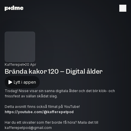
Kafferepet
20 Apr
Brända kakor 120 – Digital ålder
Lytt i appen
Tisdag! Nisse visar sin sanna digitala ålder och det blir klök- och
fnissfest av sällan skådat slag.
Detta avsnitt finns också filmat på YouTube!
https://youtube.com/@kafferepetpod
Har du ett skvaller som fler borde få höra? Maila det till
kafferepetpod@gmail.com