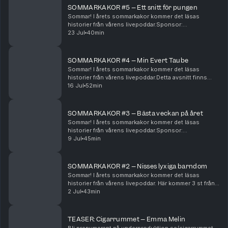
SOMMARKAKOR #5 – Ett snitt för pungen
Sommar! I årets sommarkakor kommer det läsas
historier från vårens livepoddar.Sponsor:
LundgrensDetta avsnitt finns också filmat på YouTube!
23 Jul
40min
https://youtube.com/@kafferepetpodHar du ett
skvaller som f...
SOMMARKAKOR #4 – Min Evert Taube
Sommar! I årets sommarkakor kommer det läsas
historier från vårens livepoddar.Detta avsnitt finns
också filmat på YouTube!
16 Jul
52min
https://youtube.com/@kafferepetpodHar du ett
skvaller som fler borde få höra?...
SOMMARKAKOR #3 – Bästa veckan på året
Sommar! I årets sommarkakor kommer det läsas
historier från vårens livepoddar.Sponsor:
LundgrensDetta avsnitt finns också filmat på YouTube!
9 Jul
45min
https://youtube.com/@kafferepetpodHar du ett
skvaller som f...
SOMMARKAKOR #2 – Nisses lyxiga barndom
Sommar! I årets sommarkakor kommer det läsas
historier från vårens livepoddar. Här kommer 3 st från
Skellefteå och 3 st från Malmö!Detta avsnitt finns
2 Jul
43min
också filmat på YouTube! https://youtube.com/@kaf...
TEASER: Cigarrummet – Emma Melin