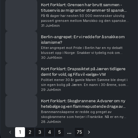
Kort Forklart: Grensen har brutt sammen -
titusenvis av migranter strømmer til spansk
eksklave
På få dager har nesten 50 000 mennesker ulovlig
passert grensen mellom Marokko og den spanske
eksklaven Ceuta. Mange har tatt sjøveien med
31 Jul
6min
baderinger og armringer, mens noen har hoppet over
gjerder. N...
Berlin-angrepet: Er vi redde for å snakke om
islamisme?
Etter angrepet mot Pride i Berlin har en ny debatt
blusset opp i Norge: Snakker vi tydelig nok om
ideologien bak islamistisk terror? Og hva sier
30 Jul
16min
forskningen om hvordan vi bør forstå ekstremisme?
Med u...
Kort Forklart: Drapssiktet på Jæren tidligere
dømt for vold, og Fifa vil «selge» VM
Politiet mener 30 år gamle Maren Sømme ble drept i
sin egen bolig på Jæren. En mann i 30-årene, som
også var Sømmes kjæreste og samboer, er siktet for
29 Jul
6min
drap. Han ble pågrepet en drøy uke før dødsfallet...
Kort Forklart: Skogbrannene: Advarer om ny
hetebølge og «en flammepustende drage av
skyer».
Brannmannskapene er redde og preget av
skogbrannene som herjer i Frankrike. Nå er en ny
hetebølge ventet, og et uvanlig ekstremvær gjør
28 Jul
6min
slukkingsarbeidet nærmest umulig, ifølge
1
2
3
redningsmannskaper. I d...
4
5
75