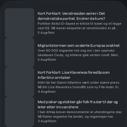
Kort Forklart: Venstresiden seirer i Det
demokratiske partiet. Endrer de kurs?
Politiker Abdul El-Sayed er kritisk til Israel og vil legge
ned ICE. Nå mener eksperter at venstresiden er på
fremmarsj i Det demokratiske partiet i USA. Vi
5 Aug
7min
oppsummerer nyhetene for deg, i dag også om...
Migrantstormen som avslørte Europas svakhet
Over 60 000 migranter tok seg inn i den spanske
eksklaven Ceuta, og bildene gikk verden rundt. Men
den virale fortellingen om hva som skjedde kan bli
5 Aug
15min
viktigere enn den egentlige forklaringen. Med Euro...
Kort Forklart: Lise Klaveness foreslås som
Infantino-arvtaker
Aldri før har Gianni Infantino vært under større press.
Nå blir Lise Klaveness foreslått som ny Fifa-leder. Er
det realistisk? Vi oppsummerer nyhetene for deg, i
4 Aug
6min
dag også om at Ukraina angriper Russla...
Med pisker og stokker går folk fra dør til dør og
leter etter innvandrere
I Sør-Afrika krever demonstranter at utlendingene drar.
Nå flykter migranter fra landet, og regjeringen har
deportert over 50 000. Både folk i gatene og
3 Aug
16min
regjeringen mener innvandring er årsaken til ar...