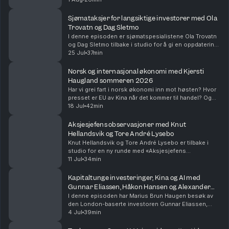
har samme verdi. Noen data er lett tilgjengel...
Sjømataksjer for langsiktige investorer med Ola
Trovatn og Dag Sletmo
I denne episoden er sjømatspesialistene Ola Trovatn
og Dag Sletmo tilbake i studio for å gi en oppdatering
på lakseaksjene og de langsiktige driverne for
25 Jul
37min
oppdrettsnæringen.Episoden ble spilt inn onsda...
Norsk og internasjonal økonomi med Kjersti
Haugland sommeren 2026
Har vi grei fart i norsk økonomi inn mot høsten? Hvor
presset er EU av Kina når det kommer til handel? Og
hvor viktig er AI, ikke bare for finansmarkedet, men for
18 Jul
42min
den globale veksten?I denne episoden ...
Aksjesjefens observasjoner med Knut
Hellandsvik og Tore André Lysebo
Knut Hellandsvik og Tore André Lysebo er tilbake i
studio for en ny runde med «Aksjesjefens
observasjoner». I tillegg til å lede aksje- og
11 Jul
34min
renteteamet i DNB Asset Management er Knut en av
forvalterne ...
Kapitaltunge investeringer, Kina og AI med
Gunnar Eliassen, Håkon Hansen og Alexander
Opstad
I denne episoden har Marius Brun Haugen besøk av
den London-baserte investoren Gunnar Eliassen,
sammen med Håkon Hansen som leder DNB Wealth
4 Jul
39min
Management og Alexander Opstad fra DNB
Carnegie.Gunnar er a...