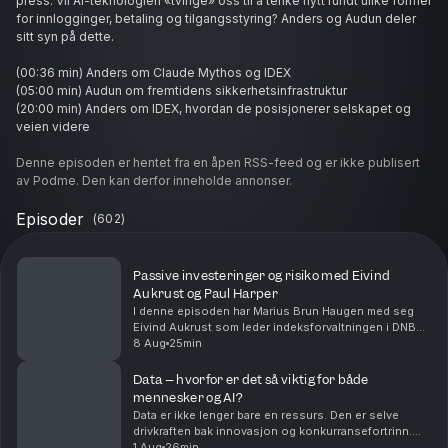
press. Vil AI-teknologien «tvinge» oss til å tenke nytt rundt ulike former
for innlogginger, betaling og tilgangsstyring? Anders og Audun deler
sitt syn på dette.
(00:36 min) Anders om Claude Mythos og IDEX
(05:00 min) Audun om fremtidens sikkerhetsinfrastruktur
(20:00 min) Anders om IDEX, hvordan de posisjonerer selskapet og
veien videre
NB! DNB Disruptive Opportunities eier aksjer i IDEX Biometrics.
Denne episoden er hentet fra en åpen RSS-feed og er ikke publisert
Episoden ble spilt inn 21. april 2026.
av Podme. Den kan derfor inneholde annonser.
Produsent: Kim-André Farago, DNB Wealth Management Investment
Office
Episoder
(
602
)
Hosted on Acast. See
acast.com/privacy
for more information.
Passive investeringer og risiko med Eivind
Aukrust og Paul Harper
I denne episoden har Marius Brun Haugen med seg
Eivind Aukrust som leder indeksforvaltningen i DNB
Asset Management og aksjestrateg Paul Harper fra
8 Aug
25min
DNB Carnegie.Passive investeringer er i voldsom
veks...
Data – hvorfor er det så viktig for både
mennesker og AI?
Data er ikke lenger bare en ressurs. Den er selve
drivkraften bak innovasjon og konkurransefortrinn.
Det er på mange måter den nye oljen.Men ikke all data
1 Aug
26min