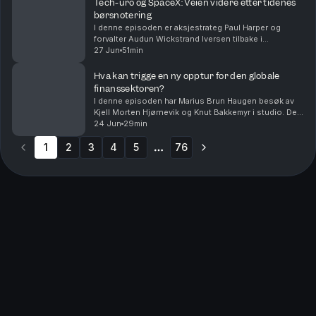
Tech-uro og SpaceX: Veien videre etter tidenes
børsnotering
I denne episoden er aksjestrateg Paul Harper og
forvalter Audun Wickstrand Iversen tilbake i
studio.Audun forklarer hvordan han har tradet SpaceX
27 Jun
51min
og hva han tror blir viktig for aksjen fremover. Tekno...
Hva kan trigge en ny opptur for den globale
finanssektoren?
I denne episoden har Marius Brun Haugen besøk av
Kjell Morten Hjørnevik og Knut Bakkemyr i studio. De
forvalter aksjefondet DNB Finans, som investerer i
24 Jun
29min
den globale finanssektoren.Sektoren har lagt ba...
1
2
3
4
5
76
More pages