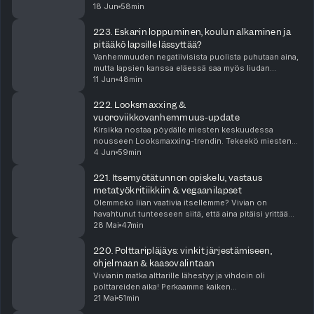
paikkansa. Kausi on päässyt siihen pisteeseen, että
18 Jun
58min
on pakko purkaa Momsplaining-inboxia. Annamme
vinkkejä kahden pien...
223. Eskarin loppuminen, koulun alkaminen ja
pitääkö lapsille lässyttää?
Vanhemmuuden negatiivisista puolista puhutaan aina,
mutta lapsien kanssa eläessä saa myös liudan
hyvinvointia edistäviä asioita. Jännittävää on myös
11 Jun
48min
esikoulun loppu ja koulutien alku: miten olemme val...
222. Looksmaxxing &
vuoroviikkovanhemmuus-update
Kirsikka nostaa pöydälle miesten keskuudessa
nousseen Looksmaxxing-trendin. Tekeekö miesten
kauneudenhoito maailmasta tasa-arvoisemman vain
4 Jun
59min
päinvastoin kamalamman paikan kaikille? Syvennymme
aiheeseen...
221. Itsemyötätunnon opiskelu, vastaus
metatyökritiikkiin & vegaanilapset
Olemmeko liian vaativia itsellemme? Vivian on
havahtunut tunteeseen siitä, että aina pitäisi yrittää
vähän enemmän, ja miten rimaa tulee koko ajan vähän
28 Mai
47min
nostettua. Pohdimme ankaruutta niin lapsien, ju...
220. Polttaripläjäys: vinkit järjestämiseen,
ohjelmaan & kaasovalintaan
Vivianin matka alttarille lähestyy ja vihdoin oli
polttareiden aika! Perkaamme kaiken
unohtumattomasta viikonlopusta ja sen dramaattisista
21 Mai
51min
käänteistä, ja jaamme myös listan vinkkejä