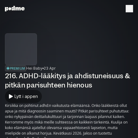
Hei Baby
23 Apr
PREMIUM
216. ADHD-lääkitys ja ahdistuneisuus &
pitkän parisuhteen hienous
Lytt i appen
Kirsikka on pohtinut adhd:n vaikutusta elämäänsä. Onko lääkkeistä ollut
apua ja mitä diagnoosin saaminen muutti? Pitkät parisuhteet puhututtaa:
onko nykypäivän deittailukulttuuri ja tarjonnan laajuus pilannut kaiken.
Kerromme myös mikä meille suhteessa on kaikkein tärkeintä. Kuulija on
koko elämänsä ajatellut olevansa vapaaehtoisesti lapseton, mutta
mielipide on alkanut horjua. Kevätkausi 2026. Jakso on tuotettu