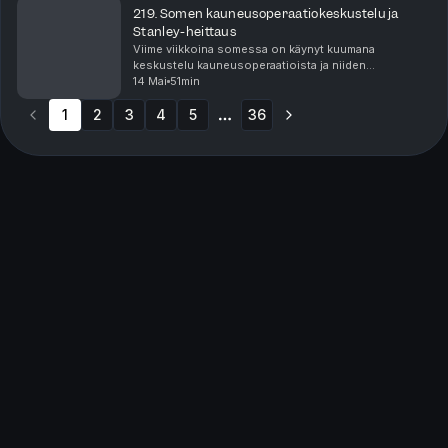
morsiammen sekä ka...
219. Somen kauneusoperaatiokeskustelu ja
Stanley-heittaus
Viime viikkoina somessa on käynyt kuumana
keskustelu kauneusoperaatioista ja niiden
ongelmallisuudesta. Keskustelemme siitä ketä varten
14 Mai
51min
niitä tehdään, miten omat ajatuksemme niistä on
1
2
3
kehittynyt vuosi...
4
5
36
More pages