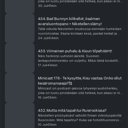
joka on luotu piristämään sitä hetkeä, kun aikasi ei riitä
pitkään, yhtäjaksoiseen keskittymiseen. Minicastit
30 Jul
11min
ovat tarjolla vain Podme Premium -kuunt...
434. Bad Bunnyn kilikellot, Iisalmen
avaraluontopano + Nikotellen slämy!
Tällä viikolla Nikotellen studiossa mennään tunteiden
vuoristorataa. Ekana kirotaan kesä, paskat keikat ja
sitten Bad Bunnyn tiktokit vie mennessään! Katja on
24 Jul
54min
on antautunut kiihkolle. Niko puolestaan ...
433. Viimeinen puhelu & Kisun tilpehöörit!
Niko herkistyi uutisten äärellä. Suomen
lankapuhelinverkko on suljettu. Miksi tämä kosketti
niin suuresti? Jenna nukkui elämänsä parhaat
17 Jul
44min
päiväunet yllättävällä sohvalla. Miten Kisu ja hänen
tilpehööri...
Minicast 176 - Te kysyitte, Kisu vastaa: Onko ollut
kesäromansseja?🥰
Minicast on podcast-jaksoa lyhyempi audioherkku,
joka on luotu piristämään sitä hetkeä, kun aikasi ei riitä
pitkään, yhtäjaksoiseen keskittymiseen. Minicastit
16 Jul
13min
ovat tarjolla vain Podme Premium -kuunt...
432. Mutta mitä tapahtui Ruisrockissa?
Nikotellen pöööydcäst valloitti firman virkistyspäivillä
Ruisrockin. Mitä tapahtui? Kuka sai hotellihuoneessa?
Kenen ilta meni vesibussin jonossa ja millaiset jatkot
10 Jul
51min