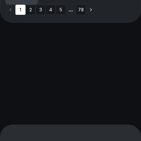
oli? Vastaus tähän ja paljon muuhu...
1
2
3
4
5
78
More pages