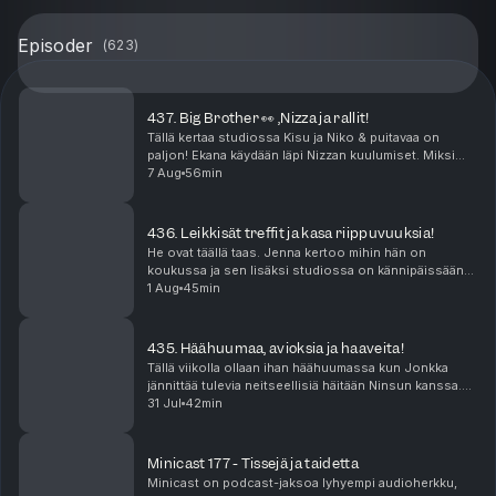
Episoder
(
623
)
437. Big Brother 👀 ,Nizza ja rallit!
Tällä kertaa studiossa Kisu ja Niko & puitavaa on
paljon! Ekana käydään läpi Nizzan kuulumiset. Miksi
kukaan ei lähesty meitä edes Ranskassa? Missä
7 Aug
56min
mättää? Sen jälkeen puidaan rallit joissa saldo oli ...
436. Leikkisät treffit ja kasa riippuvuuksia!
He ovat täällä taas. Jenna kertoo mihin hän on
koukussa ja sen lisäksi studiossa on kännipäissään
lyöty 500€ veto. Mutta mistä? Niko suuntasi tutun
1 Aug
45min
miehen kanssa treffeille puistoon. Onko leikki-ikä k...
435. Häähuumaa, avioksia ja haaveita!
Tällä viikolla ollaan ihan häähuumassa kun Jonkka
jännittää tulevia neitseellisiä häitään Ninsun kanssa.
Miten häät onkaan paisuneet sellaiseksi että näistä
31 Jul
42min
povataan tämän suven kuumimpia juhlia? Ni...
Minicast 177 - Tissejä ja taidetta
Minicast on podcast-jaksoa lyhyempi audioherkku,