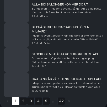
ALLA BIO SALONGER KOMMER DÖ UT
Bonusavsnitt: I dagens avsnitt så ger Anis sina bästa
bio tips och Berra berättar vart man kan dricka
Sveriges bästa kaffe och äta Sveriges bästa giffel.
24 Jul
12min
Hosted on Acast. See acast.com/privacy for mor...
BEDRÄGERI I KIRUNA *BADHUS FÖR EN
MILJARD*
I dagens avsnitt pratar vi om vad som är okej och inte i
olika vardagliga situationer, vi spelar "Gissa Priset"
och pratar om badhuset i Kiruna. Hosted on Acast.
20 Jul
1h 1min
See acast.com/privacy for more informa...
STOCKHOLMS BÄSTA KONDITORIER LISTADE
Bonusavsnitt: Vi pratar om tennis och glamping I
Skåne, känslan över att fotbolls-vm snart tar slut och
Berra listar Stockholms bästa konditorier. Hosted on
17 Jul
11min
Acast. See acast.com/privacy for more info...
HAALAND ÄR VÄRLDENS ROLIGASTE SPELARE
I dagens avsnitt pratar vi om röda-kort-skandalen med
Trump under fotbolls vm, Haalands framfart och Anis
cykelberoende. Sist men inte minst: Pest eller kolera.
13 Jul
53min
Hosted on Acast. See acast.com/privacy...
1
2
3
4
5
42