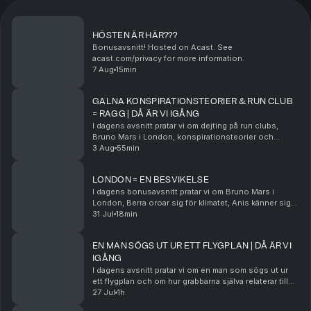
HÖSTEN ÄR HÄR???
Bonusavsnitt! Hosted on Acast. See
acast.com/privacy for more information.
7 Aug
15min
GALNA KONSPIRATIONSTEORIER & RUN CLUB
= RAGG | DÅ ÄR VI IGÅNG
I dagens avsnitt pratar vi om dejting på run clubs,
Bruno Mars i London, konspirationsteorier och
mycket mer! Hosted on Acast. See acast.com/privacy
3 Aug
55min
for more information.
LONDON = EN BESVIKELSE
I dagens bonusavsnitt pratar vi om Bruno Mars i
London, Berra oroar sig för klimatet, Anis känner sig
gammal och mycket mer! Hosted on Acast. See
31 Jul
18min
acast.com/privacy for more information.
EN MAN SÖGS UT UR ETT FLYGPLAN | DÅ ÄR VI
IGÅNG
I dagens avsnitt pratar vi om en man som sögs ut ur
ett flygplan och om hur grabbarna själva relaterar till
ensamhet. Hosted on Acast. See acast.com/privacy
27 Jul
1h
for more information.