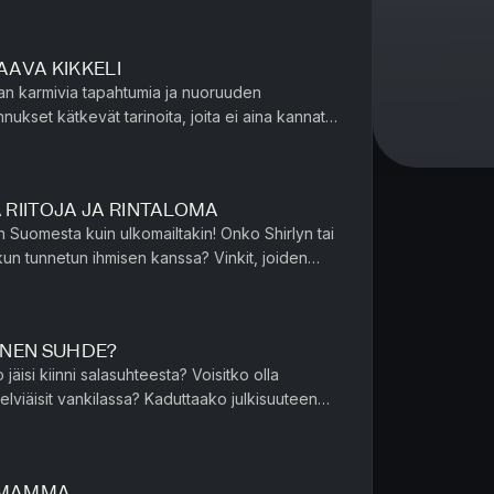
KAAVA KIKKELI
alan karmivia tapahtumia ja nuoruuden
nnukset kätkevät tarinoita, joita ei aina kannata
nnattaa tästä eteenp...
Ä RIITOJA JA RINTALOMA
in Suomesta kuin ulkomailtakin! Onko Shirlyn tai
nnetun ihmisen kanssa? Vinkit, joiden
esta. Juliannaa...
INEN SUHDE?
 jäisi kiinni salasuhteesta? Voisitko olla
ilassa? Kaduttaako julkisuuteen
too, miltä tunt...
S MAMMA