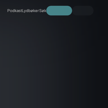
Podkast
Lydbøker
Søk
Prøv gratis
Logg inn