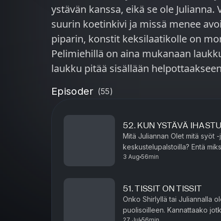
ystävän kanssa, eikä se ole Julianna.
suurin koetinkivi ja missä menee avoimuuden raj
piparin, konstit keksilaatikolle on monet. Miten tunnistat alfau
Pelimiehillä on aina mukanaan laukku
laukku pitää sisällään helpottaaksee
Shirlyn kodissa on vieraillut uniasian
Episoder
(
55
)
nukkumisolosuhteet. Kaikki ei ole ih
tarvitaan. Kuinka suuri merkitys lakanoilla oikeasti on unen laatuun ja
52. KUN YSTÄVÄ IHAST
paljonko niihin pitäisi pulittaa rahaa, jotta
Mitä Juliannan Olet mitä syöt -j
jakso 2/14. Jakso on tuotettu yk
keskustelupalstoilla? Entä miksi
3 Aug
56min
voimakkaita
51. TISSIT ON TISSIT
Onko Shirlyllä tai Juliannalla o
puolisoilleen. Kannattaako jot
27 Jul
56min