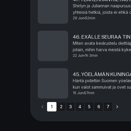
Shirlyn ja Juliannan naapuruus 
yhteisiä hetkiä, joista ei ehkä o
29 Jun
52min
Juliannan repuista katosi pohja
46. EXÄLLE SEURAA TIN
Miten avata keskustelu deittiä
jotain, mihin harva meistä kykenisi. Julianna on joutunut k
22 Jun
1h 3min
parisuhteessaan pelon, joka on 
45. YÖELÄMÄN KUNING
Häntä pidettiin Suomen yöelämä
kun valot sammuivat ja ovet su
15 Jun
57min
tunnetuimman yökerhoimperiumin
1
2
3
4
5
6
7