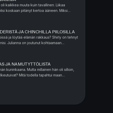
oli kaikkea muuta kuin tavallinen. Liikaa
lisi koskaan pitänyt kertoa ääneen. Miksi
 viikosta toiseen? K...
DERISTÄ JA CHINCHILLA PIILOSILLA
pissä ja löytää elämän rakkaus? Shirly on tehnyt
ohtaamaan
ollut pitkään yksi h...
AS JA NAMUTYTTÖLISTA
n kuninkaana. Mutta millainen hän oli silloin,
lkeutuivat? Mitä todella tapahtui maan
 kulisseissa ja miksi ta...