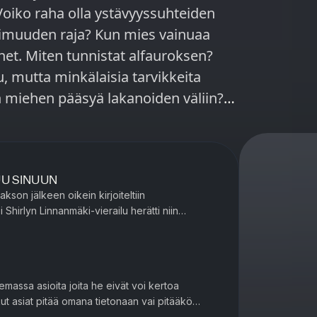
 Voiko raha olla ystävyyssuhteiden
a? Kun mies vainuaa
roksen?
, mutta minkälaisia tarvikkeita
n miehen pääsyä lakanoiden väliin?
tuntija. Vesa on käynyt arvioimassa
an kohdallaan, joten muutoksia
UU SINUUN
 yöunesi olisi turvattu? Kausi 4,
akson jälkeen oikein kirjoiteltiin
sinoikeudella Podmelle.
 Shirlyn Linnanmäki-vierailu herätti niin
 reaktioita? Mitä tehdä, kun ystävä tunnustaa i...
lemassa asioita joita he eivät voi kertoa
kut asiat pitää omana tietonaan vai pitääkö
suhteessa olla täysi rehellisyys? Julianna ei pysty...