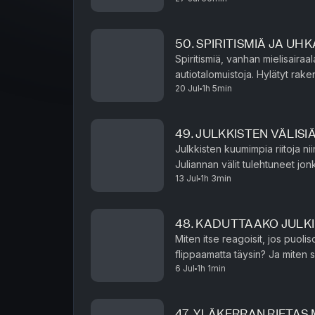
50. SPIRITISMIÄ JA UH
Spiritismiä, vanhan mielisaira
autiotalomuistoja. Hylätyt rake
20 Jul
1h 5min
lähteä etsimään, sekä peilit ka
49. JULKKISTEN VÄLISI
Julkkisten kuumimpia riitoja ni
Juliannan välit tulehtuneet jonkun tu
13 Jul
1h 3min
avulla pääset eroon masennuks
48. KADUTTAAKO JULK
Miten itse reagoisit, jos puoliso
flippaamatta täysin? Ja miten selviäisit vank
6 Jul
1h 1min
tuotu suhde koskaan? Shirly ker
47. YLÄKERRAN RIETA