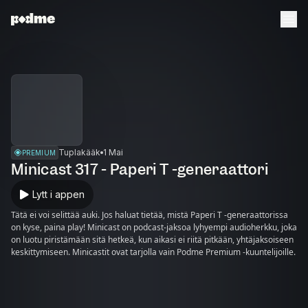
Tuplakääk
1 Mai
PREMIUM
Minicast 317 - Paperi T -generaattori
Lytt i appen
Tätä ei voi selittää auki. Jos haluat tietää, mistä Paperi T -generaattorissa
on kyse, paina play! Minicast on podcast-jaksoa lyhyempi audioherkku, joka
on luotu piristämään sitä hetkeä, kun aikasi ei riitä pitkään, yhtäjaksoiseen
keskittymiseen. Minicastit ovat tarjolla vain Podme Premium -kuuntelijoille.