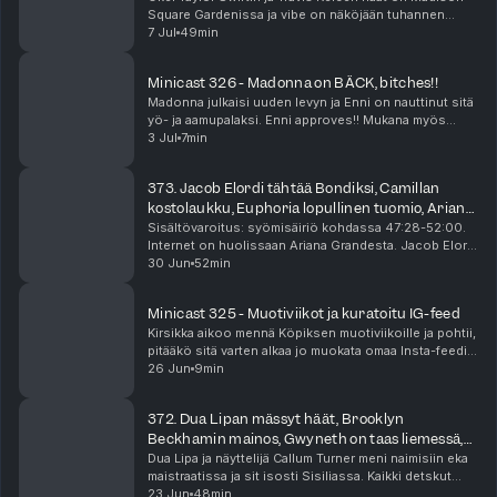
Square Gardenissa ja vibe on näköjään tuhannen
ihmisen megabileet prinsessalinnassa? Taylorin häät
7 Jul
49min
näköjään aiheuttaa meissä suuria tunteita. Tuoht...
Minicast 326 - Madonna on BÄCK, bitches!!
Madonna julkaisi uuden levyn ja Enni on nauttinut sitä
yö- ja aamupalaksi. Enni approves!! Mukana myös
hyviä Madonna-detskuja Voguen haastattelusta.
3 Jul
7min
Minicast on podcast-jaksoa lyhyempi audioherkku, ...
373. Jacob Elordi tähtää Bondiksi, Camillan
kostolaukku, Euphoria lopullinen tuomio, Ariana
Granden bänksit
Sisältövaroitus: syömisäiriö kohdassa 47:28-52:00.
Internet on huolissaan Ariana Grandesta. Jacob Elordi
on vahva ehdokas seuraavaksi James Bondiksi, ja
30 Jun
52min
suhde Kendall Jennerin kanssa voi olla osa tät...
Minicast 325 - Muotiviikot ja kuratoitu IG-feed
Kirsikka aikoo mennä Köpiksen muotiviikoille ja pohtii,
pitääkö sitä varten alkaa jo muokata omaa Insta-feediä
coolimmaksi. Raya on jättänyt syvät traumat! Minicast
26 Jun
9min
on podcast-jaksoa lyhyempi audiohe...
372. Dua Lipan mässyt häät, Brooklyn
Beckhamin mainos, Gwyneth on taas liemessä,
Yoni-pimppimuna
Dua Lipa ja näyttelijä Callum Turner meni naimisiin eka
maistraatissa ja sit isosti Sisiliassa. Kaikki detskut
häistä kiinnostaa! Lukuisat asut, menut ja vieraslista.
23 Jun
48min