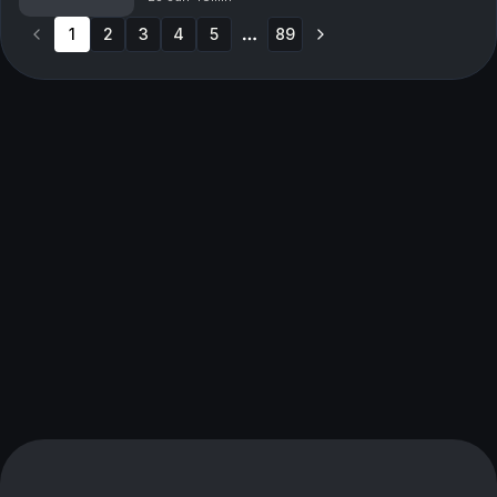
Beckhamin perheen musta lammas, e...
1
2
3
4
5
89
More pages