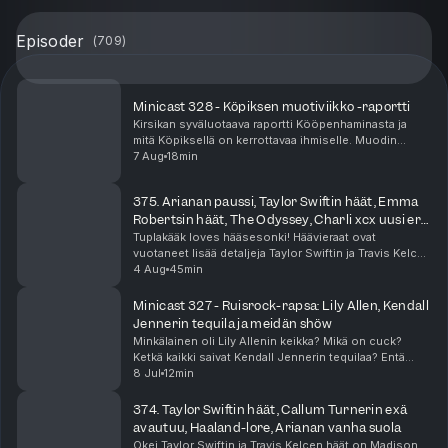
Episoder
(
709
)
Minicast 328 - Köpiksen muotiviikko -raportti
Kirsikan syväluotaava raportti Kööpenhaminasta ja
mitä Köpiksellä on kerrottavaa ihmiselle. Muodin
lisäksi tarjolla oli hapanjuurileipää, vaatekauppoja,
7 Aug
18min
julkkiksia, meikkaajia ja pasta-artisteja. Min...
375. Arianan paussi, Taylor Swiftin häät, Emma
Robertsin häät, The Odyssey, Charli xcx uusi era,
Zara Larsson
Tuplakääk loves hääsesonki! Häävieraat ovat
vuotaneet lisää detaljeja Taylor Swiftin ja Travis Kelcen
häistä! Näyttelijä Emma Roberts meni naimisiin ja nämä
4 Aug
45min
häät vähän epäilyttää. Ariana Grande julkai...
Minicast 327 - Ruisrock-rapsa: Lily Allen, Kendall
Jennerin tequila ja meidän shöw
Minkälainen oli Lily Allenin keikka? Mikä on cuck?
Ketkä kaikki saivat Kendall Jennerin tequilaa? Entä
miten Tuplakääkin oma keikka meni? Se ja moni muu
8 Jul
12min
asia selviää tästä minicastista!
374. Taylor Swiftin häät, Callum Turnerin exä
avautuu, Haaland-lore, Arianan vanha suola
Okei Taylor Swiftin ja Travis Kelcen häät on Madison