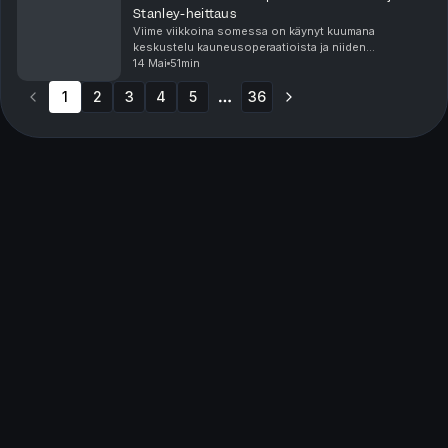
Stanley-heittaus
Viime viikkoina somessa on käynyt kuumana
keskustelu kauneusoperaatioista ja niiden
ongelmallisuudesta. Keskustelemme siitä ketä varten
14 Mai
51min
niitä tehdään, miten omat ajatuksemme niistä on
1
2
3
kehittynyt vuosi...
4
5
36
More pages