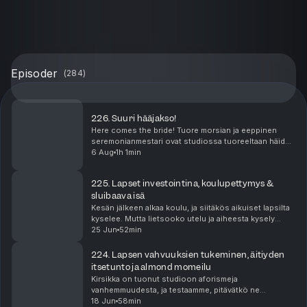
Episoder
(
284
)
226. Suuri hääjakso!
Here comes the bride! Tuore morsian ja eeppinen
seremonianmestari ovat studiossa tuoreeltaan häiden
jälkeen perkaamassa kaiken menneistä juhlista.
6 Aug
1h 1min
Kerromme sykähdyttävimmät hetket, viime hetken
valmis...
225. Lapset investointina, koulupettymys &
sluibaava isä
Kesän jälkeen alkaa koulu, ja siitäkös aikuiset lapsilta
kyselee. Mutta lietsooko utelu ja aiheesta kysely
turhaan? Kirsikka on yrittänyt opettaa lapsilleen
25 Jun
52min
laittautumista huonolla menestyksellä. Vivi...
224. Lapsen vahvuuksien tukeminen, äitiyden
itsetunto ja almond momeilu
Kirsikka on tuonut studioon aforismeja
vanhemmuudesta, ja testaamme, pitävätkö ne
paikkansa. Kausi on päässyt siihen pisteeseen, että
18 Jun
58min