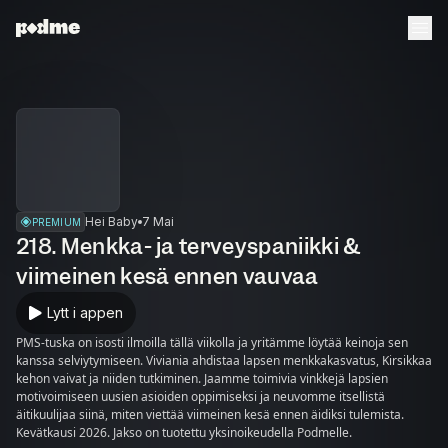
Hei Baby
7 Mai
PREMIUM
218. Menkka- ja terveyspaniikki &
viimeinen kesä ennen vauvaa
Lytt i appen
PMS-tuska on isosti ilmoilla tällä viikolla ja yritämme löytää keinoja sen
kanssa selviytymiseen. Viviania ahdistaa lapsen menkkakasvatus, Kirsikkaa
kehon vaivat ja niiden tutkiminen. Jaamme toimivia vinkkejä lapsien
motivoimiseen uusien asioiden oppimiseksi ja neuvomme itsellistä
äitikuulijaa siinä, miten viettää viimeinen kesä ennen äidiksi tulemista.
Kevätkausi 2026. Jakso on tuotettu yksinoikeudella Podmelle.