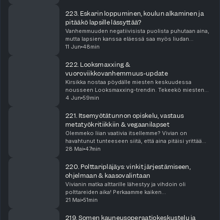
on pakko purkaa Momsplaining-inboxia. Annamme
vinkkejä kahden pien...
223. Eskarin loppuminen, koulun alkaminen ja
pitääkö lapsille lässyttää?
Vanhemmuuden negatiivisista puolista puhutaan aina,
mutta lapsien kanssa eläessä saa myös liudan
hyvinvointia edistäviä asioita. Jännittävää on myös
11 Jun
48min
esikoulun loppu ja koulutien alku: miten olemme val...
222. Looksmaxxing &
vuoroviikkovanhemmuus-update
Kirsikka nostaa pöydälle miesten keskuudessa
nousseen Looksmaxxing-trendin. Tekeekö miesten
kauneudenhoito maailmasta tasa-arvoisemman vain
4 Jun
59min
päinvastoin kamalamman paikan kaikille? Syvennymme
aiheeseen...
221. Itsemyötätunnon opiskelu, vastaus
metatyökritiikkiin & vegaanilapset
Olemmeko liian vaativia itsellemme? Vivian on
havahtunut tunteeseen siitä, että aina pitäisi yrittää
vähän enemmän, ja miten rimaa tulee koko ajan vähän
28 Mai
47min
nostettua. Pohdimme ankaruutta niin lapsien, ju...
220. Polttaripläjäys: vinkit järjestämiseen,
ohjelmaan & kaasovalintaan
Vivianin matka alttarille lähestyy ja vihdoin oli
polttareiden aika! Perkaamme kaiken
unohtumattomasta viikonlopusta ja sen dramaattisista
21 Mai
51min
käänteistä, ja jaamme myös listan vinkkejä
morsiammen sekä ka...
219. Somen kauneusoperaatiokeskustelu ja