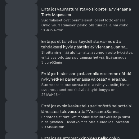
Todellisuudessa isoihin käänteisiin liitty...
Entä jos vaurastumista voisi opetella? Vieraana
Terhi Majasalmi
Suomalaiset ovat perinteisesti olleet lottokansaa.
Onko vaurastumisen pakko olla tuuripeliä, vai voiko se
myös olla aktiivinen taito, jota voi harjoitella? Entä
10 Jun
47min
mikä merkitys omalla ajattelutavalla on...
Entä jos et tarvitsisi täydellistä varmuutta
tehdäksesi hyviä päätöksiä? Vieraana Janna
Meunier
Sijoittaminen jää aloittamatta, asunnon osto lykkäytyy,
yrittäjyys odottaa sopivampaa hetkeä. Epävarmuus
vaikuttaa päätöstentekoomme enemmän kuin usein
3 Jun
52min
huomaamme – ja se voi naamioitua järkevyydeksi t...
Entä jos historiaan peilaamalla voisimme nähdä
nykyhetken paremmassa valossa? Vieraana
Sakari Heikkinen
Suomessa talouskasvua ei olla nähty vuosiin, hinnat
ovat nousseet merkittävästi, työttömyys on
ennätystasoilla ja uutisissa puhutaan jatkuvasti
27 Mai
43min
globaaleista kriiseistä ja Suomen velkaantumisesta.
Mutt...
Entä jos avoin keskustelu perinnöstä helpottaisi
läheistesi tulevaisuutta? Vieraana Sanna
Herrala
Perintöasiat tuntuvat monille monimutkaisilta ja siksi
niitä lykätään. Tiedätkö mitä omaisuudellesi oikeasti
tapahtuu, jos et tee mitään? Jaksossa Kaisa Kivipellon
20 Mai
45min
ja Toni Lähteen vieraana on Danske B...
Entä jos asuntomarkkinoiden pelko onkin