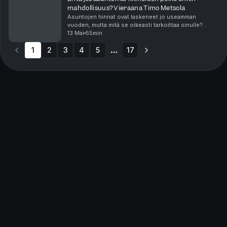
mahdollisuus? Vieraana Timo Metsola
Asuntojen hinnat ovat laskeneet jo useamman
vuoden, mutta mitä se oikeasti tarkoittaa sinulle?
Onko nyt ostajan markkinat, josta viisas hyötyy, vai
13 Mai
55min
pitäisikö odottaa parempaa hetkeä? Entä jos ostit hu...
1
2
3
4
5
17
More pages