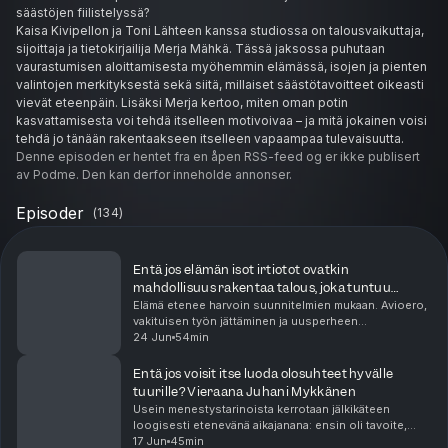
säästöjen fiilistelyssä?
Kaisa Kivipellon ja Toni Lähteen kanssa studiossa on talousvaikuttaja,
sijoittaja ja tietokirjailija Merja Mähkä. Tässä jaksossa puhutaan
vaurastumisen aloittamisesta myöhemmin elämässä, isojen ja pienten
valintojen merkityksestä sekä siitä, millaiset säästötavoitteet oikeasti
vievät eteenpäin. Lisäksi Merja kertoo, miten oman potin
kasvattamisesta voi tehdä itselleen motivoivaa – ja mitä jokainen voisi
tehdä jo tänään rakentaakseen itselleen vapaampaa tulevaisuutta.
Denne episoden er hentet fra en åpen RSS-feed og er ikke publisert
av Podme. Den kan derfor inneholde annonser.
Episoder
(
134
)
Entä jos elämän isot irtiotot ovatkin
mahdollisuus rakentaa talous, joka tuntuu
omalta? Vieraana Vivian Nick
Elämä etenee harvoin suunnitelmien mukaan. Avioero,
vakituisen työn jättäminen ja uusperheen
perustaminen muuttavat sekä arkea että taloutta. Entä
24 Jun
54min
jos juuri näissä käännekohdissa piilee myös
mahdollis...
Entä jos voisit itse luoda olosuhteet hyvälle
tuurille? Vieraana Juhani Mykkänen
Usein menestystarinoista kerrotaan jälkikäteen
loogisesti etenevänä aikajanana: ensin oli tavoite,
sitten sen eteen tehtiin töitä ja lopulta saavutettiin se.
17 Jun
45min