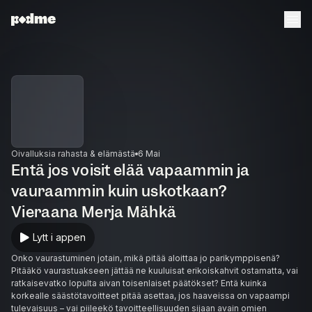
Oivalluksia rahasta & elämästä
6 Mai
Entä jos voisit elää vapaammin ja
vauraammin kuin uskotkaan?
Vieraana Merja Mähkä
Lytt i appen
Onko vaurastuminen jotain, mikä pitää aloittaa jo parikymppisenä?
Pitääkö vaurastuakseen jättää ne kuuluisat erikoiskahvit ostamatta, vai
ratkaisevatko lopulta aivan toisenlaiset päätökset? Entä kuinka
korkealle säästötavoitteet pitää asettaa, jos haaveissa on vapaampi
tulevaisuus – vai piileekö tavoitteellisuuden sijaan avain omien