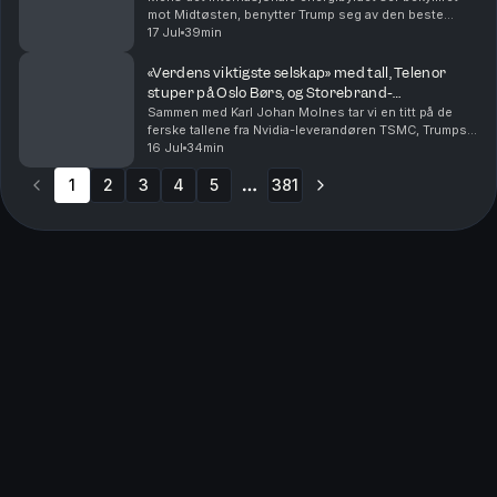
mot Midtøsten, benytter Trump seg av den beste
sendetid til å anklage Kina for valgresultatet i 2020.
17 Jul
39min
Ellers har vi finansdirektøren i Yara og Tomra-s...
«Verdens viktigste selskap» med tall, Telenor
stuper på Oslo Børs, og Storebrand-
forvalterens aksjefavoritter
Sammen med Karl Johan Molnes tar vi en titt på de
ferske tallene fra Nvidia-leverandøren TSMC, Trumps
siste olje-utspill, og Telenor hvor investorene
16 Jul
34min
reagerer med å sende aksjen rett ned på Oslo Børs....
1
2
3
4
5
381
More pages