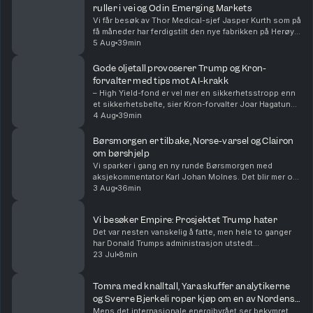
ruller i vei og Odin Emerging Markets
Vi får besøk av Thor Medical-sjef Jasper Kurth som på
få måneder har ferdigstilt den nye fabrikken på Herøya
og levert første kundeordre. Odin-forvalter Dan Erik
5 Aug
39min
Glover forklarer hvorfor «fremvoksende...
Gode oljetall provoserer Trump og Kron-
forvalter med tips mot AI-krakk
– High Yield-fond er vel mer en sikkerhetsstropp enn
et sikkerhetsbelte, sier Kron-forvalter Joar Hagatun
som diskuterer strategier for de som er redd for et AI-
4 Aug
39min
krakk. Sammen med aksjekommentator Karl...
Børsmorgen er tilbake, Norse-varsel og Clairon
om børshjelp
Vi sparker i gang en ny runde Børsmorgen med
aksjekommentator Karl Johan Molnes. Det blir mer om
resultatvarselet fra flyselskapet Norse, utviklingen i
3 Aug
36min
Iran-krigen og Akers vei mot børs med AI-datasen...
Vi besøker Empire: Prosjektet Trump hater
Det var nesten vanskelig å fatte, men hele to ganger
har Donald Trumps administrasjon utstedt
stoppordrer for det godkjente gigantprosjektet innen
23 Jul
8min
havvind, Empire Wind utenfor New York. Prosjekter
til...
Tomra med knalltall, Yara skuffer analytikerne
og Sverre Bjerkeli roper kjøp om en av Nordens
mest shortede aksjer
Mens det internasjonale energibyrået ser bekymret