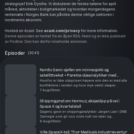
strategisjef Eirik Dysthe. Vi diskuterer de ferske tallene for april
måned, aktiviteten i boligmarkedet og hvordan morgendagens
rentemøte i Norges Bank kan påvirke denne viktige sektoren i
nordmenns økonomi.
Hosted on Acast. See
acast.com/privacy
for more information.
Denne episoden er hentet fra en åpen RSS-feed og er ikke publisert
av Podme. Den kan derfor inneholde annonser.
Episoder
(
3041
)
Nordic Semi-sjefen om minnesjokk og
satellittvekst + Paretos oljeanalytiker med
Hormuz-rapport
Hvorfor er ikke oljeprisen høyere enn den er med alle
konfliktene i verden og hvor mye vekst skaper
satellittsatsingen som skjer i teknologibransjen? Vi
7 Aug
39min
spør dagens to gjester, konsernsjef Vegard Woll...
Shippingprat om Hormuz, aksjeslipp på vei i
Space X og kvartalstall
Dagens gjest er shippinganalytiker Jørgen Lian i DNB
Carnegie som gir oss siste nytt om rater og
situasjonen i Hormuzstredet. Vi sparker i gang
6 Aug
39min
børsdagen med å kaste oss over kvartalsrapporter fra
Nor...
Ville SpaceX-tall, Thor Medicals industrieventyr