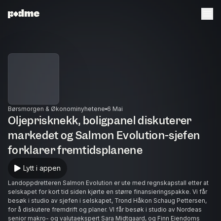
Børsmorgen & Økonominyhetene
6 Mai
Oljeprisknekk, boligpanel diskuterer
markedet og Salmon Evolution-sjefen
forklarer fremtidsplanene
Lytt i appen
Landoppdretteren Salmon Evolution er ute med regnskapstall etter at
selskapet for kort tid siden kjørte en større finansieringspakke. Vi får
besøk i studio av sjefen i selskapet, Trond Håkon Schaug Pettersen,
for å diskutere fremdrift og planer. VI får besøk i studio av Nordeas
senior makro- og valutaekspert Sara Midtgaard, og Finn Eiendoms