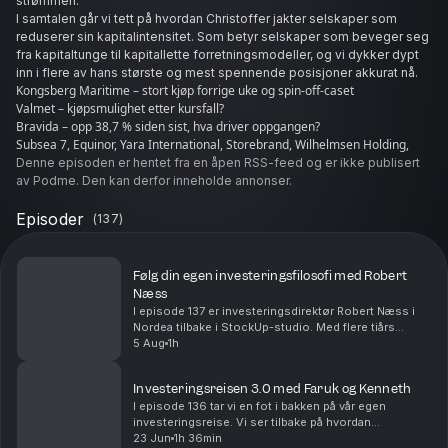
strømmen.
I samtalen går vi tett på hvordan Christoffer jakter selskaper som
reduserer sin kapitalintensitet. Som betyr selskaper som beveger seg
fra kapitaltunge til kapitallette forretningsmodeller, og vi dykker dypt
inn i flere av hans største og mest spennende posisjoner akkurat nå.
Kongsberg Maritime – stort kjøp forrige uke og spin-off-caset
Valmet – kjøpsmulighet etter kursfall?
Bravida – opp 38,7 % siden sist, hva driver oppgangen?
Subsea 7, Equinor, Yara International, Storebrand, Wilhelmsen Holding,
Röko, ABB, Investor AB, Aker, Accenture, Bouvet, og flere
Denne episoden er hentet fra en åpen RSS-feed og er ikke publisert
Vi snakker også om SaaS-apokalypsen, durabele old economy-
av Podme. Den kan derfor inneholde annonser.
selskaper, gjentakende inntekter og hvilke endringer Callesen har
gjort i porteføljen fra energi mot nordiske industriselskaper. En lærerik
Episoder
(
137
)
samtale om verdijakt i markedet akkurat nå.
Ønsker du å lese mer om fondene han forvalter finner du det her:
Følg din egen investeringsfilosofi med Robert
Fondsfinans Utbytte:
https://www.fondsfinans.no/vare-
Næss
fond/utbytte/?sel=dropdown1
I episode 137 er investeringsdirektør Robert Næss i
Fondsfinans Norden:
https://www.fondsfinans.no/vare-
Nordea tilbake i StockUp-studio. Med flere tiårs
fond/norden/
erfaring som forvalter tar vi tempen på aksjemarkedet
5 Aug
1h
etter første halvdel av året.Vi går gjennom h...
Episoden er spilt inn for informasjons- og underholdningsformål, og
innholdet i episoden skal ikke anses som en investeringsanbefaling.
Investeringsreisen 3.0 med Faruk og Kenneth
Innholdet er ikke sponset av Fondsfinans Kapitalforvaltning.
I episode 136 tar vi en fot i bakken på vår egen
Christoffer ble invitert av StockUp.
investeringsreise. Vi ser tilbake på hvordan
Vel lytt!
porteføljene har utviklet seg hittil i 2026, hvilke
23 Jun
1h 36min