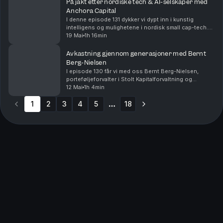
På jakt etter nordiske tech & AI-selskaper med
Anchora Capital
I denne episode 131 dykker vi dypt inn i kunstig
intelligens og mulighetene i nordisk small cap-tech.
Vi har med oss Arne Simensen og Jakob Greger
19 Mai
1h 16min
Gravdal fra Anchora Capital – et konsentrert, alterna...
Avkastning gjennom generasjoner med Bernt
Berg-Nielsen
I episode 130 får vi med oss Bernt Berg-Nielsen,
porteføljeforvalter i Stolt Kapitalforvaltning og
forvalter av fondet Stolt Explorer. Bernt er en dedikert
12 Mai
1h 4min
Buffett-entusiast med lang erfaring fra inve...
1
2
3
4
5
18
More pages