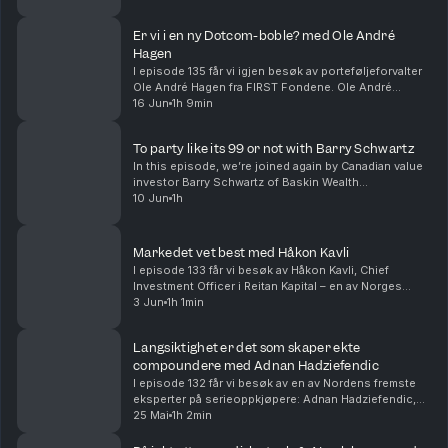
Ønsker du å være med på discord?Gå hit:
posisjoner som har vært de største driverne, og
⁠https://discord.gg/CsxNmyXGbE⁠
hvilke...
Er vi i en ny Dotcom-boble? med Ole André
Hvis du ønsker å støtte podcasten, har vi satt opp en Patreon:
Hagen
⁠https://www.patreon.com/StockUp831⁠
I episode 135 får vi igjen besøk av porteføljeforvalter
Ole André Hagen fra FIRST Fondene. Ole André
Hosted on Acast. See
acast.com/privacy
for more information.
forvalter FIRST Impact og FIRST Global Focus. Med
16 Jun
1h 9min
over 20 års erfaring fra kapitalmarkedet har han ...
To party like its 99 or not with Barry Schwartz
In this episode, we’re joined again by Canadian value
investor Barry Schwartz of Baskin Wealth
Management. Barry has been one of the most
10 Jun
1h
consistent and honest voices in the market through
both tech b...
Markedet vet best med Håkon Kavli
I episode 133 får vi besøk av Håkon Kavli, Chief
Investment Officer i Reitan Kapital – en av Norges
største familieeide investeringsplattformer. Håkon har
3 Jun
1h 1min
en PhD i økonomi, er CFA Charterholder og har...
Langsiktighet er det som skaper ekte
compoundere med Adnan Hadziefendic
I episode 132 får vi besøk av en av Nordens fremste
eksperter på serieoppkjøpere: Adnan Hadziefendic,
porteføljeforvalter i REQ Nordic Compounders og
25 Mai
1h 2min
medforfatter av boken The Compounders. Adnan har
o...